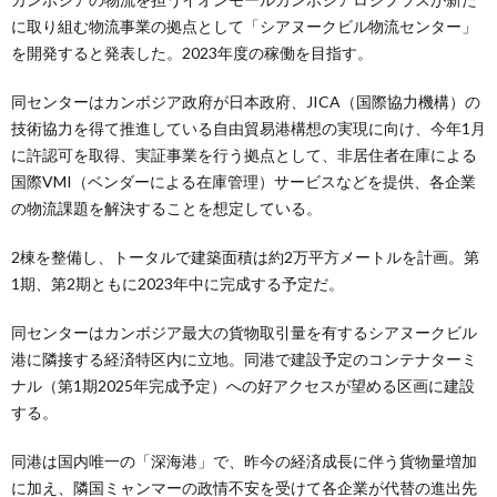
に取り組む物流事業の拠点として「シアヌークビル物流センター」
を開発すると発表した。2023年度の稼働を目指す。
同センターはカンボジア政府が日本政府、JICA（国際協力機構）の
技術協力を得て推進している自由貿易港構想の実現に向け、今年1月
に許認可を取得、実証事業を行う拠点として、非居住者在庫による
国際VMI（ベンダーによる在庫管理）サービスなどを提供、各企業
の物流課題を解決することを想定している。
2棟を整備し、トータルで建築面積は約2万平方メートルを計画。第
1期、第2期ともに2023年中に完成する予定だ。
同センターはカンボジア最大の貨物取引量を有するシアヌークビル
港に隣接する経済特区内に立地。同港で建設予定のコンテナターミ
ナル（第1期2025年完成予定）への好アクセスが望める区画に建設
する。
同港は国内唯一の「深海港」で、昨今の経済成長に伴う貨物量増加
に加え、隣国ミャンマーの政情不安を受けて各企業が代替の進出先