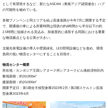
として有望視するなど、新たなASEAN（東南アジア諸国連合）ハブ
の可能性を秘めている。
首都プノンペンと同エリアを結ぶ高速道路が今年7月に開業する予定
で、開通後の車による所要時間は現状の約6時間から半分以下の約
2.5時間に短縮される見込み。加速度的に成長する同国における重要
な物流拠点となる公算が大きい。
太陽光発電設備の導入や壁面緑化、LED照明設備などを進め、環境
負荷の低い物流センターにすることを目指す。
物流センター概要
所在地：カンボジア王国シアヌーク州シアヌークビル港経済特区内
敷地面積：約30,000m²
建築面積：約20,000m²
開業予定日：第1期全天候型倉庫2023年2月 / 第2期スケルトン拡張
型倉庫2023年6月