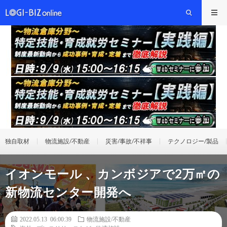
独自取材
物流施設/不動産
災害/事故/不祥事
テクノロジー/製品
イオンモール 、カンボジアで2万㎡の
新物流センター開発へ
2022.05.13 06:00:39
物流施設/不動産