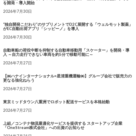
を開発・導入開始
2026年7月30日
“独自開発こだわり”のサプリメントでD2C展開する「ウェルモット製薬」
がEC自動出荷アプリ「シッピーノ」を導入
2026年7月30日
自動車船の荷役中断を抑制する自動車移動用「スケーター」を開発・導
入 ～自力走行できない車両を約5分で移動可能に～
2026年7月27日
【㈱ハナインターナショナル×星清重機運輸㈱】グループ会社で販売力の
更なる強化ねらう
2026年7月27日
東京ミッドタウン八重洲でロボット配送サービスを本格始動
2026年7月27日
上組／コンテナ物流最適化サービスを提供する スタートアップ企業
「OneStream株式会社」への出資のお知らせ