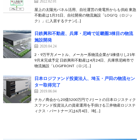
2022.02.01
屋上の太陽光パネル活用、自社運営の発電所からも供給 東急
不動産は1月31日、自社開発の物流施設「LOGI’Q（ロジッ
ク）」に入居するテナン[…]
日鉄興和不動産、兵庫・尼崎で近畿圏3棟目の物流
施設開発
2020.04.24
2・9万平方メートル、メーカー系物流企業が1棟借りし21年
9月末完成予定 日鉄興和不動産は4月24日、兵庫県尼崎市で
物流施設「LOGIFRONT（ロジ[…]
日本ロジファンド投資法人、埼玉・戸田の物流セン
ター取得完了
2019.06.04
ナカノ商会から20億5200万円で Jリートの日本ロジスティク
スファンド投資法人の資産運用を手掛ける三井物産ロジステ
ィクス・パートナーズは6月4日、埼[…]