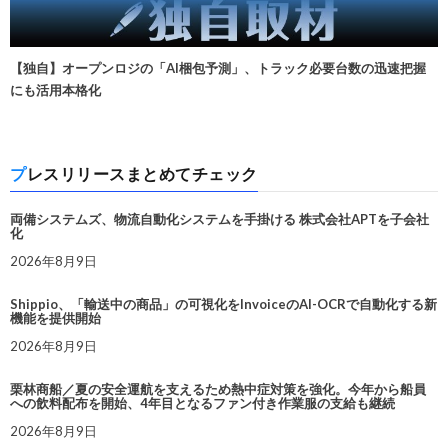
【独自】オープンロジの「AI梱包予測」、トラック必要台数の迅速把握
にも活用本格化
プレスリリースまとめてチェック
両備システムズ、物流自動化システムを手掛ける 株式会社APTを子会社
化
2026年8月9日
Shippio、「輸送中の商品」の可視化をInvoiceのAI-OCRで自動化する新
機能を提供開始
2026年8月9日
栗林商船／夏の安全運航を支えるため熱中症対策を強化。今年から船員
への飲料配布を開始、4年目となるファン付き作業服の支給も継続
2026年8月9日