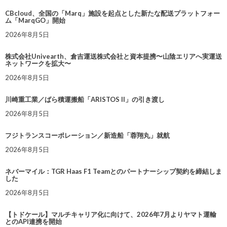
CBcloud、全国の「Marq」施設を起点とした新たな配送プラットフォー
ム「MarqGO」開始
2026年8月5日
株式会社Univearth、倉吉運送株式会社と資本提携〜山陰エリアへ実運送
ネットワークを拡大〜
2026年8月5日
川崎重工業／ばら積運搬船「ARISTOS II」の引き渡し
2026年8月5日
フジトランスコーポレーション／新造船「蓉翔丸」就航
2026年8月5日
ネバーマイル：TGR Haas F1 Teamとのパートナーシップ契約を締結しま
した
2026年8月5日
【トドケール】マルチキャリア化に向けて、2026年7月よりヤマト運輸
とのAPI連携を開始