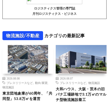
ロジスティクス管理の専門誌
月刊ロジスティクス・ビジネス
物流施設/不動産
カテゴリの最新記事
2026.08.08
2026.08.07
プレスリリースなど
,
動向/展望
,
プレスリリースなど
,
物流施設
物流施設
大和ハウス、大阪・茨木の旧
東京団地倉庫が60周年、「共
パナ工場跡地で3.1万㎡のマル
同型」53.8万㎡を運営
チ型物流施設着工