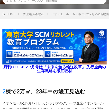
海外
,
プレスリリースなど
,
物流施設
物流施設/不動産
イオンモール 、カンボジアで2万㎡の新物
HOME
月刊LOGI-BIZ 7月号は「未来を創る輸送改革」 先行企業の
生存戦略を徹底取材
2棟で2万㎡、23年中の竣工見込む
イオンモールは5月12日、カンボジアのグループ企業イオンモール
カンボジアの物流を担うイオンモールカンボジアロジプラスが新た