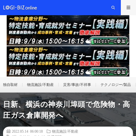
独自取材
物流施設/不動産
災害/事故/不祥事
テクノロジー/製品
日新、横浜の神奈川埠頭で危険物・高
圧ガス倉庫開発へ
2022.05.14 06:00:18
物流施設/不動産