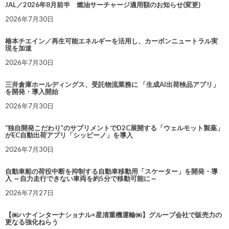
JAL／2026年8月前半 燃油サーチャージ適用額のお知らせ(変更)
2026年7月30日
椿本チエイン／再生可能エネルギーを活用し、カーボンニュートラル実
現を加速
2026年7月30日
三井倉庫ホールディングス、受託物流業務に 「生成AI出荷検品アプリ」
を開発・導入開始
2026年7月30日
“独自開発こだわり”のサプリメントでD2C展開する「ウェルモット製薬」
がEC自動出荷アプリ「シッピーノ」を導入
2026年7月30日
自動車船の荷役中断を抑制する自動車移動用「スケーター」を開発・導
入 ～自力走行できない車両を約5分で移動可能に～
2026年7月27日
【㈱ハナインターナショナル×星清重機運輸㈱】グループ会社で販売力の
更なる強化ねらう