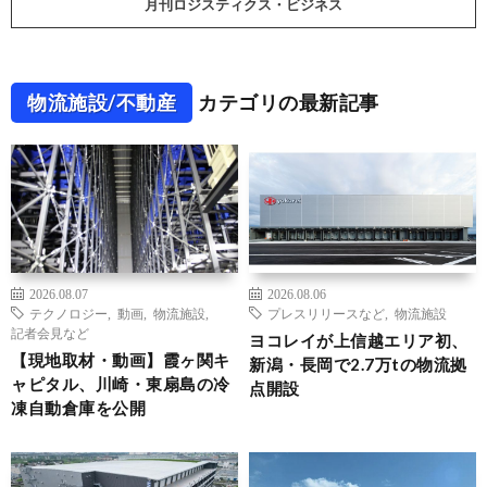
月刊ロジスティクス・ビジネス
物流施設/不動産
カテゴリの最新記事
2026.08.07
2026.08.06
テクノロジー
,
動画
,
物流施設
,
プレスリリースなど
,
物流施設
記者会見など
ヨコレイが上信越エリア初、
【現地取材・動画】霞ヶ関キ
新潟・長岡で2.7万tの物流拠
ャピタル、川崎・東扇島の冷
点開設
凍自動倉庫を公開