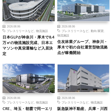
2026.08.06
2026.08.06
プレスリリースなど
,
物流施設
プレスリリースなど
,
動向/展望
,
物流施設
日本GLPが神奈川・厚木で8.4
住友林業グループ、神奈川・
万㎡の物流施設完成、日本エ
厚木で初の自社運営型物流拠
マソンや真栄運輸など入居決
点が稼働開始
定
2026.08.06
2026.08.06
プレスリリースなど
,
物流施設
プレスリリースなど
,
物流施設
CRE、埼玉・朝霞で同一エリ
阪急阪神不動産、兵庫・川西