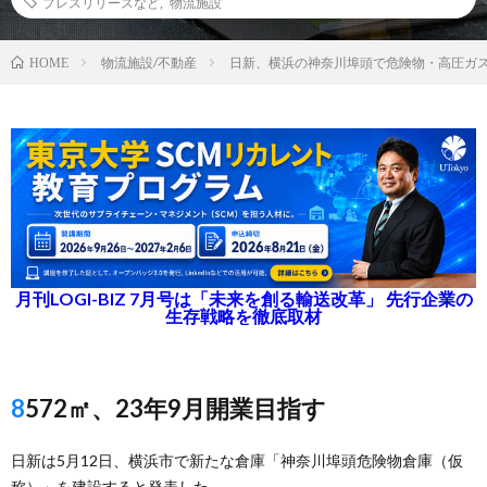
プレスリリースなど
,
物流施設
物流施設/不動産
日新、横浜の神奈川埠頭で危険物・高圧ガ
HOME
月刊LOGI-BIZ 7月号は「未来を創る輸送改革」 先行企業の
生存戦略を徹底取材
8572㎡、23年9月開業目指す
日新は5月12日、横浜市で新たな倉庫「神奈川埠頭危険物倉庫（仮
称）」を建設すると発表した。