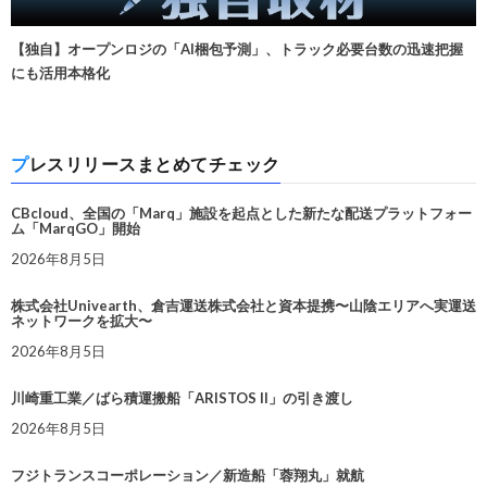
【独自】オープンロジの「AI梱包予測」、トラック必要台数の迅速把握
にも活用本格化
プレスリリースまとめてチェック
CBcloud、全国の「Marq」施設を起点とした新たな配送プラットフォー
ム「MarqGO」開始
2026年8月5日
株式会社Univearth、倉吉運送株式会社と資本提携〜山陰エリアへ実運送
ネットワークを拡大〜
2026年8月5日
川崎重工業／ばら積運搬船「ARISTOS II」の引き渡し
2026年8月5日
フジトランスコーポレーション／新造船「蓉翔丸」就航