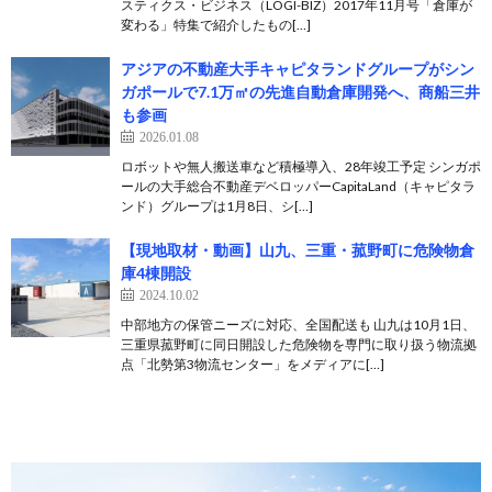
スティクス・ビジネス（LOGI-BIZ）2017年11月号「倉庫が
変わる」特集で紹介したもの[…]
アジアの不動産大手キャピタランドグループがシン
ガポールで7.1万㎡の先進自動倉庫開発へ、商船三井
も参画
2026.01.08
ロボットや無人搬送車など積極導入、28年竣工予定 シンガポ
ールの大手総合不動産デベロッパーCapitaLand（キャピタラ
ンド）グループは1月8日、シ[…]
【現地取材・動画】山九、三重・菰野町に危険物倉
庫4棟開設
2024.10.02
中部地方の保管ニーズに対応、全国配送も 山九は10月1日、
三重県菰野町に同日開設した危険物を専門に取り扱う物流拠
点「北勢第3物流センター」をメディアに[…]