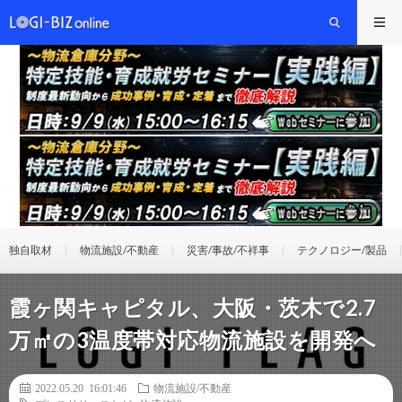
独自取材
物流施設/不動産
災害/事故/不祥事
テクノロジー/製品
霞ヶ関キャピタル、大阪・茨木で2.7
万㎡の3温度帯対応物流施設を開発へ
2022.05.20 16:01:46
物流施設/不動産