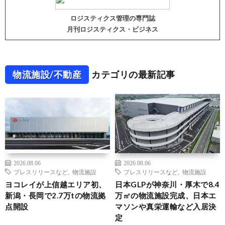
ロジスティクス管理の専門誌
月刊ロジスティクス・ビジネス
物流施設/不動産
カテゴリの最新記事
2026.08.06
2026.08.06
プレスリリースなど
,
物流施設
プレスリリースなど
,
物流施設
ヨコレイが上信越エリア初、
日本GLPが神奈川・厚木で8.4
新潟・長岡で2.7万tの物流拠
万㎡の物流施設完成、日本エ
点開設
マソンや真栄運輸など入居決
定