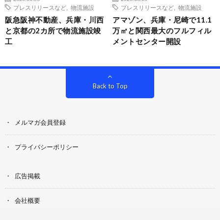
プレスリリースなど
,
物流施設
プレスリリースなど
,
物流施設
阪急阪神不動産、兵庫・川西
アマゾン、兵庫・尼崎で11.1
と京都の2カ所で物流施設竣
万㎡と関西最大のフルフィル
工
メントセンター開設
Back to Top
メルマガ会員登録
プライバシーポリシー
広告掲載
会社概要