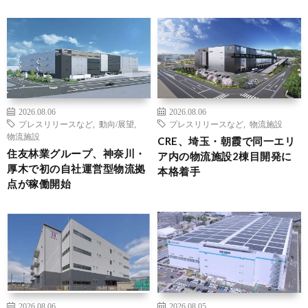
2026.08.06
2026.08.06
プレスリリースなど
,
動向/展望
,
プレスリリースなど
,
物流施設
物流施設
CRE、埼玉・朝霞で同一エリ
住友林業グループ、神奈川・
ア内の物流施設2棟目開発に
厚木で初の自社運営型物流拠
本格着手
点が稼働開始
2026.08.06
2026.08.05