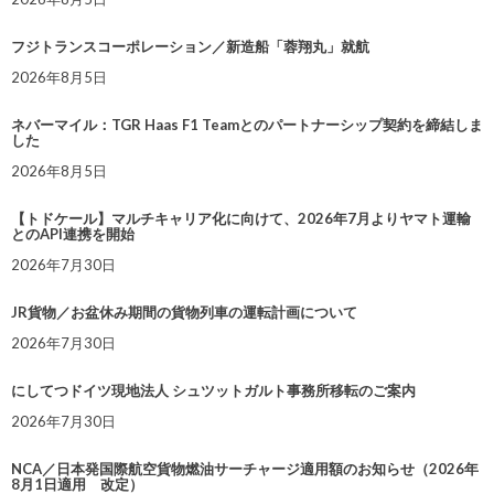
フジトランスコーポレーション／新造船「蓉翔丸」就航
2026年8月5日
ネバーマイル：TGR Haas F1 Teamとのパートナーシップ契約を締結しま
した
2026年8月5日
【トドケール】マルチキャリア化に向けて、2026年7月よりヤマト運輸
とのAPI連携を開始
2026年7月30日
JR貨物／お盆休み期間の貨物列車の運転計画について
2026年7月30日
にしてつドイツ現地法人 シュツットガルト事務所移転のご案内
2026年7月30日
NCA／日本発国際航空貨物燃油サーチャージ適用額のお知らせ（2026年
8月1日適用 改定）