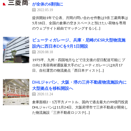
が全体の6割強に
2022.05.19
提供開始1年で公表、月間の問い合わせ件数は5倍 三菱商事は
5月18日、全国の倉庫の空きスペースと預けたい荷物を専用
のウェブサイト経由でマッチングするシ[…]
ビューティガレージ、兵庫・尼崎のESR大型物流施
設内に西日本DCを9月1日開設
2020.08.18
1975坪、九州・四国地方などで注文後の翌日配送可能に プ
ロ向け美容商材通販最大手のビューティガレージは8月17
日、自社運営の物流拠点「西日本ディスト[…]
DHLジャパン、大阪・堺の三井不動産物流施設内に
大型拠点を移転開設へ
2020.11.24
倉庫面積2・1万平方メートル、国内で過去最大の99億円投資
DHLジャパンは11月24日、大阪府堺市で三井不動産が開発し
た物流施設「三井不動産ロジステ[…]