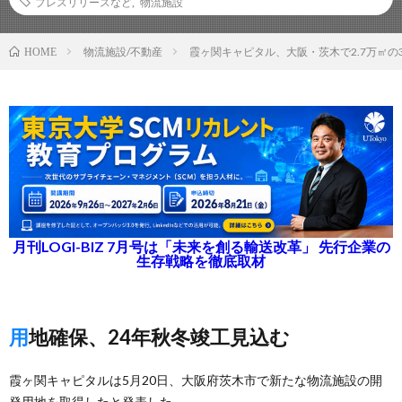
プレスリリースなど
,
物流施設
物流施設/不動産
霞ヶ関キャピタル、大阪・茨木で2.7万㎡
HOME
月刊LOGI-BIZ 7月号は「未来を創る輸送改革」 先行企業の
生存戦略を徹底取材
用地確保、24年秋冬竣工見込む
霞ヶ関キャピタルは5月20日、大阪府茨木市で新たな物流施設の開
発用地を取得したと発表した。