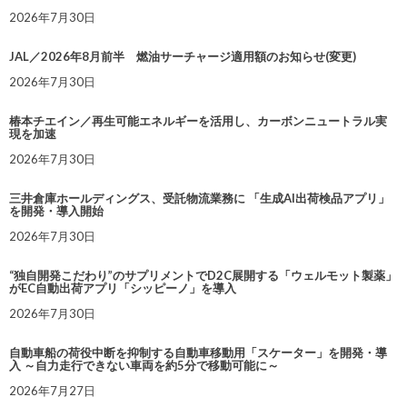
2026年7月30日
JAL／2026年8月前半 燃油サーチャージ適用額のお知らせ(変更)
2026年7月30日
椿本チエイン／再生可能エネルギーを活用し、カーボンニュートラル実
現を加速
2026年7月30日
三井倉庫ホールディングス、受託物流業務に 「生成AI出荷検品アプリ」
を開発・導入開始
2026年7月30日
“独自開発こだわり”のサプリメントでD2C展開する「ウェルモット製薬」
がEC自動出荷アプリ「シッピーノ」を導入
2026年7月30日
自動車船の荷役中断を抑制する自動車移動用「スケーター」を開発・導
入 ～自力走行できない車両を約5分で移動可能に～
2026年7月27日