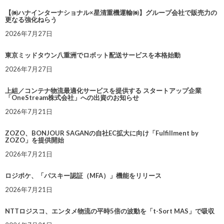
【㈱ハナインターナショナル×星清重機運輸㈱】グループ会社で販売力の
更なる強化ねらう
2026年7月27日
東京ミッドタウン八重洲でロボット配送サービスを本格始動
2026年7月27日
上組／コンテナ物流最適化サービスを提供する スタートアップ企業
「OneStream株式会社」への出資のお知らせ
2026年7月21日
ZOZO、BONJOUR SAGANの自社EC拡大に向け「Fulfillment by
ZOZO」を提供開始
2026年7月21日
ロジポケ、「パスキー認証（MFA）」機能をリリース
2026年7月21日
NTTロジスコ、エンタメ物流の平時5倍の波動を「t-Sort MAS」で吸収