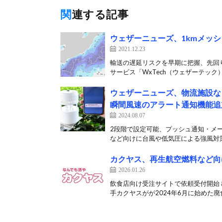
関連する記事
ウェザーニューズ、1kmメッ
2021.12.23
輸送の遅延リスクを早期に把握、先回り
サービス「WxTech（ウェザーテック）
ウェザーニューズ、物流施設など
瞬間風速のアラート通知機能追
2024.08.07
2段階で設定可能、プッシュ通知・メー
など向けに台風や低気圧による強風対策
カクヤス、再生航空燃料など向け
2026.01.26
飲食店向け受注サイトで依頼受付開始 
手カクヤスがが2024年6月に始めた廃食