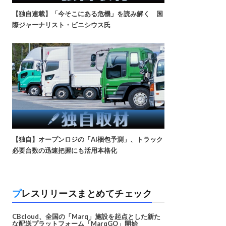
【独自連載】「今そこにある危機」を読み解く 国
際ジャーナリスト・ビニシウス氏
【独自】オープンロジの「AI梱包予測」、トラック
必要台数の迅速把握にも活用本格化
プレスリリースまとめてチェック
CBcloud、全国の「Marq」施設を起点とした新た
な配送プラットフォーム「MarqGO」開始