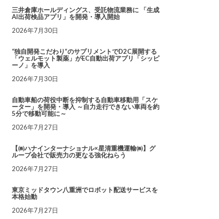
三井倉庫ホールディングス、受託物流業務に 「生成
AI出荷検品アプリ」を開発・導入開始
2026年7月30日
“独自開発こだわり”のサプリメントでD2C展開する
「ウェルモット製薬」がEC自動出荷アプリ「シッピ
ーノ」を導入
2026年7月30日
自動車船の荷役中断を抑制する自動車移動用「スケ
ーター」を開発・導入 ～自力走行できない車両を約
5分で移動可能に～
2026年7月27日
【㈱ハナインターナショナル×星清重機運輸㈱】グ
ループ会社で販売力の更なる強化ねらう
2026年7月27日
東京ミッドタウン八重洲でロボット配送サービスを
本格始動
2026年7月27日