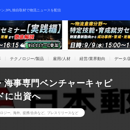
ーン,3PL,独自取材で物流ニュースを配信
事
テクノロジー/製品
雇用/人材
経営/業界動向
データ/
・海事専門ベンチャーキャピ
ドに出資へ
ロジー
,
海外
,
提携/合弁など
,
プレスリリースなど