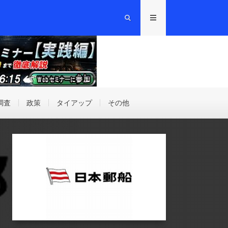
調査
政策
タイアップ
その他