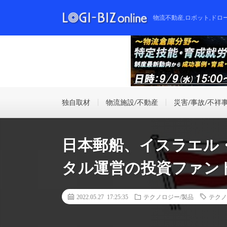
物流不動産,ロボット,ドロ
独自取材
物流施設/不動産
災害/事故/不祥
日本郵船、イスラエル
タル運営の投資ファン
2022.05.27 17:25:35
テクノロジー/製品
テクノ