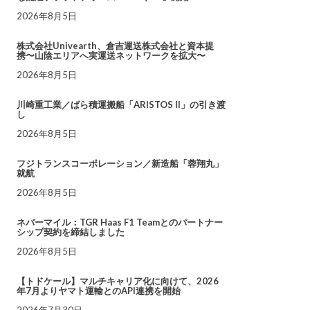
2026年8月5日
株式会社Univearth、倉吉運送株式会社と資本提
携〜山陰エリアへ実運送ネットワークを拡大〜
2026年8月5日
川崎重工業／ばら積運搬船「ARISTOS II」の引き渡
し
2026年8月5日
フジトランスコーポレーション／新造船「蓉翔丸」
就航
2026年8月5日
ネバーマイル：TGR Haas F1 Teamとのパートナー
シップ契約を締結しました
2026年8月5日
【トドケール】マルチキャリア化に向けて、2026
年7月よりヤマト運輸とのAPI連携を開始
2026年7月30日