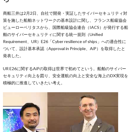
商船三井は2月2日、自社で開発・実証したサイバーセキュリティ対
策を施した船舶ネットワークの基本設計に関し、フランス船級協会
ビューローベリタスから、国際船級協会連合（IACS）が発行する船
舶のサイバーセキュリティに関する統一規則（Unified
Requirement、UR）E26「Cyber resilience of ships」への適合性に
ついて、設計基本承認（Approval in Principle、AiP）を取得したと
発表した。
UR E26に関するAiPの取得は世界で初めてという。船舶のサイバー
セキュリティ向上を図り、安全運航の向上と安全な海上のDX実現を
積極的に推進していきたい考え。