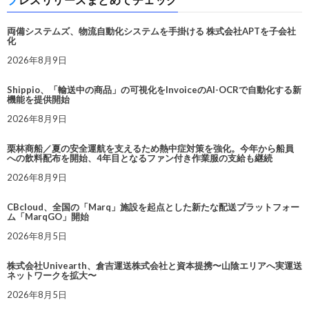
両備システムズ、物流自動化システムを手掛ける 株式会社APTを子会社
化
2026年8月9日
Shippio、「輸送中の商品」の可視化をInvoiceのAI-OCRで自動化する新
機能を提供開始
2026年8月9日
栗林商船／夏の安全運航を支えるため熱中症対策を強化。今年から船員
への飲料配布を開始、4年目となるファン付き作業服の支給も継続
2026年8月9日
CBcloud、全国の「Marq」施設を起点とした新たな配送プラットフォー
ム「MarqGO」開始
2026年8月5日
株式会社Univearth、倉吉運送株式会社と資本提携〜山陰エリアへ実運送
ネットワークを拡大〜
2026年8月5日