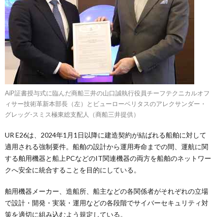
AiP証書授与式に臨んだ商船三井の山口誠執行役員チーフテクニカルオフ
ィサー技術革新本部長（左）とビューローベリタスのアレクサンダー・
グレッグ-スミス極東総支配人（商船三井提供）
UR E26は、2024年1月1日以降に建造契約が結ばれる船舶に対して
適用される強制要件。船舶の設計から運用寿命までの間、運航に関
する舶用機器と船上PCなどのIT関連機器の両方を船舶のネットワー
クへ安全に統合することを目的にしている。
舶用機器メーカー、造船所、船主などの各関係者がそれぞれの立場
で設計・開発・実装・運用などの各段階でサイバーセキュリティ対
策を適切に組み込むよう規定している。