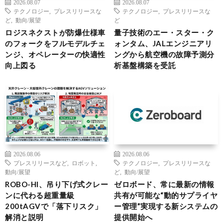
2026.08.07
2026.08.07
テクノロジー
,
プレスリリースな
テクノロジー
,
プレスリリースな
ど
,
動向/展望
ど
ロジスネクストが防爆仕様車
量子技術のエー・スター・ク
のフォークをフルモデルチェ
ォンタム、JALエンジニアリ
ンジ、オペレーターの快適性
ングから航空機の故障予測分
向上図る
析基盤構築を受託
2026.08.06
2026.08.06
プレスリリースなど
,
ロボット
,
テクノロジー
,
プレスリリースな
動向/展望
ど
,
動向/展望
ROBO-HI、吊り下げ式クレー
ゼロボード、常に最新の情報
ンに代わる超重量級
共有が可能な“動的サプライヤ
200tAGVで「落下リスク」
ー管理”実現する新システムの
解消と説明
提供開始へ