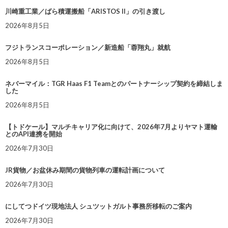
川崎重工業／ばら積運搬船「ARISTOS II」の引き渡し
2026年8月5日
フジトランスコーポレーション／新造船「蓉翔丸」就航
2026年8月5日
ネバーマイル：TGR Haas F1 Teamとのパートナーシップ契約を締結しま
した
2026年8月5日
【トドケール】マルチキャリア化に向けて、2026年7月よりヤマト運輸
とのAPI連携を開始
2026年7月30日
JR貨物／お盆休み期間の貨物列車の運転計画について
2026年7月30日
にしてつドイツ現地法人 シュツットガルト事務所移転のご案内
2026年7月30日