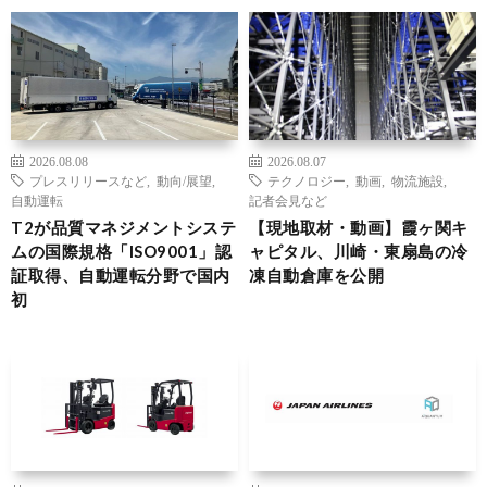
2026.08.08
2026.08.07
プレスリリースなど
,
動向/展望
,
テクノロジー
,
動画
,
物流施設
,
自動運転
記者会見など
T2が品質マネジメントシステ
【現地取材・動画】霞ヶ関キ
ムの国際規格「ISO9001」認
ャピタル、川崎・東扇島の冷
証取得、自動運転分野で国内
凍自動倉庫を公開
初