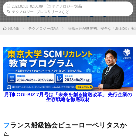
2023.02.03 02:00:09
テクノロジー/製品
テクノロジー
,
プレスリリースなど
テクノロジー/製品
商船三井が世界初、安全な「海上DX」実
HOME
月刊LOGI-BIZ 7月号は「未来を創る輸送改革」 先行企業の
生存戦略を徹底取材
フランス船級協会ビューローベリタスか
ら