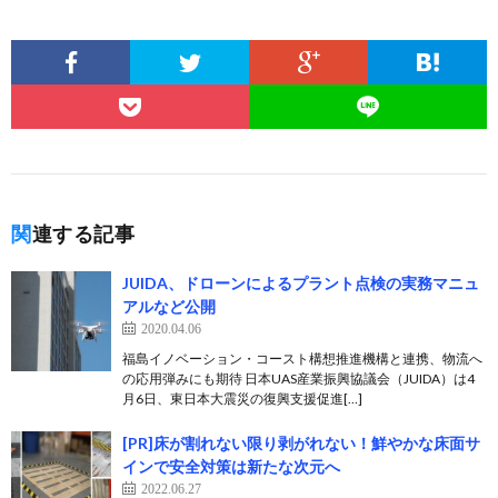
関連する記事
JUIDA、ドローンによるプラント点検の実務マニュ
アルなど公開
2020.04.06
福島イノベーション・コースト構想推進機構と連携、物流へ
の応用弾みにも期待 日本UAS産業振興協議会（JUIDA）は4
月6日、東日本大震災の復興支援促進[…]
[PR]床が割れない限り剥がれない！鮮やかな床面サ
インで安全対策は新たな次元へ
2022.06.27