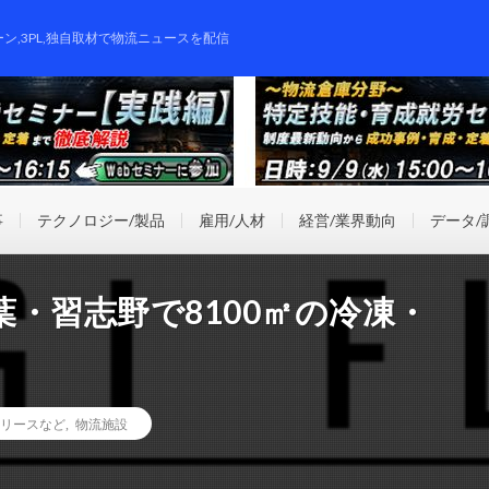
ーン,3PL,独自取材で物流ニュースを配信
事
テクノロジー/製品
雇用/人材
経営/業界動向
データ/
・習志野で8100㎡の冷凍・
リースなど
,
物流施設