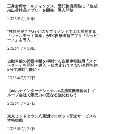
三井倉庫ホールディングス、受託物流業務に 「生成
AI出荷検品アプリ」を開発・導入開始
2026年7月30日
“独自開発こだわり”のサプリメントでD2C展開する
「ウェルモット製薬」がEC自動出荷アプリ「シッピ
ーノ」を導入
2026年7月30日
自動車船の荷役中断を抑制する自動車移動用「スケ
ーター」を開発・導入 ～自力走行できない車両を約
5分で移動可能に～
2026年7月27日
【㈱ハナインターナショナル×星清重機運輸㈱】グ
ループ会社で販売力の更なる強化ねらう
2026年7月27日
東京ミッドタウン八重洲でロボット配送サービスを
本格始動
2026年7月27日