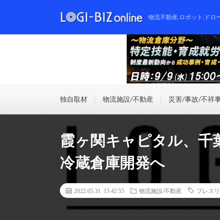
物流不動産,ロボット,ドロ
独自取材
物流施設/不動産
災害/事故/不祥
霞ヶ関キャピタル、千葉
冷蔵倉庫開発へ
2022.05.31 15:42:55
物流施設/不動産
プレスリ