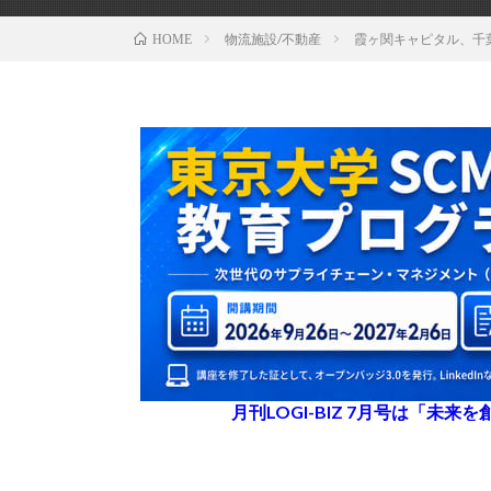
物流施設/不動産
霞ヶ関キャピタル、千
HOME
月刊LOGI-BIZ 7月号は「未