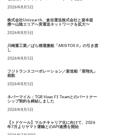
2026年8月5日
株式会社Univearth、倉吉運送株式会社と資本提
携〜山陰エリアへ実運送ネットワークを拡大〜
2026年8月5日
川崎重工業／ばら積運搬船「ARISTOS II」の引き渡
し
2026年8月5日
フジトランスコーポレーション／新造船「蓉翔丸」
就航
2026年8月5日
ネバーマイル：TGR Haas F1 Teamとのパートナー
シップ契約を締結しました
2026年8月5日
【トドケール】マルチキャリア化に向けて、2026
年7月よりヤマト運輸とのAPI連携を開始
2026年7月30日