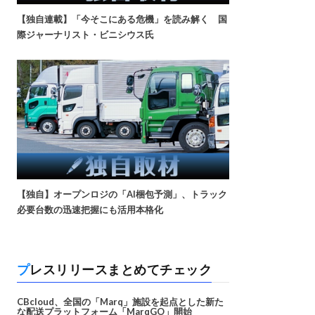
【独自連載】「今そこにある危機」を読み解く 国
際ジャーナリスト・ビニシウス氏
【独自】オープンロジの「AI梱包予測」、トラック
必要台数の迅速把握にも活用本格化
プレスリリースまとめてチェック
CBcloud、全国の「Marq」施設を起点とした新た
な配送プラットフォーム「MarqGO」開始