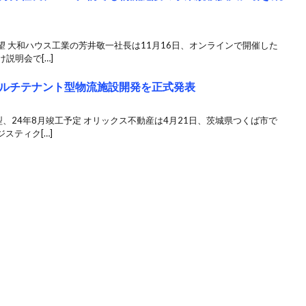
 大和ハウス工業の芳井敬一社長は11月16日、オンラインで開催した
説明会で[…]
ルチテナント型物流施設開発を正式発表
型、24年8月竣工予定 オリックス不動産は4月21日、茨城県つくば市で
スティク[…]