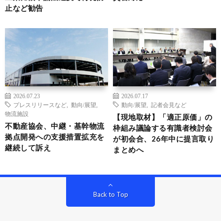
止など勧告
2026.07.23
2026.07.17
プレスリリースなど
,
動向/展望
,
動向/展望
,
記者会見など
物流施設
【現地取材】「適正原価」の
不動産協会、中継・基幹物流
枠組み議論する有識者検討会
拠点開発への支援措置拡充を
が初会合、26年中に提言取り
継続して訴え
まとめへ
Back to Top