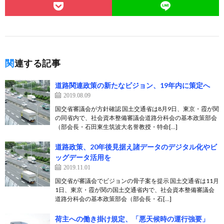
関連する記事
道路関連政策の新たなビジョン、19年内に策定へ
2019.08.09
国交省審議会が方針確認 国土交通省は8月9日、東京・霞が関
の同省内で、社会資本整備審議会道路分科会の基本政策部会
（部会長・石田東生筑波大名誉教授・特命[…]
道路政策、20年後見据え諸データのデジタル化やビ
ッグデータ活用を
2019.11.01
国交省が審議会でビジョンの骨子案を提示 国土交通省は11月
1日、東京・霞が関の国土交通省内で、社会資本整備審議会
道路分科会の基本政策部会（部会長・石[…]
荷主への働き掛け規定、「悪天候時の運行強要」