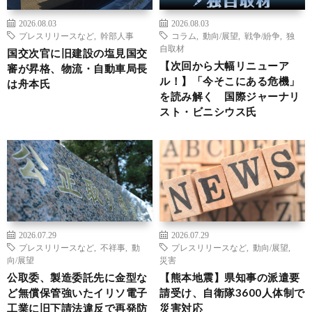
2026.08.03
2026.08.03
プレスリリースなど
,
幹部人事
コラム
,
動向/展望
,
戦争/紛争
,
独
自取材
国交次官に旧建設の塩見国交
【次回から大幅リニューア
審が昇格、物流・自動車局長
ル！】「今そこにある危機」
は舟本氏
を読み解く 国際ジャーナリ
スト・ビニシウス氏
2026.07.29
2026.07.29
プレスリリースなど
,
不祥事
,
動
プレスリリースなど
,
動向/展望
,
向/展望
災害
公取委、製造委託先に金型な
【熊本地震】県知事の派遣要
ど無償保管強いたイリソ電子
請受け、自衛隊3600人体制で
工業に旧下請法違反で再発防
災害対応