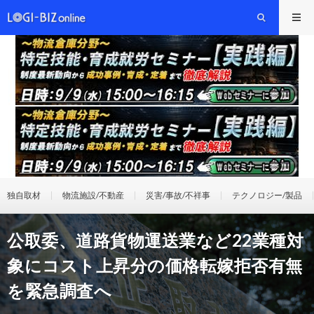
独自取材
物流施設/不動産
災害/事故/不祥事
テクノロジー/製品
公取委、道路貨物運送業など22業種対
象にコスト上昇分の価格転嫁拒否有無
を緊急調査へ