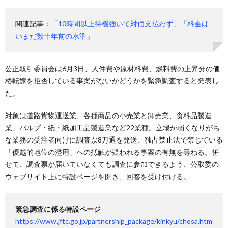
関連記事：
「10時間以上待機強いて対価支払わず」「料金は
いまだ数十年前の水準」
公正取引委員会は6月3日、人件費や原材料費、燃料費の上昇分の価
格転嫁を拒否している事案がないかどうかを緊急調査すると発表し
た。
対象は道路貨物運送業、各種商品の小売業と卸売業、食料品製造
業、パルプ・紙・紙加工品製造業など22業種。立場が弱くなりがち
な業務の受注者向けに調査票8万通を発送、独占禁止法で禁じている
「優越的地位の濫用」への抵触が疑われる事案の有無を尋ねる。併
せて、調査票が届いていなくても調査に参加できるよう、公取委の
ウェブサイト上に特設ページを開き、回答を受け付ける。
緊急調査に係る特設ページ
https://www.jftc.go.jp/partnership_package/kinkyu/chosa.htm