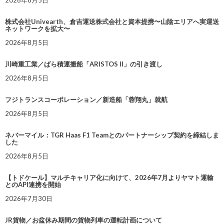
2026年8月5日
株式会社Univearth、倉吉運送株式会社と資本提携〜山陰エリアへ実運送
ネットワークを拡大〜
2026年8月5日
川崎重工業／ばら積運搬船「ARISTOS II」の引き渡し
2026年8月5日
フジトランスコーポレーション／新造船「蓉翔丸」就航
2026年8月5日
ネバーマイル：TGR Haas F1 Teamとのパートナーシップ契約を締結しま
した
2026年8月5日
【トドケール】マルチキャリア化に向けて、2026年7月よりヤマト運輸
とのAPI連携を開始
2026年7月30日
JR貨物／お盆休み期間の貨物列車の運転計画について