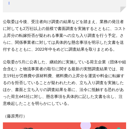
l
公取委は今後、受注者向け調査の結果などを踏まえ、業務の発注者
に対しても2万社以上の規模で書面調査を実施するとともに、コスト
上昇分の転嫁拒否が疑われる事案への立ち入り調査を行う予定。さ
らに、関係事業者に対しては具体的な懸念事項を明示した文書を送
付するとともに、2022年中をめどに調査結果を取りまとめる。
公取委が5月に公表した、継続的に実施している荷主企業（団体や組
合含む）と物流事業者の取引に関する最新の実態調査結果では、荷
主19社が労務費や原材料費、燃料費の上昇分を運賃や料金に転嫁す
るのを拒否していることが疑われたため、立ち入り調査を実施した
ほか、書面と立ち入りの調査結果を基に、法令に抵触する恐れがあ
った荷主641社に対し、懸念事項を具体的に記した文書を出し、注
意喚起したことを明らかにしている。
（藤原秀行）