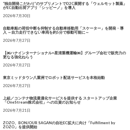
“独自開発こだわり”のサプリメントでD2C展開する「ウェルモット製薬」
がEC自動出荷アプリ「シッピーノ」を導入
2026年7月30日
自動車船の荷役中断を抑制する自動車移動用「スケーター」を開発・導
入 ～自力走行できない車両を約5分で移動可能に～
2026年7月27日
【㈱ハナインターナショナル×星清重機運輸㈱】グループ会社で販売力の
更なる強化ねらう
2026年7月27日
東京ミッドタウン八重洲でロボット配送サービスを本格始動
2026年7月27日
上組／コンテナ物流最適化サービスを提供する スタートアップ企業
「OneStream株式会社」への出資のお知らせ
2026年7月21日
ZOZO、BONJOUR SAGANの自社EC拡大に向け「Fulfillment by
ZOZO」を提供開始