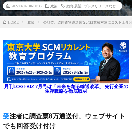
2022.06.07 06:00:33
政策
動向/展望
,
プレスリリースなど
政策
公取委、道路貨物運送業など22業種対象にコスト上昇
HOME
月刊LOGI-BIZ 7月号は「未来を創る輸送改革」 先行企業の
生存戦略を徹底取材
受注者に調査票8万通送付、ウェブサイト
でも回答受け付け