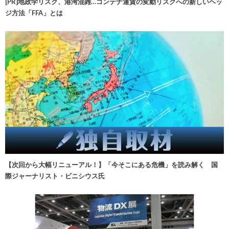
[PR]地政学リスク、港湾混雑…コンテナ運賃の変動リスクへの新しいヘッ
ジ方法「FFA」とは
【次回から大幅リニューアル！】「今そこにある危機」を読み解く 国
際ジャーナリスト・ビニシウス氏