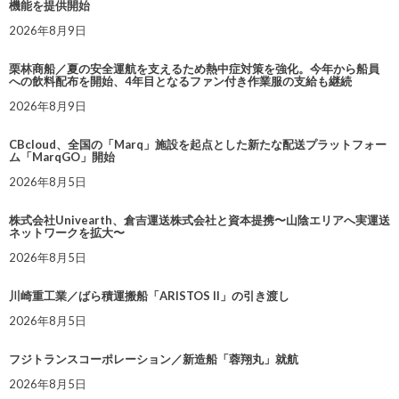
機能を提供開始
2026年8月9日
栗林商船／夏の安全運航を支えるため熱中症対策を強化。今年から船員
への飲料配布を開始、4年目となるファン付き作業服の支給も継続
2026年8月9日
CBcloud、全国の「Marq」施設を起点とした新たな配送プラットフォー
ム「MarqGO」開始
2026年8月5日
株式会社Univearth、倉吉運送株式会社と資本提携〜山陰エリアへ実運送
ネットワークを拡大〜
2026年8月5日
川崎重工業／ばら積運搬船「ARISTOS II」の引き渡し
2026年8月5日
フジトランスコーポレーション／新造船「蓉翔丸」就航
2026年8月5日