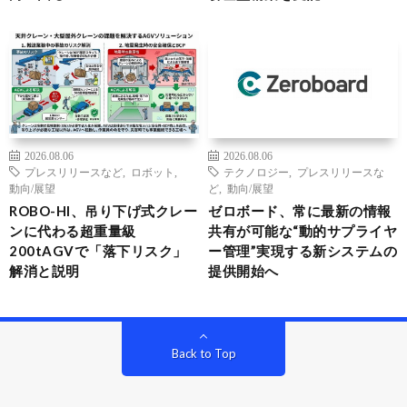
2026.08.06
2026.08.06
プレスリリースなど
,
ロボット
,
テクノロジー
,
プレスリリースな
動向/展望
ど
,
動向/展望
ROBO-HI、吊り下げ式クレー
ゼロボード、常に最新の情報
ンに代わる超重量級
共有が可能な“動的サプライヤ
200tAGVで「落下リスク」
ー管理”実現する新システムの
解消と説明
提供開始へ
Back to Top