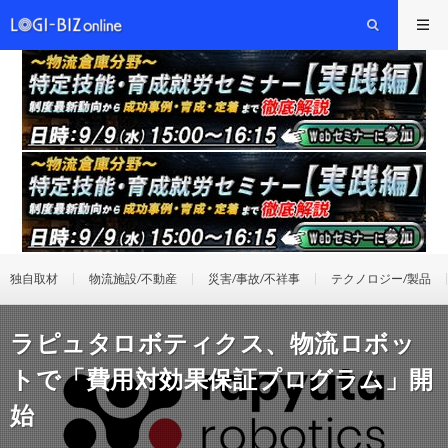
独自取材
物流施設/不動産
災害/事故/不祥事
テクノロジー/製品
ラピュタロボティクス、物流ロボッ
トで「費用対効果保証プログラム」開
始