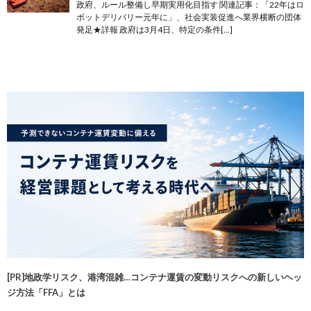
政府、ルール整備し早期実用化目指す 関連記事：「22年はロ
ボットデリバリー元年に」、社会実装促進へ業界横断の団体
発足★詳報 政府は3月4日、特定の条件[…]
[PR]地政学リスク、港湾混雑…コンテナ運賃の変動リスクへの新しいヘッ
ジ方法「FFA」とは