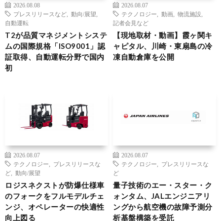
2026.08.08
2026.08.07
プレスリリースなど
,
動向/展望
,
テクノロジー
,
動画
,
物流施設
,
自動運転
記者会見など
T2が品質マネジメントシステ
【現地取材・動画】霞ヶ関キ
ムの国際規格「ISO9001」認
ャピタル、川崎・東扇島の冷
証取得、自動運転分野で国内
凍自動倉庫を公開
初
2026.08.07
2026.08.07
テクノロジー
,
プレスリリースな
テクノロジー
,
プレスリリースな
ど
,
動向/展望
ど
ロジスネクストが防爆仕様車
量子技術のエー・スター・ク
のフォークをフルモデルチェ
ォンタム、JALエンジニアリ
ンジ、オペレーターの快適性
ングから航空機の故障予測分
向上図る
析基盤構築を受託