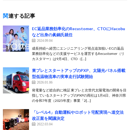
関連する記事
EC返品業務効率化のRecustomer、CTOにHacobu
など出身の眞鍋氏就任
2024.09.04
成長持続へ経営にエンジニアリング視点追加狙い ECの返品
業務効率化などの支援サービスを運営するRecustomer（リ
カスタマー）は9月4日、CTO（[…]
東プレとスタートアップのPXP、太陽光パネル搭載
型低温物流車の実車走行試験開始
2026.01.06
発電量など総合的に検証 東プレと次世代太陽電池の開発を目
指しているスタートアップのPXPの両社は1月6日、神奈川県
の令和7年度（2025年度）事業「2[…]
「レベル4」自動運転やロボット宅配実現へ道交法
改正案を閣議決定
2022.03.04