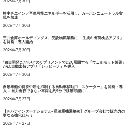
2026年7月30日
椿本チエイン／再生可能エネルギーを活用し、カーボンニュートラル実
現を加速
2026年7月30日
三井倉庫ホールディングス、受託物流業務に 「生成AI出荷検品アプリ」
を開発・導入開始
2026年7月30日
“独自開発こだわり”のサプリメントでD2C展開する「ウェルモット製薬」
がEC自動出荷アプリ「シッピーノ」を導入
2026年7月30日
自動車船の荷役中断を抑制する自動車移動用「スケーター」を開発・導
入 ～自力走行できない車両を約5分で移動可能に～
2026年7月27日
【㈱ハナインターナショナル×星清重機運輸㈱】グループ会社で販売力の
更なる強化ねらう
2026年7月27日