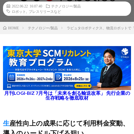
2022.06.22 16:07:40
テクノロジー/製品
ロボット
,
プレスリリースなど
テクノロジー/製品
ラピュタロボティクス、物流ロボットで
HOME
月刊LOGI-BIZ 7月号は「未来を創る輸送改革」 先行企業の
生存戦略を徹底取材
生産性向上の成果に応じて利用料金変動、
導入のハードル下げる狙い