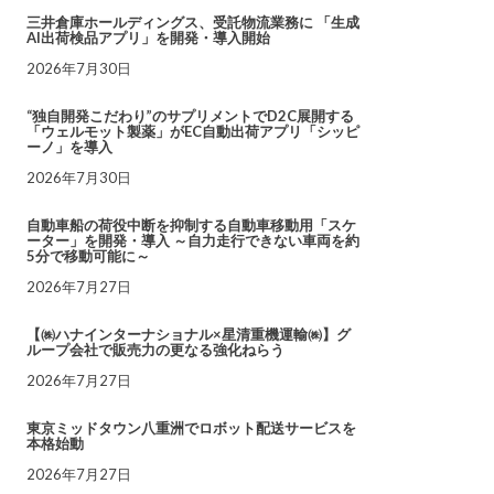
三井倉庫ホールディングス、受託物流業務に 「生成
AI出荷検品アプリ」を開発・導入開始
2026年7月30日
“独自開発こだわり”のサプリメントでD2C展開する
「ウェルモット製薬」がEC自動出荷アプリ「シッピ
ーノ」を導入
2026年7月30日
自動車船の荷役中断を抑制する自動車移動用「スケ
ーター」を開発・導入 ～自力走行できない車両を約
5分で移動可能に～
2026年7月27日
【㈱ハナインターナショナル×星清重機運輸㈱】グ
ループ会社で販売力の更なる強化ねらう
2026年7月27日
東京ミッドタウン八重洲でロボット配送サービスを
本格始動
2026年7月27日