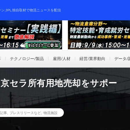
ーン,3PL,独自取材で物流ニュースを配信
事
テクノロジー/製品
雇用/人材
経営/業界動向
データ/
と京セラ所有用地売却をサポー
記事
,
プレスリリースなど
,
物流施設