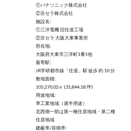
①パナソニック株式会社
②京セラ株式会社
施設名:
①三洋電機 旧住道工場
②京セラ 大阪大東事業所
所在地:
大阪府大東市三洋町1番1他
最寄駅:
JR学研都市線「住道」駅 徒歩 約 10 分
敷地面積:
105,270.02㎡ (31,844.18 坪)
用途地域:
準工業地域（過半用途）
北西側一部は第一種住居地域・第二種
住居地域
建蔽率/容積率: