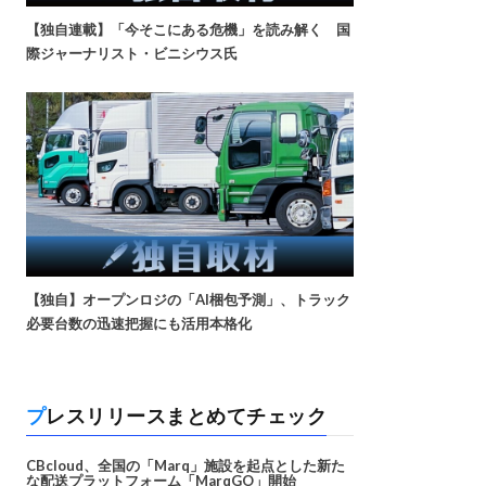
【独自連載】「今そこにある危機」を読み解く 国
際ジャーナリスト・ビニシウス氏
【独自】オープンロジの「AI梱包予測」、トラック
必要台数の迅速把握にも活用本格化
プレスリリースまとめてチェック
CBcloud、全国の「Marq」施設を起点とした新た
な配送プラットフォーム「MarqGO」開始