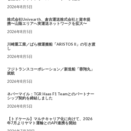
2026年8月5日
株式会社Univearth、倉吉運送株式会社と資本提
携〜山陰エリアへ実運送ネットワークを拡大〜
2026年8月5日
川崎重工業／ばら積運搬船「ARISTOS II」の引き渡
し
2026年8月5日
フジトランスコーポレーション／新造船「蓉翔丸」
就航
2026年8月5日
ネバーマイル：TGR Haas F1 Teamとのパートナー
シップ契約を締結しました
2026年8月5日
【トドケール】マルチキャリア化に向けて、2026
年7月よりヤマト運輸とのAPI連携を開始
2026年7月30日