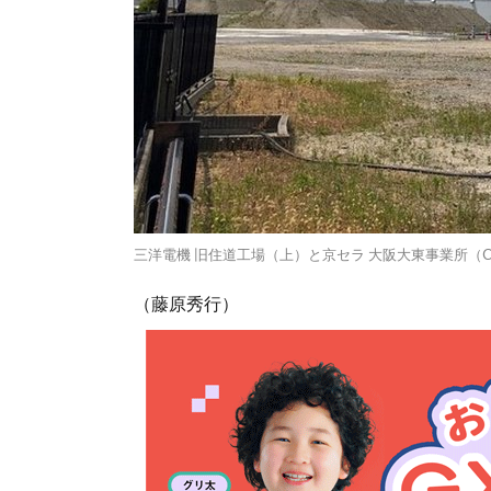
三洋電機 旧住道工場（上）と京セラ 大阪大東事業所（C
（藤原秀行）