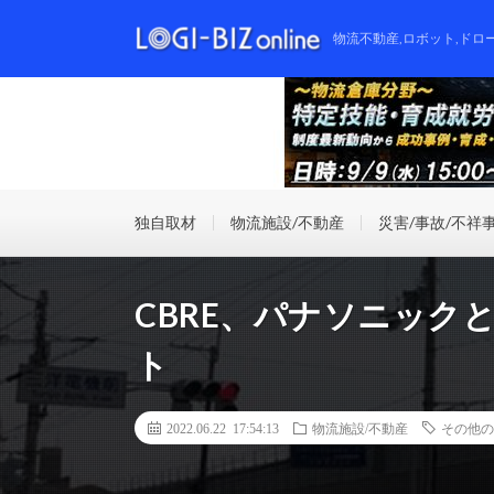
物流不動産,ロボット,ドロ
独自取材
物流施設/不動産
災害/事故/不祥
CBRE、パナソニック
ト
2022.06.22 17:54:13
物流施設/不動産
その他の