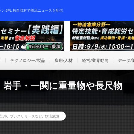
ーン,3PL,独自取材で物流ニュースを配信
事
テクノロジー/製品
雇用/人材
経営/業界動向
データ/
、岩手・一関に重量物や長尺物
記事
,
プレスリリースなど
,
物流施設