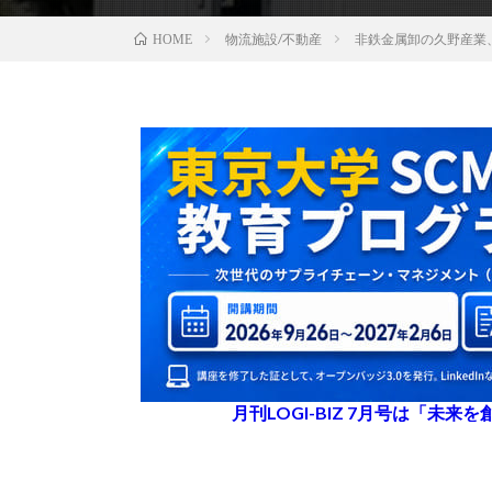
物流施設/不動産
非鉄金属卸の久野産業
HOME
月刊LOGI-BIZ 7月号は「未