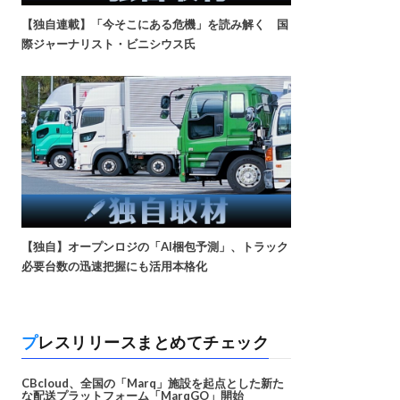
【独自連載】「今そこにある危機」を読み解く 国
際ジャーナリスト・ビニシウス氏
【独自】オープンロジの「AI梱包予測」、トラック
必要台数の迅速把握にも活用本格化
プレスリリースまとめてチェック
CBcloud、全国の「Marq」施設を起点とした新た
な配送プラットフォーム「MarqGO」開始