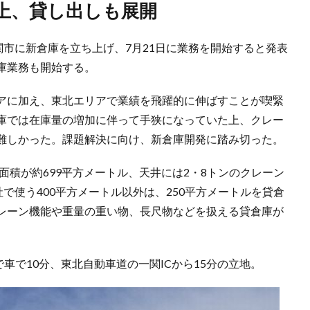
向上、貸し出しも展開
関市に新倉庫を立ち上げ、7月21日に業務を開始すると発表
庫業務も開始する。
アに加え、東北エリアで業績を飛躍的に伸ばすことが喫緊
庫では在庫量の増加に伴って手狭になっていた上、クレー
難しかった。課題解決に向け、新倉庫開発に踏み切った。
面積が約699平方メートル、天井には2・8トンのクレーン
で使う400平方メートル以外は、250平方メートルを貸倉
レーン機能や重量の重い物、長尺物などを扱える貸倉庫が
で車で10分、東北自動車道の一関ICから15分の立地。