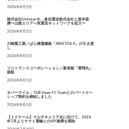
2026年8月5日
株式会社Univearth、倉吉運送株式会社と資本提
携〜山陰エリアへ実運送ネットワークを拡大〜
2026年8月5日
川崎重工業／ばら積運搬船「ARISTOS II」の引き渡
し
2026年8月5日
フジトランスコーポレーション／新造船「蓉翔丸」
就航
2026年8月5日
ネバーマイル：TGR Haas F1 Teamとのパートナー
シップ契約を締結しました
2026年8月5日
【トドケール】マルチキャリア化に向けて、2026
年7月よりヤマト運輸とのAPI連携を開始
2026年7月30日