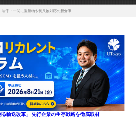
、岩手・一関に重量物や長尺物対応の新倉庫
来を創る輸送改革」 先行企業の生存戦略を徹底取材