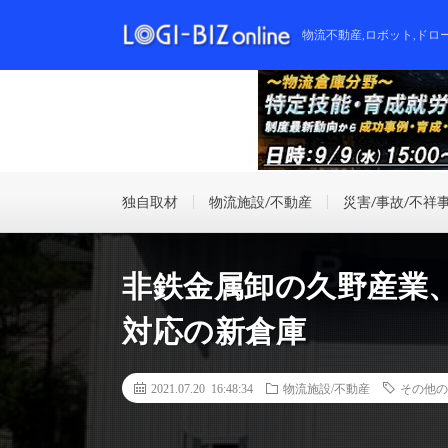
物流不動産,ロボット,ドロ
独自取材
物流施設/不動産
災害/事故/不祥
非鉄金属卸の久野産業
対応の新倉庫
2021.07.20 16:48:34
物流施設/不動産
その他の