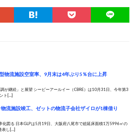
型物流施設空室率、9月末は4年ぶり5％台に上昇
調が継続」と展望 シービーアールイー（CBRE）は10月31日、今年第3
ト[…]
万㎡物流施設竣工、ゼットの物流子会社ザイロが1棟借り
図る 日本GLPは5月19日、大阪府八尾市で総延床面積1万5996㎡の
表し[…]