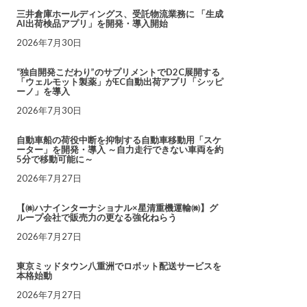
三井倉庫ホールディングス、受託物流業務に 「生成
AI出荷検品アプリ」を開発・導入開始
2026年7月30日
“独自開発こだわり”のサプリメントでD2C展開する
「ウェルモット製薬」がEC自動出荷アプリ「シッピ
ーノ」を導入
2026年7月30日
自動車船の荷役中断を抑制する自動車移動用「スケ
ーター」を開発・導入 ～自力走行できない車両を約
5分で移動可能に～
2026年7月27日
【㈱ハナインターナショナル×星清重機運輸㈱】グ
ループ会社で販売力の更なる強化ねらう
2026年7月27日
東京ミッドタウン八重洲でロボット配送サービスを
本格始動
2026年7月27日