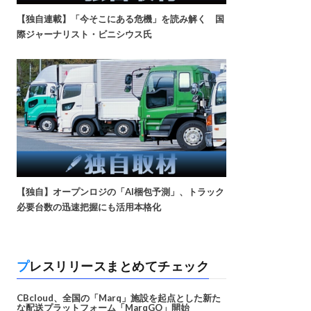
【独自連載】「今そこにある危機」を読み解く 国
際ジャーナリスト・ビニシウス氏
【独自】オープンロジの「AI梱包予測」、トラック
必要台数の迅速把握にも活用本格化
プレスリリースまとめてチェック
CBcloud、全国の「Marq」施設を起点とした新た
な配送プラットフォーム「MarqGO」開始