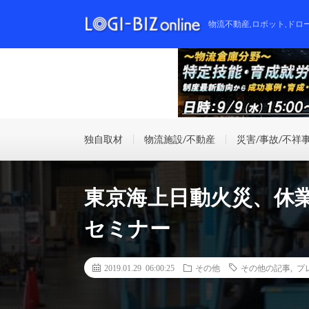
物流不動産,ロボット,ドロ
独自取材
物流施設/不動産
災害/事故/不祥
東京海上日動火災、休
セミナー
2019.01.29 06:00:25
その他
その他の記事
,
プ