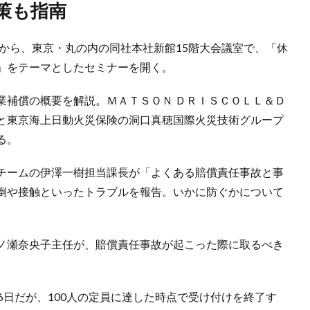
策も指南
から、東京・丸の内の同社本社新館15階大会議室で、「休
」をテーマとしたセミナーを開く。
補償の概要を解説。ＭＡＴＳＯＮ ＤＲＩＳＣＯＬＬ＆Ｄ
と東京海上日動火災保険の洞口真穂国際火災技術グループ
る。
チームの伊澤一樹担当課長が「よくある賠償責任事故と事
倒や接触といったトラブルを報告。いかに防ぐかについて
ノ瀬奈央子主任が、賠償責任事故が起こった際に取るべき
日だが、100人の定員に達した時点で受け付けを終了す