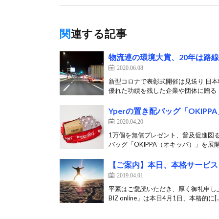
関連する記事
物流連の環境大賞、20年は路
2020.06.08
新型コロナで表彰式開催は見送り 日
優れた功績を残した企業や団体に贈る「第
Yperの置き配バッグ「OKIP
2020.04.20
1万個を無償プレゼント、普及促進図
バッグ「OKIPPA（オキッパ）」を展開
【ご案内】本日、本格サービス
2019.04.01
平素はご愛読いただき、厚く御礼申し上
BIZ online」は本日4月1日、本格的に[…