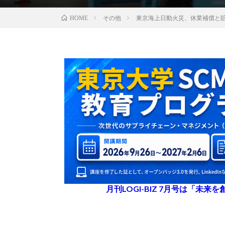
その他
東京海上日動火災、休業補償と
HOME
月刊LOGI-BIZ 7月号は「未