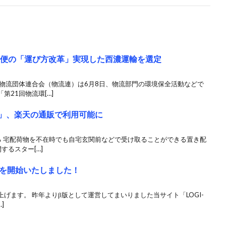
線便の「運び方改革」実現した西濃運輸を選定
本物流団体連合会（物流連）は6月8日、物流部門の環境保全活動などで
21回物流環[…]
PA」、楽天の通販で利用可能に
る 宅配荷物を不在時でも自宅玄関前などで受け取ることができる置き配
するスター[…]
を開始いたしました！
げます。 昨年よりβ版として運営してまいりました当サイト「LOGI-
]