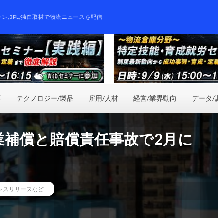
ーン,3PL,独自取材で物流ニュースを配信
事
テクノロジー/製品
雇用/人材
経営/業界動向
データ/
業補償と賠償責任事故で2月に
レスリリースなど