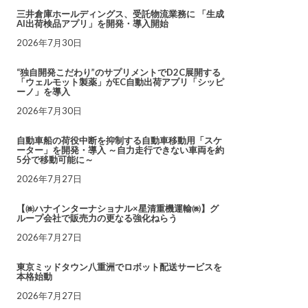
三井倉庫ホールディングス、受託物流業務に 「生成
AI出荷検品アプリ」を開発・導入開始
2026年7月30日
“独自開発こだわり”のサプリメントでD2C展開する
「ウェルモット製薬」がEC自動出荷アプリ「シッピ
ーノ」を導入
2026年7月30日
自動車船の荷役中断を抑制する自動車移動用「スケ
ーター」を開発・導入 ～自力走行できない車両を約
5分で移動可能に～
2026年7月27日
【㈱ハナインターナショナル×星清重機運輸㈱】グ
ループ会社で販売力の更なる強化ねらう
2026年7月27日
東京ミッドタウン八重洲でロボット配送サービスを
本格始動
2026年7月27日