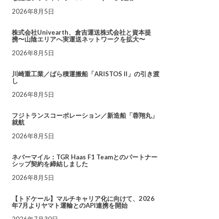
2026年8月5日
株式会社Univearth、倉吉運送株式会社と資本提
携〜山陰エリアへ実運送ネットワークを拡大〜
2026年8月5日
川崎重工業／ばら積運搬船「ARISTOS II」の引き渡
し
2026年8月5日
フジトランスコーポレーション／新造船「蓉翔丸」
就航
2026年8月5日
ネバーマイル：TGR Haas F1 Teamとのパートナー
シップ契約を締結しました
2026年8月5日
【トドケール】マルチキャリア化に向けて、2026
年7月よりヤマト運輸とのAPI連携を開始
2026年7月30日