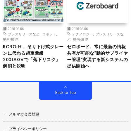
2026.08.06
2026.08.06
プレスリリースなど
,
ロボット
,
テクノロジー
,
プレスリリースな
動向/展望
ど
,
動向/展望
ROBO-HI、吊り下げ式クレー
ゼロボード、常に最新の情報
ンに代わる超重量級
共有が可能な“動的サプライヤ
200tAGVで「落下リスク」
ー管理”実現する新システムの
解消と説明
提供開始へ
Back to Top
メルマガ会員登録
プライバシーポリシー