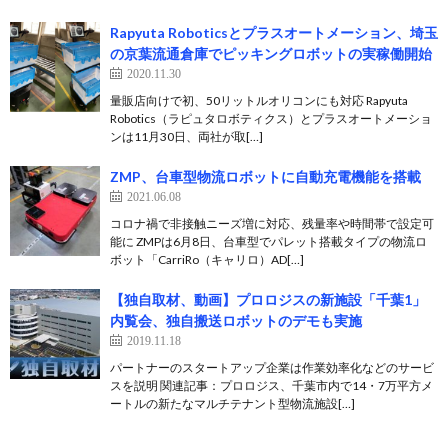
Rapyuta Roboticsとプラスオートメーション、埼玉
の京葉流通倉庫でピッキングロボットの実稼働開始
2020.11.30
量販店向けで初、50リットルオリコンにも対応 Rapyuta
Robotics（ラピュタロボティクス）とプラスオートメーショ
ンは11月30日、両社が取[…]
ZMP、台車型物流ロボットに自動充電機能を搭載
2021.06.08
コロナ禍で非接触ニーズ増に対応、残量率や時間帯で設定可
能に ZMPは6月8日、台車型でパレット搭載タイプの物流ロ
ボット「CarriRo（キャリロ）AD[…]
【独自取材、動画】プロロジスの新施設「千葉1」
内覧会、独自搬送ロボットのデモも実施
2019.11.18
パートナーのスタートアップ企業は作業効率化などのサービ
スを説明 関連記事：プロロジス、千葉市内で14・7万平方メ
ートルの新たなマルチテナント型物流施設[…]