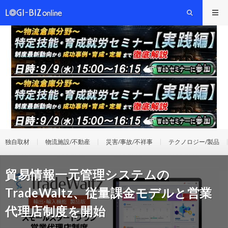
独自取材
物流施設/不動産
災害/事故/不祥事
テクノロジー/製品
貿易情報一元管理システムの
TradeWaltz、従量課金モデルと営業
代理店制度を開始