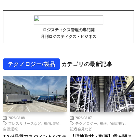
ロジスティクス管理の専門誌
月刊ロジスティクス・ビジネス
テクノロジー/製品
カテゴリの最新記事
2026.08.08
2026.08.07
プレスリリースなど
,
動向/展望
,
テクノロジー
,
動画
,
物流施設
,
自動運転
記者会見など
T2が品質マネジメントシステ
【現地取材・動画】霞ヶ関キ