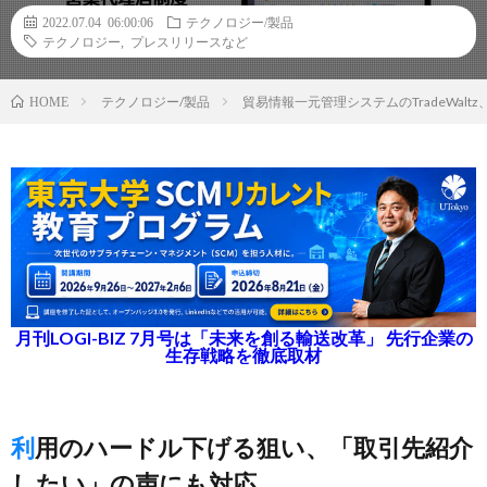
2022.07.04 06:00:06
テクノロジー/製品
テクノロジー
,
プレスリリースなど
テクノロジー/製品
貿易情報一元管理システムのTradeWal
HOME
月刊LOGI-BIZ 7月号は「未来を創る輸送改革」 先行企業の
生存戦略を徹底取材
利用のハードル下げる狙い、「取引先紹介
したい」の声にも対応