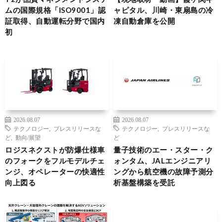
ムの国際規格「ISO9001」認
ャピタル、川崎・東扇島の冷
証取得、自動運転分野で国内
凍自動倉庫を公開
初
2026.08.07
2026.08.07
テクノロジー
,
プレスリリースな
テクノロジー
,
プレスリリースな
ど
,
動向/展望
ど
ロジスネクストが防爆仕様車
量子技術のエー・スター・ク
のフォークをフルモデルチェ
ォンタム、JALエンジニアリ
ンジ、オペレーターの快適性
ングから航空機の故障予測分
向上図る
析基盤構築を受託