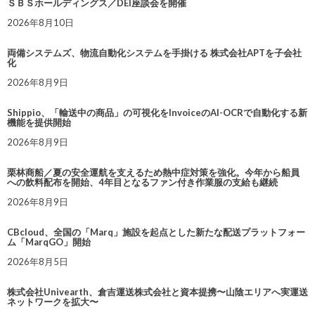
ＳＢＳホールディングス／DEI座談会を開催
2026年8月10日
両備システムズ、物流自動化システムを手掛ける 株式会社APTを子会社
化
2026年8月9日
Shippio、「輸送中の商品」の可視化をInvoiceのAI-OCRで自動化する新
機能を提供開始
2026年8月9日
栗林商船／夏の安全運航を支えるため熱中症対策を強化。今年から船員
への飲料配布を開始、4年目となるファン付き作業服の支給も継続
2026年8月9日
CBcloud、全国の「Marq」施設を起点とした新たな配送プラットフォー
ム「MarqGO」開始
2026年8月5日
株式会社Univearth、倉吉運送株式会社と資本提携〜山陰エリアへ実運送
ネットワークを拡大〜