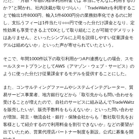
ただ、「月額・年額の標準利用料金では”本当にそんなに利用するの
か？”と聞かれ、社内決裁が取りづらい」「TradeWaltzを利用するこ
とで輸出1件8000円、輸入1件6000円分の業務効率化できるのに対
し、支払うフィーは1件当たり○○○円で使った分だけ課金となり、定
性効果も享受できる上でDXとして取り組むことが可能でデメリット
はありません、といったシンプルに上司を説得しやすい従量課金モ
デルは組めないか」といった声が寄せられていたという。
そこで、年間1000件以下の取引利用かつAPI連携なしの場合、スモ
ールスタートプランとしてAWS（アマゾン・ウェブ・サービス）の
ように使った分だけ従量課金するモデルを提供することにした。
また、コンサルティングファームやシステムインテグレーター、貿
易サービス事業者、地方銀行などから「取引先からも問い合わせを
受けることが増えたので、自社のサービスに組み込んでTradeWaltz
を販売したいが、販売手数料をもらえないか」といった問い合わせ
が増加。荷主・物流会社・銀行・保険会社からも「数社取引先をお
客様として紹介するので利用料金を割引できないか」などの要望が
出ていたため、営業代理店パートナー制度を新設。公式に募集を開