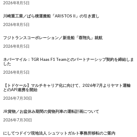
2026年8月5日
川崎重工業／ばら積運搬船「ARISTOS II」の引き渡し
2026年8月5日
フジトランスコーポレーション／新造船「蓉翔丸」就航
2026年8月5日
ネバーマイル：TGR Haas F1 Teamとのパートナーシップ契約を締結しま
した
2026年8月5日
【トドケール】マルチキャリア化に向けて、2026年7月よりヤマト運輸
とのAPI連携を開始
2026年7月30日
JR貨物／お盆休み期間の貨物列車の運転計画について
2026年7月30日
にしてつドイツ現地法人 シュツットガルト事務所移転のご案内