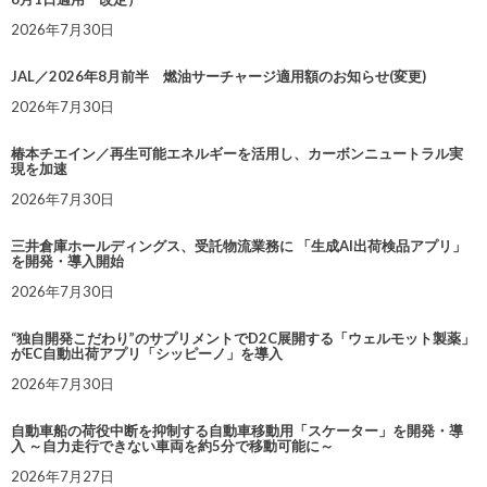
2026年7月30日
JAL／2026年8月前半 燃油サーチャージ適用額のお知らせ(変更)
2026年7月30日
椿本チエイン／再生可能エネルギーを活用し、カーボンニュートラル実
現を加速
2026年7月30日
三井倉庫ホールディングス、受託物流業務に 「生成AI出荷検品アプリ」
を開発・導入開始
2026年7月30日
“独自開発こだわり”のサプリメントでD2C展開する「ウェルモット製薬」
がEC自動出荷アプリ「シッピーノ」を導入
2026年7月30日
自動車船の荷役中断を抑制する自動車移動用「スケーター」を開発・導
入 ～自力走行できない車両を約5分で移動可能に～
2026年7月27日