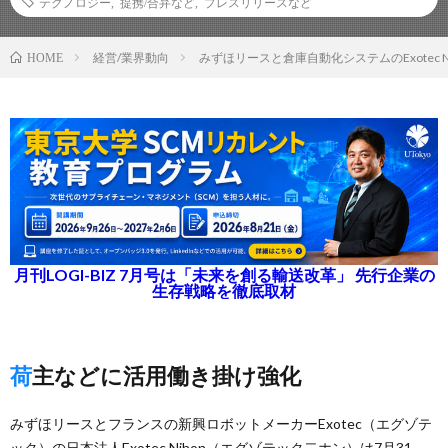
テクノロジー
,
提携/合弁など
,
プレスリリースなど
経営/業界動向
みずほリースと倉庫自動化システムのExotec 
HOME
月刊LOGI-BIZ 7月号は「未来を創る輸送改革」 先行企業の
生存戦略を徹底取材
荷主などに活用働き掛け強化
みずほリースとフランスの新興ロボットメーカーExotec（エグゾテ
ック）の日本法人Exotec Nihon（エグゾテック二ホン）は7月31