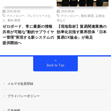
2026.08.06
2026.08.06
テクノロジー
,
プレスリリースな
テクノロジー
,
動向/展望
,
記者会
ど
,
動向/展望
見など
ゼロボード、常に最新の情報
【現地取材】貿易関連業務の
共有が可能な“動的サプライヤ
効率化目指す業界団体「日本
ー管理”実現する新システムの
貿易DX協会」が発足
提供開始へ
Back to Top
メルマガ会員登録
プライバシーポリシー
広告掲載