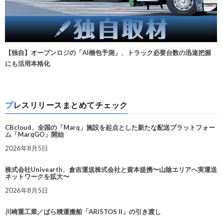
【独自】オープンロジの「AI梱包予測」、トラック必要台数の迅速把握
にも活用本格化
プレスリリースまとめてチェック
CBcloud、全国の「Marq」施設を起点とした新たな配送プラットフォー
ム「MarqGO」開始
2026年8月5日
株式会社Univearth、倉吉運送株式会社と資本提携〜山陰エリアへ実運送
ネットワークを拡大〜
2026年8月5日
川崎重工業／ばら積運搬船「ARISTOS II」の引き渡し