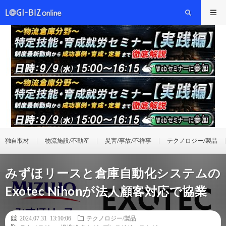
独自取材
物流施設/不動産
災害/事故/不祥事
テクノロジー/製品
みずほリースと倉庫自動化システムの
Exotec Nihonが法人顧客対応で協業
2024.07.31 13:10:06
テクノロジー/製品