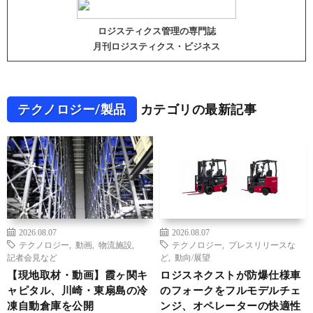
ロジスティクス管理の専門誌
月刊ロジスティクス・ビジネス
テクノロジー/製品
カテゴリの最新記事
2026.08.07
2026.08.07
テクノロジー
,
動画
,
物流施設
,
テクノロジー
,
プレスリリースな
記者会見など
ど
,
動向/展望
【現地取材・動画】霞ヶ関キ
ロジスネクストが防爆仕様車
ャピタル、川崎・東扇島の冷
のフォークをフルモデルチェ
凍自動倉庫を公開
ンジ、オペレーターの快適性