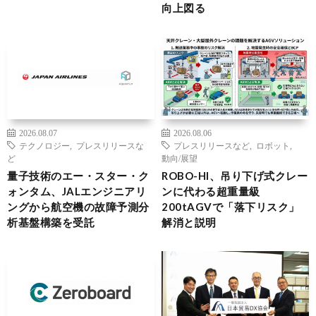
向上図る
2026.08.07
2026.08.06
テクノロジー
,
プレスリリースな
プレスリリースなど
,
ロボット
,
ど
動向/展望
量子技術のエー・スター・ク
ROBO-HI、吊り下げ式クレー
ォンタム、JALエンジニアリ
ンに代わる超重量級
ングから航空機の故障予測分
200tAGVで「落下リスク」
析基盤構築を受託
解消と説明