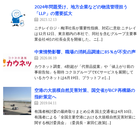
2024年問題受け、地方企業などの物流管理担う
「LLP」の需要拡大
2023.12.13
ニチレイロジ・梅澤社長が重要性指摘、対応に意欲 ニチレイ
は12月12日、東京都内の本社で、同社を含むグループ主要事
業会社4社の社長会見を開催した。 ニ[…]
中東情勢影響、職場の消耗品調達に85％が不安の声
2026.06.19
カウネット調査、6割超が「代替品提案」や「値上がり前の
事前告知」を期待 コクヨグループでECサービスを展開して
いるカウネットは6月19日、プラットフォ[…]
空港の大規模自然災害対策、国交省がBCP再構築の
指針策定へ
2019.04.11
有識者検討委の最終取りまとめ公表 国土交通省は4月10日、
有識者による「全国主要空港における大規模自然災害対策に
関する検討委員会」（委員長・家田仁政策[…]