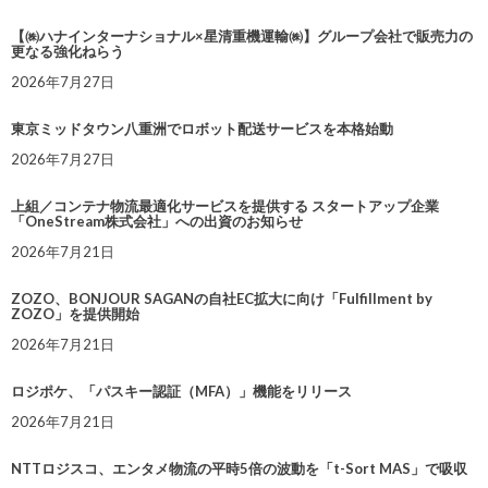
【㈱ハナインターナショナル×星清重機運輸㈱】グループ会社で販売力の
更なる強化ねらう
2026年7月27日
東京ミッドタウン八重洲でロボット配送サービスを本格始動
2026年7月27日
上組／コンテナ物流最適化サービスを提供する スタートアップ企業
「OneStream株式会社」への出資のお知らせ
2026年7月21日
ZOZO、BONJOUR SAGANの自社EC拡大に向け「Fulfillment by
ZOZO」を提供開始
2026年7月21日
ロジポケ、「パスキー認証（MFA）」機能をリリース
2026年7月21日
NTTロジスコ、エンタメ物流の平時5倍の波動を「t-Sort MAS」で吸収