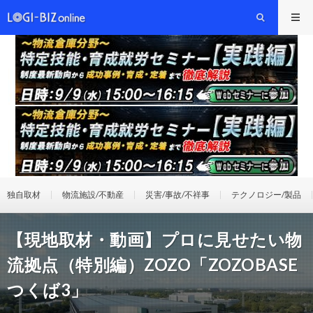
独自取材
物流施設/不動産
災害/事故/不祥事
テクノロジー/製品
【現地取材・動画】プロに見せたい物
流拠点（特別編）ZOZO「ZOZOBASE
つくば3」