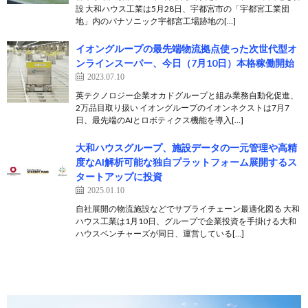
設 大和ハウス工業は5月28日、宇都宮市の「宇都宮工業団
地」内のパナソニック宇都宮工場跡地の[…]
イオングループの最先端物流拠点使った次世代型オ
ンラインスーパー、今日（7月10日）本格稼働開始
2023.07.10
英テクノロジー企業オカドグループと組み業務自動化促進、
2万品目取り扱い イオングループのイオンネクストは7月7
日、最先端のAIとロボティクス機能を導入[…]
大和ハウスグループ、施設データの一元管理や高精
度なAI解析可能な独自プラットフォーム展開するス
タートアップに投資
2025.01.10
自社展開の物流施設などでサプライチェーン最適化図る 大和
ハウス工業は1月10日、グループで企業投資を手掛ける大和
ハウスベンチャーズが同日、運営している[…]