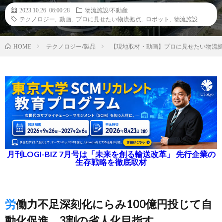
2023.10.26 06:00:28
物流施設/不動産
テクノロジー
,
動画
,
プロに見せたい物流拠点
,
ロボット
,
物流施設
テクノロジー/製品
【現地取材・動画】プロに見せたい物流拠点
HOME
月刊LOGI-BIZ 7月号は「未来を創る輸送改革」 先行企業の
生存戦略を徹底取材
労働力不足深刻化にらみ100億円投じて自
動化促進、3割の省人化目指す