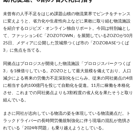
未曾有の人手不足をはじめ課題山積の物流業界でピンチをチャンス
に変えようと、省力化や生産性向上などに果敢に取り組む物流施設
を紹介するロジビズ・オンライン独自リポート。今回は特別編とし
て、ファッションEC「ZOZOTOWN」を展開しているZOZOが10月
25日、メディアに公開した茨城県つくば市の「ZOZOBASEつくば
3」に焦点を当てる。
同拠点はプロロジスが開発した物流施設「プロロジスパークつくば
3」を1棟借りしている。ZOZOとして最大規模を備えており、人口
減少による将来の労働力不足深刻化をにらみ、従来の同社拠点の4倍
に相当する約100億円を投じて自動化を促進。11月に稼働を本格化
させ、これまでの同社拠点よりも3割程度の省人化を果たそうと取り
組んでいる。
まさに同社が志向している物流の姿を体現している物流拠点だ。ト
ラックドライバーの長時間労働規制強化に伴う現場の混乱が危惧さ
れている「2024年問題」も乗り越えようとしている。