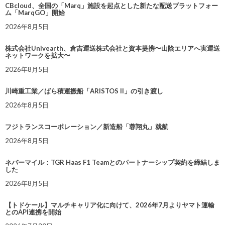
CBcloud、全国の「Marq」施設を起点とした新たな配送プラットフォー
ム「MarqGO」開始
2026年8月5日
株式会社Univearth、倉吉運送株式会社と資本提携〜山陰エリアへ実運送
ネットワークを拡大〜
2026年8月5日
川崎重工業／ばら積運搬船「ARISTOS II」の引き渡し
2026年8月5日
フジトランスコーポレーション／新造船「蓉翔丸」就航
2026年8月5日
ネバーマイル：TGR Haas F1 Teamとのパートナーシップ契約を締結しま
した
2026年8月5日
【トドケール】マルチキャリア化に向けて、2026年7月よりヤマト運輸
とのAPI連携を開始