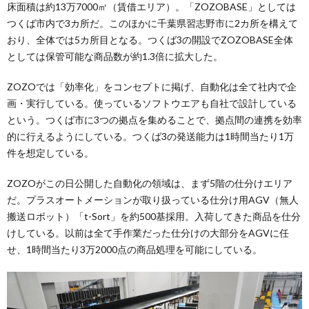
床面積は約13万7000㎡（賃借エリア）。「ZOZOBASE」としては
つくば市内で3カ所だ。このほかに千葉県習志野市に2カ所を構えて
おり、全体では5カ所目となる。つくば3の開設でZOZOBASE全体
としては保管可能な商品数が約1.3倍に拡大した。
ZOZOでは「効率化」をコンセプトに掲げ、自動化は全て社内で企
画・実行している。使っているソフトウエアも自社で設計している
という。つくば市に3つの拠点を集めることで、拠点間の連携を効率
的に行えるようにしている。つくば3の発送能力は1時間当たり1万
件を想定している。
ZOZOがこの日公開した自動化の領域は、まず5階の仕分けエリア
だ。プラスオートメーションが取り扱っている仕分け用AGV（無人
搬送ロボット）「t-Sort」を約500基採用。入荷してきた商品を仕分
けしている。以前は全て手作業だった仕分けの大部分をAGVに任
せ、1時間当たり3万2000点の商品処理を可能にしている。