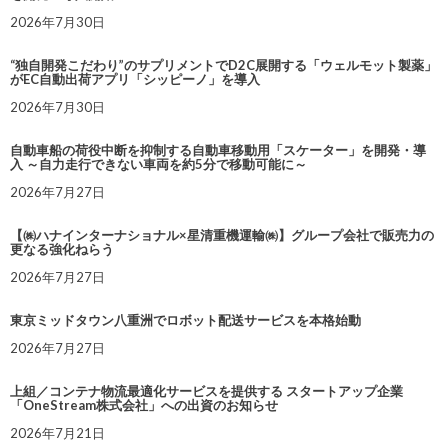
2026年7月30日
“独自開発こだわり”のサプリメントでD2C展開する「ウェルモット製薬」
がEC自動出荷アプリ「シッピーノ」を導入
2026年7月30日
自動車船の荷役中断を抑制する自動車移動用「スケーター」を開発・導
入 ～自力走行できない車両を約5分で移動可能に～
2026年7月27日
【㈱ハナインターナショナル×星清重機運輸㈱】グループ会社で販売力の
更なる強化ねらう
2026年7月27日
東京ミッドタウン八重洲でロボット配送サービスを本格始動
2026年7月27日
上組／コンテナ物流最適化サービスを提供する スタートアップ企業
「OneStream株式会社」への出資のお知らせ
2026年7月21日