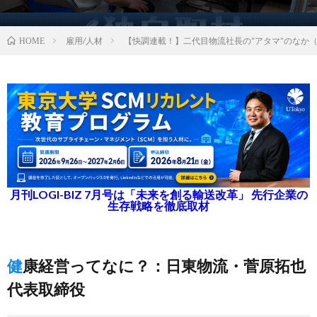
雇用/人材
【快調連載！】二代目物流社長の“アタマ”のなか（
HOME
月刊LOGI-BIZ 7月号は「未来を創る輸送改革」 先行企業の
生存戦略を徹底取材
健康経営ってなに？：日東物流・菅原拓也
代表取締役