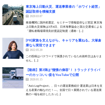
東京海上日動火災、運送事業者の「ホワイト経営」
認証取得を積極支援
2020.03.07
推進機関に国内初選定、セミナーで情報提供など想定 東京海
上日動火災保険は3月6日、日本海事協会と国土交通省による
「運転者職場環境良好度認定制度（通称・[…]
[PR]家族を支えながら、キャリアを重ねる。大塚倉
庫なら実現できます
2022.05.20
この投稿はパスワードで保護されているため抜粋文はありま
せん。[…]
【動画】第3弾は“憧憬の偉容”！ トラックドライバ
ーのカッコいい姿をYouTubeで公開
2020.01.15
「Axis Log Project」、日々の運送業務紹介 運送業は日本を支
える産業の軸なのだ！―。全国で日々展開されている運送業
務の一端を紹介したカッ[…]