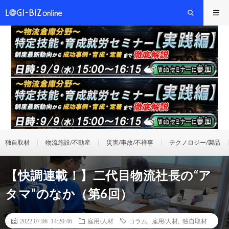
独自取材
物流施設/不動産
災害/事故/不祥事
テクノロジー/製品
【快調連載！】二代目物流社長の“ア
タマ”のなか（第6回）
2022.07.06 14:20:46
雇用/人材
コラム
,
雇用/人材
,
独自取材