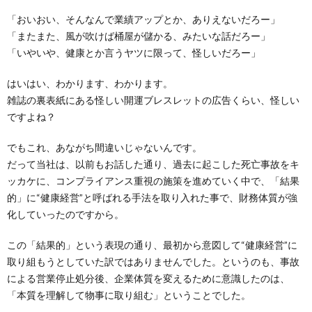
「おいおい、そんなんで業績アップとか、ありえないだろー」
「またまた、風が吹けば桶屋が儲かる、みたいな話だろー」
「いやいや、健康とか言うヤツに限って、怪しいだろー」
はいはい、わかります、わかります。
雑誌の裏表紙にある怪しい開運ブレスレットの広告くらい、怪しい
ですよね？
でもこれ、あながち間違いじゃないんです。
だって当社は、以前もお話した通り、過去に起こした死亡事故をキ
ッカケに、コンプライアンス重視の施策を進めていく中で、「結果
的」に“健康経営”と呼ばれる手法を取り入れた事で、財務体質が強
化していったのですから。
この「結果的」という表現の通り、最初から意図して“健康経営”に
取り組もうとしていた訳ではありませんでした。というのも、事故
による営業停止処分後、企業体質を変えるために意識したのは、
「本質を理解して物事に取り組む」ということでした。