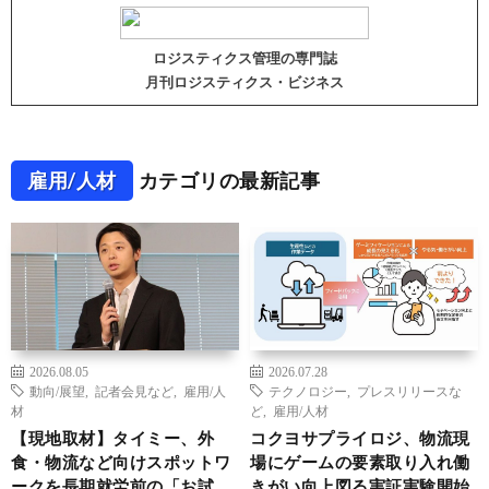
ロジスティクス管理の専門誌
月刊ロジスティクス・ビジネス
雇用/人材
カテゴリの最新記事
2026.08.05
2026.07.28
動向/展望
,
記者会見など
,
雇用/人
テクノロジー
,
プレスリリースな
材
ど
,
雇用/人材
【現地取材】タイミー、外
コクヨサプライロジ、物流現
食・物流など向けスポットワ
場にゲームの要素取り入れ働
ークを長期就労前の「お試
きがい向上図る実証実験開始