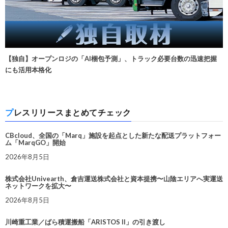
【独自】オープンロジの「AI梱包予測」、トラック必要台数の迅速把握
にも活用本格化
プレスリリースまとめてチェック
CBcloud、全国の「Marq」施設を起点とした新たな配送プラットフォー
ム「MarqGO」開始
2026年8月5日
株式会社Univearth、倉吉運送株式会社と資本提携〜山陰エリアへ実運送
ネットワークを拡大〜
2026年8月5日
川崎重工業／ばら積運搬船「ARISTOS II」の引き渡し