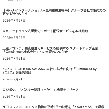
【㈱ハナインターナショナル×星清重機運輸㈱】グループ会社で販売力の
更なる強化ねらう
2026年7月27日
東京ミッドタウン八重洲でロボット配送サービスを本格始動
2026年7月27日
上組／コンテナ物流最適化サービスを提供する スタートアップ企業
「OneStream株式会社」への出資のお知らせ
2026年7月21日
ZOZO、BONJOUR SAGANの自社EC拡大に向け「Fulfillment by
ZOZO」を提供開始
2026年7月21日
ロジポケ、「パスキー認証（MFA）」機能をリリース
2026年7月21日
NTTロジスコ、エンタメ物流の平時5倍の波動を「t-Sort MAS」で吸収