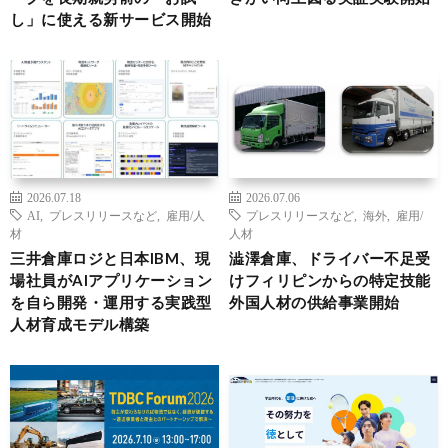
し」に使える新サービス開始
2026.07.18
2026.07.06
AI
,
プレスリリースなど
,
雇用/人
プレスリリースなど
,
海外
,
雇用/
材
人材
三井倉庫ロジと日本IBM、現
澁澤倉庫、ドライバー不足受
場社員がAIアプリケーション
けフィリピンからの特定技能
を自ら開発・運用する実践型
外国人材の供給事業開始
人材育成モデル構築