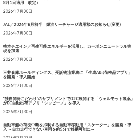
8月1日適用 改定）
2026年7月30日
JAL／2026年8月前半 燃油サーチャージ適用額のお知らせ(変更)
2026年7月30日
椿本チエイン／再生可能エネルギーを活用し、カーボンニュートラル実
現を加速
2026年7月30日
三井倉庫ホールディングス、受託物流業務に 「生成AI出荷検品アプリ」
を開発・導入開始
2026年7月30日
“独自開発こだわり”のサプリメントでD2C展開する「ウェルモット製薬」
がEC自動出荷アプリ「シッピーノ」を導入
2026年7月30日
自動車船の荷役中断を抑制する自動車移動用「スケーター」を開発・導
入 ～自力走行できない車両を約5分で移動可能に～
2026年7月27日