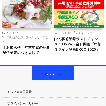
2025.12.25
2025.10.06
タイアップ2
その他の記事
,
プレスリリースな
[PR]事前登録ラストチャン
ど
ス！10/24（金）開催「中部
【お知らせ】年末年始の記事
ミライノ物流EXCO 2025」
配信予定につきまして
Back to Top
メルマガ会員登録
プライバシーポリシー