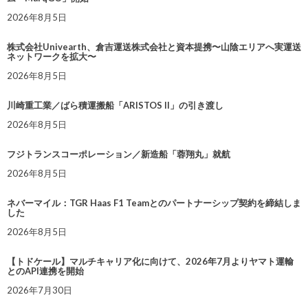
2026年8月5日
株式会社Univearth、倉吉運送株式会社と資本提携〜山陰エリアへ実運送
ネットワークを拡大〜
2026年8月5日
川崎重工業／ばら積運搬船「ARISTOS II」の引き渡し
2026年8月5日
フジトランスコーポレーション／新造船「蓉翔丸」就航
2026年8月5日
ネバーマイル：TGR Haas F1 Teamとのパートナーシップ契約を締結しま
した
2026年8月5日
【トドケール】マルチキャリア化に向けて、2026年7月よりヤマト運輸
とのAPI連携を開始
2026年7月30日