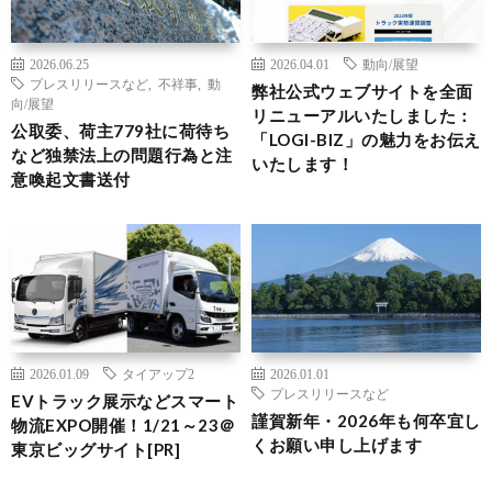
2026.06.25
2026.04.01
動向/展望
プレスリリースなど
,
不祥事
,
動
弊社公式ウェブサイトを全面
向/展望
リニューアルいたしました：
公取委、荷主779社に荷待ち
「LOGI-BIZ」の魅力をお伝え
など独禁法上の問題行為と注
いたします！
意喚起文書送付
2026.01.09
タイアップ2
2026.01.01
プレスリリースなど
EVトラック展示などスマート
謹賀新年・2026年も何卒宜し
物流EXPO開催！1/21～23＠
くお願い申し上げます
東京ビッグサイト[PR]