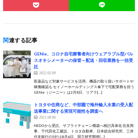
関連する記事
GENie、コロナ自宅療養者向けウェアラブル型パル
スオキシメーターの保管～配送・回収業務を一括受
託
2022.02.09
医薬品など対象サービスを活用、機器の取り扱いサポートや
稼働確認も セイノーホールディングス傘下で宅配業務を担う
GENie（ジーニー）は2月8日、リアラ[…]
トヨタや住商など、中部圏で海外輸入水素の受入配
送事業に関する実現可能性を調査へ
2021.08.06
NEDOから受託、サプライチェーン構築へ検討具体化 住友商
事、千代田化工建設、トヨタ自動車、日本総合研究所、三井
住友銀行の5社は8月6日、国立研究開発[…]