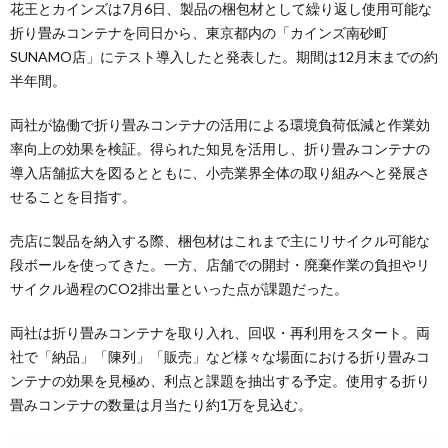
花王とカインズは7月6日、製品の梱包材として繰り返し使用可能な
折り畳みコンテナを同日から、東京都内の「カインズ南砂町
SUNAMO店」にテスト導入したと発表した。期間は12月末までの約
半年間。
両社が協働で折り畳みコンテナの活用による環境負荷低減と作業効
率向上の効果を検証。得られた知見を活用し、折り畳みコンテナの
導入店舗拡大を図るとともに、小売業界全体の取り組みへと発展さ
せることを目指す。
売店に製品を納入する際、梱包材はこれまで主にリサイクル可能な
段ボールを使ってきた。一方、店舗での開封・廃棄作業の負担やリ
サイクル過程のCO2排出量といった点が課題だった。
両社は折り畳みコンテナを取り入れ、回収・再利用をスタート。両
社で「納品」「陳列」「販売」など様々な場面における折り畳みコ
ンテナの効果を見極め、利点と課題を抽出する予定。使用する折り
畳みコンテナの数量は月当たり約1万を見込む。