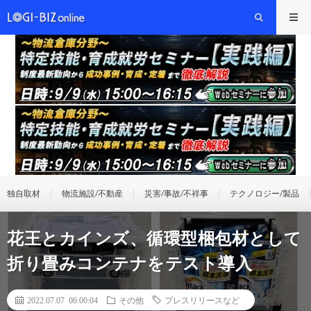
独自取材
物流施設/不動産
災害/事故/不祥事
テクノロジー/製品
花王とカインズ、循環型梱包材として
折り畳みコンテナをテスト導入
2022.07.07 06:00:04
その他
プレスリリースなど