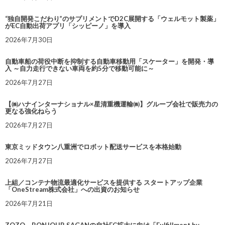
“独自開発こだわり”のサプリメントでD2C展開する「ウェルモット製薬」
がEC自動出荷アプリ「シッピーノ」を導入
2026年7月30日
自動車船の荷役中断を抑制する自動車移動用「スケーター」を開発・導
入 ～自力走行できない車両を約5分で移動可能に～
2026年7月27日
【㈱ハナインターナショナル×星清重機運輸㈱】グループ会社で販売力の
更なる強化ねらう
2026年7月27日
東京ミッドタウン八重洲でロボット配送サービスを本格始動
2026年7月27日
上組／コンテナ物流最適化サービスを提供する スタートアップ企業
「OneStream株式会社」への出資のお知らせ
2026年7月21日