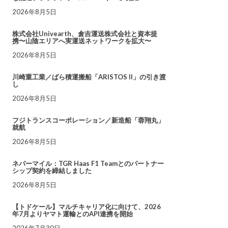
2026年8月5日
株式会社Univearth、倉吉運送株式会社と資本提
携〜山陰エリアへ実運送ネットワークを拡大〜
2026年8月5日
川崎重工業／ばら積運搬船「ARISTOS II」の引き渡
し
2026年8月5日
フジトランスコーポレーション／新造船「蓉翔丸」
就航
2026年8月5日
ネバーマイル：TGR Haas F1 Teamとのパートナー
シップ契約を締結しました
2026年8月5日
【トドケール】マルチキャリア化に向けて、2026
年7月よりヤマト運輸とのAPI連携を開始
2026年7月30日