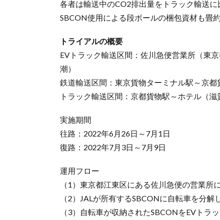
各者は輸送中のCO2排出量をトラック輸送に比
SBCON使用による段ボールの梱包資材も畳約
トライアルの概要
EVトラック輸送区間：佐川急便営業所（東
潮）
鉄道輸送区間：東京貨物ターミナル駅～京都
トラック輸送区間：京都貨物駅～ホテル（滋
実施期間
往路：2022年6月26日～7月1日
復路：2022年7月3日～7月9日
運用フロー
（1）東京都江東区にある佐川急便の営業所
（2）JALが所有するSBCONに自転車を分解
（3）自転車が収納されたSBCONをEVトラ