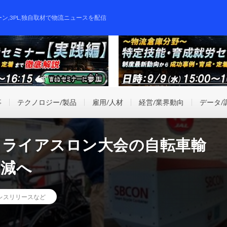
ーン,3PL,独自取材で物流ニュースを配信
事
テクノロジー/製品
雇用/人材
経営/業界動向
データ/
がトライアスロン大会の自転車輸
削減へ
レスリリースなど