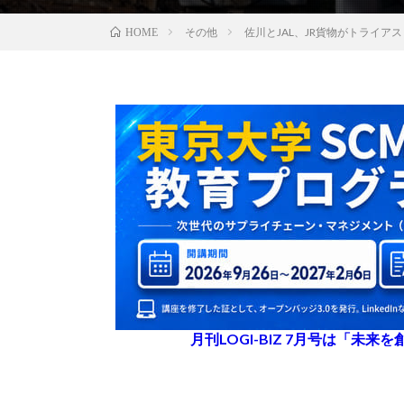
その他
佐川とJAL、JR貨物がトライア
HOME
月刊LOGI-BIZ 7月号は「未