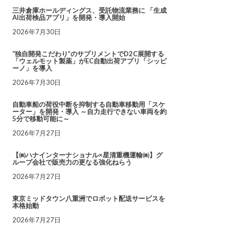
三井倉庫ホールディングス、受託物流業務に 「生成
AI出荷検品アプリ」を開発・導入開始
2026年7月30日
“独自開発こだわり”のサプリメントでD2C展開する
「ウェルモット製薬」がEC自動出荷アプリ「シッピ
ーノ」を導入
2026年7月30日
自動車船の荷役中断を抑制する自動車移動用「スケ
ーター」を開発・導入 ～自力走行できない車両を約
5分で移動可能に～
2026年7月27日
【㈱ハナインターナショナル×星清重機運輸㈱】グ
ループ会社で販売力の更なる強化ねらう
2026年7月27日
東京ミッドタウン八重洲でロボット配送サービスを
本格始動
2026年7月27日