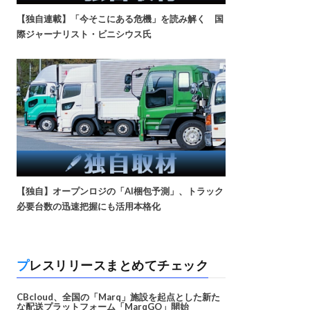
【独自連載】「今そこにある危機」を読み解く 国
際ジャーナリスト・ビニシウス氏
【独自】オープンロジの「AI梱包予測」、トラック
必要台数の迅速把握にも活用本格化
プレスリリースまとめてチェック
CBcloud、全国の「Marq」施設を起点とした新た
な配送プラットフォーム「MarqGO」開始