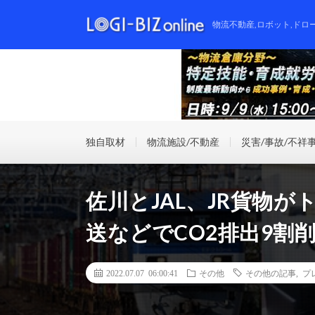
物流不動産,ロボット,ドロ
独自取材
物流施設/不動産
災害/事故/不祥
佐川とJAL、JR貨物
送などでCO2排出9割
2022.07.07 06:00:41
その他
その他の記事
,
プ