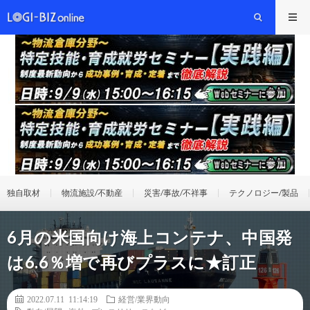
独自取材
物流施設/不動産
災害/事故/不祥事
テクノロジー/製品
6月の米国向け海上コンテナ、中国発
は6.6％増で再びプラスに★訂正
2022.07.11 11:14:19
経営/業界動向