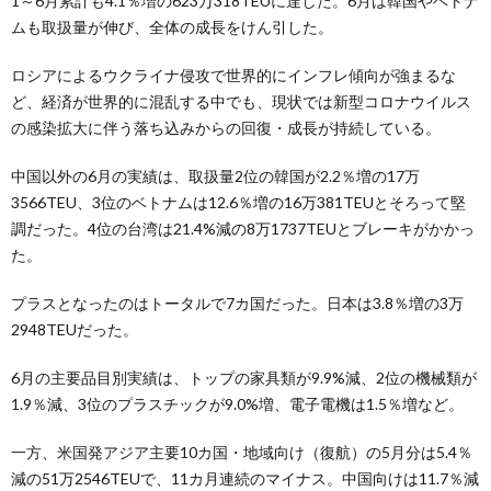
1～6月累計も4.1％増の623万318TEUに達した。6月は韓国やベトナ
ムも取扱量が伸び、全体の成長をけん引した。
ロシアによるウクライナ侵攻で世界的にインフレ傾向が強まるな
ど、経済が世界的に混乱する中でも、現状では新型コロナウイルス
の感染拡大に伴う落ち込みからの回復・成長が持続している。
中国以外の6月の実績は、取扱量2位の韓国が2.2％増の17万
3566TEU、3位のベトナムは12.6％増の16万381TEUとそろって堅
調だった。4位の台湾は21.4%減の8万1737TEUとブレーキがかかっ
た。
プラスとなったのはトータルで7カ国だった。日本は3.8％増の3万
2948TEUだった。
6月の主要品目別実績は、トップの家具類が9.9%減、2位の機械類が
1.9％減、3位のプラスチックが9.0%増、電子電機は1.5％増など。
一方、米国発アジア主要10カ国・地域向け（復航）の5月分は5.4％
減の51万2546TEUで、11カ月連続のマイナス。中国向けは11.7％減