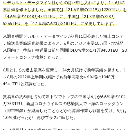
※デカルト・データマイン社からの訂正申し入れにより、1～6月の
累計値を修正しました。全体では「21.6％増の1219万1220TEU」を
「4.6％増の1048万4541TEU」に、中国は「21.8％増の728万
5265TEU」を「4.1％増の623万318TEU」に変更しています。
米調査機関デカルト・データマインが7月11日公表した海上コンテ
ナ輸送量実績調査結果によると、6月のアジア主要10カ国・地域発
米国向け（往航）輸送量は前年同期比4.0％増の171万8483TEU（20
フィートコンテナ換算）だった。
6月としての過去最高を更新し、24カ月続けて前年実績を超えた。1
～6月の2022年上半期の累計でも前年同期比4.6％増の1048万
4541TEUと好調だった。
貿易量の約6割を占めて断トツでトップの中国は6月が6.6％増の102
万753TEU。新型コロナウイルスの感染拡大で上海のロックダウン
（都市封鎖）が継続したことなどから港湾作業も影響を受け、5月は
1.0％減だったが、再びプラスに転じた。