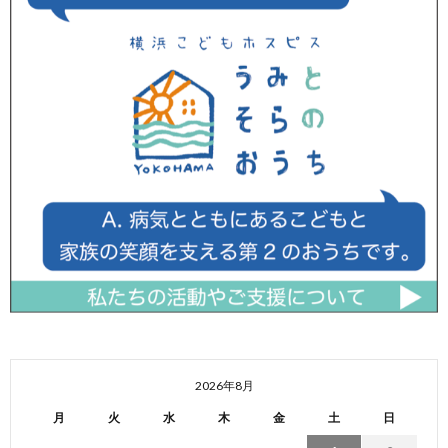
2026年8月
月
火
水
木
金
土
日