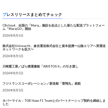
プレスリリースまとめてチェック
CBcloud、全国の「Marq」施設を起点とした新たな配送プラットフォー
ム「MarqGO」開始
2026年8月5日
株式会社Univearth、倉吉運送株式会社と資本提携〜山陰エリアへ実運送
ネットワークを拡大〜
2026年8月5日
川崎重工業／ばら積運搬船「ARISTOS II」の引き渡し
2026年8月5日
フジトランスコーポレーション／新造船「蓉翔丸」就航
2026年8月5日
ネバーマイル：TGR Haas F1 Teamとのパートナーシップ契約を締結しま
した