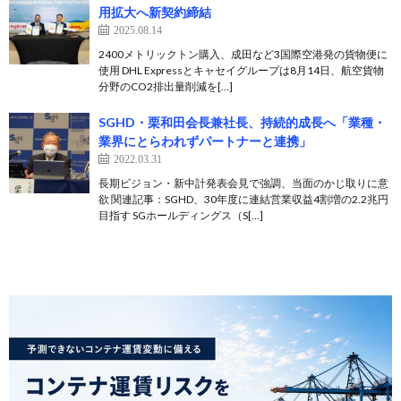
用拡大へ新契約締結
2025.08.14
2400メトリックトン購入、成田など3国際空港発の貨物便に
使用 DHL Expressとキャセイグループは8月14日、航空貨物
分野のCO2排出量削減を[…]
SGHD・栗和田会長兼社長、持続的成長へ「業種・
業界にとらわれずパートナーと連携」
2022.03.31
長期ビジョン・新中計発表会見で強調、当面のかじ取りに意
欲 関連記事：SGHD、30年度に連結営業収益4割増の2.2兆円
目指す SGホールディングス（S[…]