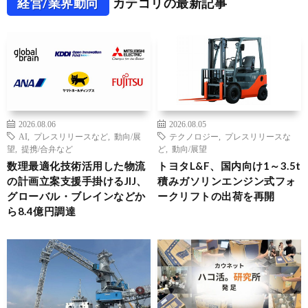
経営/業界動向
カテゴリの最新記事
2026.08.06
2026.08.05
AI
,
プレスリリースなど
,
動向/展
テクノロジー
,
プレスリリースな
望
,
提携/合弁など
ど
,
動向/展望
数理最適化技術活用した物流
トヨタL&F、国内向け1～3.5t
の計画立案支援手掛けるJIJ、
積みガソリンエンジン式フォ
グローバル・ブレインなどか
ークリフトの出荷を再開
ら8.4億円調達