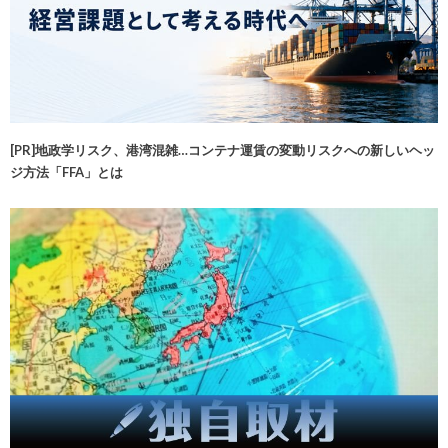
[PR]地政学リスク、港湾混雑…コンテナ運賃の変動リスクへの新しいヘッ
ジ方法「FFA」とは