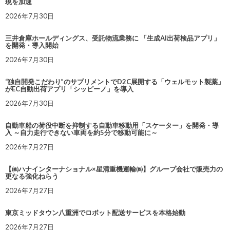
現を加速
2026年7月30日
三井倉庫ホールディングス、受託物流業務に 「生成AI出荷検品アプリ」
を開発・導入開始
2026年7月30日
“独自開発こだわり”のサプリメントでD2C展開する「ウェルモット製薬」
がEC自動出荷アプリ「シッピーノ」を導入
2026年7月30日
自動車船の荷役中断を抑制する自動車移動用「スケーター」を開発・導
入 ～自力走行できない車両を約5分で移動可能に～
2026年7月27日
【㈱ハナインターナショナル×星清重機運輸㈱】グループ会社で販売力の
更なる強化ねらう
2026年7月27日
東京ミッドタウン八重洲でロボット配送サービスを本格始動
2026年7月27日