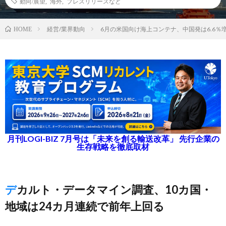
動向/展望
,
海外
,
プレスリリースなど
経営/業界動向
6月の米国向け海上コンテナ、中国発は6.6％
HOME
月刊LOGI-BIZ 7月号は「未来を創る輸送改革」 先行企業の
生存戦略を徹底取材
デカルト・データマイン調査、10カ国・
地域は24カ月連続で前年上回る