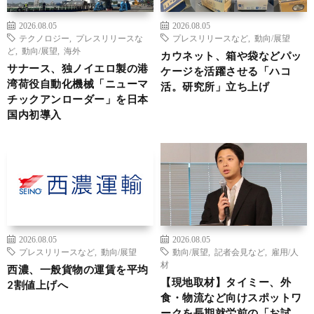
2026.08.05
2026.08.05
テクノロジー
,
プレスリリースな
プレスリリースなど
,
動向/展望
ど
,
動向/展望
,
海外
カウネット、箱や袋などパッ
サナース、独ノイエロ製の港
ケージを活躍させる「ハコ
湾荷役自動化機械「ニューマ
活。研究所」立ち上げ
チックアンローダー」を日本
国内初導入
2026.08.05
2026.08.05
プレスリリースなど
,
動向/展望
動向/展望
,
記者会見など
,
雇用/人
材
西濃、一般貨物の運賃を平均
【現地取材】タイミー、外
2割値上げへ
食・物流など向けスポットワ
ークを長期就労前の「お試