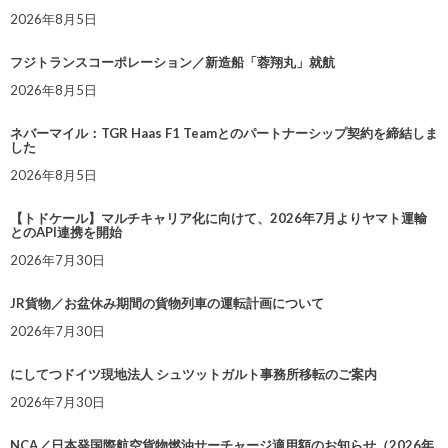
2026年8月5日
フジトランスコーポレーション／新造船「蓉翔丸」就航
2026年8月5日
ネバーマイル：TGR Haas F1 Teamとのパートナーシップ契約を締結しま
した
2026年8月5日
【トドケール】マルチキャリア化に向けて、2026年7月よりヤマト運輸
とのAPI連携を開始
2026年7月30日
JR貨物／お盆休み期間の貨物列車の運転計画について
2026年7月30日
にしてつドイツ現地法人 シュツットガルト事務所移転のご案内
2026年7月30日
NCA／日本発国際航空貨物燃油サーチャージ適用額のお知らせ（2026年