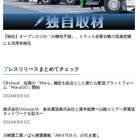
【独自】オープンロジの「AI梱包予測」、トラック必要台数の迅速把握
にも活用本格化
プレスリリースまとめてチェック
CBcloud、全国の「Marq」施設を起点とした新たな配送プラットフォー
ム「MarqGO」開始
2026年8月5日
株式会社Univearth、倉吉運送株式会社と資本提携〜山陰エリアへ実運送
ネットワークを拡大〜
2026年8月5日
川崎重工業／ばら積運搬船「ARISTOS II」の引き渡し