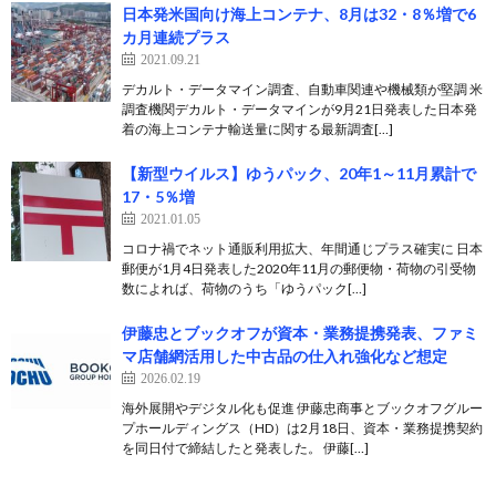
日本発米国向け海上コンテナ、8月は32・8％増で6
カ月連続プラス
2021.09.21
デカルト・データマイン調査、自動車関連や機械類が堅調 米
調査機関デカルト・データマインが9月21日発表した日本発
着の海上コンテナ輸送量に関する最新調査[…]
【新型ウイルス】ゆうパック、20年1～11月累計で
17・5％増
2021.01.05
コロナ禍でネット通販利用拡大、年間通じプラス確実に 日本
郵便が1月4日発表した2020年11月の郵便物・荷物の引受物
数によれば、荷物のうち「ゆうパック[…]
伊藤忠とブックオフが資本・業務提携発表、ファミ
マ店舗網活用した中古品の仕入れ強化など想定
2026.02.19
海外展開やデジタル化も促進 伊藤忠商事とブックオフグルー
プホールディングス（HD）は2月18日、資本・業務提携契約
を同日付で締結したと発表した。 伊藤[…]