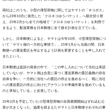
両社はこのうち、小型の薄型荷物に関してはヤマトの「ネコポス」
から23年10月に発売した「クロネコゆうパケット」へ順次切り替
え、25年2月から全ての地域で「クロネコゆうパケット」を利用で
きるよう、配達業務を日本郵便に全て移す計画を立てている。
しかし、日本郵便によると、ヤマトは今年10月、小型薄型荷物につ
いて「ヤマト側の一方的な事情で」、25年1月から当面の間、日本
郵便への運送委託を停止するよう計画を変更することを申し入れて
きたという。
日本郵便は提訴の発表の中で、「この申し入れについて当社は承諾
していないが、ヤマト側は合意に基づく運送業務の委託義務の存在
自体を争い、一方的に当社への委託の停止を進めるべく、既に当社
への運送委託の停止に向けたアナウンスや準備作業を進めているも
のと承知している」と反発している。
25年2月を予定していた小型薄型荷物の全国展開開始はずれ込む公
算が大きくなった。協業を踏まえたヤマトと日本郵便それぞれの事