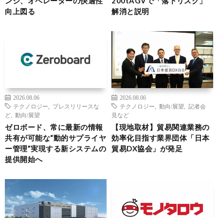
ンジ、オペレーターの快適性
200tAGVで「落下リスク」
向上図る
解消と説明
2026.08.06
2026.08.06
テクノロジー
,
プレスリリースな
テクノロジー
,
動向/展望
,
記者会
ど
,
動向/展望
見など
ゼロボード、常に最新の情報
【現地取材】貿易関連業務の
共有が可能な“動的サプライヤ
効率化目指す業界団体「日本
ー管理”実現する新システムの
貿易DX協会」が発足
提供開始へ