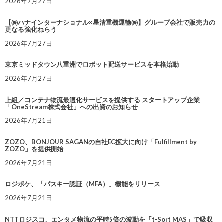
2026年7月27日
【㈱ハナインターナショナル×星清重機運輸㈱】グループ会社で販売力の
更なる強化ねらう
2026年7月27日
東京ミッドタウン八重洲でロボット配送サービスを本格始動
2026年7月27日
上組／コンテナ物流最適化サービスを提供する スタートアップ企業
「OneStream株式会社」への出資のお知らせ
2026年7月21日
ZOZO、BONJOUR SAGANの自社EC拡大に向け「Fulfillment by
ZOZO」を提供開始
2026年7月21日
ロジポケ、「パスキー認証（MFA）」機能をリリース
2026年7月21日
NTTロジスコ、エンタメ物流の平時5倍の波動を「t-Sort MAS」で吸収