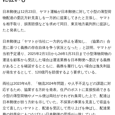
日本郵便は12月23日、ヤマト運輸が日本郵便に対して小型の薄型荷
物配達の委託方針見直しを一方的に提案してきたと主張し、ヤマト
を相手取り、損害賠償などを求めて同日、東京地方裁判所に提訴し
たと発表した。
日本郵便は「ヤマトが当社に一方的な停止を通知し、（協業の）合
意に基づく義務の存在自体を争う状況となった 」と説明。ヤマトが
当初予定通り、2025年2月1日から26年1月31日まで小型薄物荷物の
運送を顧客から受託した場合は運送業務を日本郵便へ委託する義務
があることを確認するとともに、義務を履行しない場合は逸失利益
が発生するとして、120億円を賠償するよう要求している。
両社は2023年6月、「物流2024年問題」や人手不足などの課題に対
応するため、協業する方針を発表。住戸のポストに直接投函できる
小型の薄型荷物やメール便は両社がそれぞれ集荷した上で、配達は
日本郵便が担う方針を示していた。不採算の事業を見直して収益を
立て直したいヤマトと、配達を受託して売り上げを伸ばし、配達業
務の効率化にもつなげたい日本郵便の思惑が一致していた。