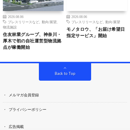
2026.08.06
2026.08.06
プレスリリースなど
,
動向/展望
,
プレスリリースなど
,
動向/展望
物流施設
モノタロウ、「お届け希望日
住友林業グループ、神奈川・
指定サービス」開始
厚木で初の自社運営型物流拠
点が稼働開始
Back to Top
メルマガ会員登録
プライバシーポリシー
広告掲載