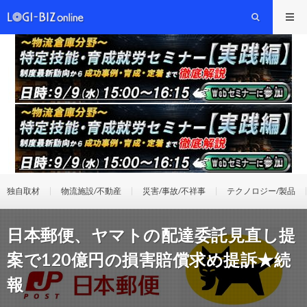
独自取材
物流施設/不動産
災害/事故/不祥事
テクノロジー/製品
日本郵便、ヤマトの配達委託見直し提
案で120億円の損害賠償求め提訴★続
報