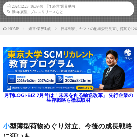
2024.12.23 16:39:40
経営/業界動向
動向/展望
,
プレスリリースなど
経営/業界動向
日本郵便、ヤマトの配達委託見直し提案で12
HOME
月刊LOGI-BIZ 7月号は「未来を創る輸送改革」 先行企業の
生存戦略を徹底取材
小型薄型荷物めぐり対立、今後の成長戦略
に狂いも