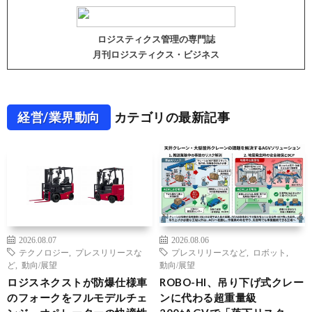
ロジスティクス管理の専門誌
月刊ロジスティクス・ビジネス
経営/業界動向
カテゴリの最新記事
2026.08.07
2026.08.06
テクノロジー
,
プレスリリースな
プレスリリースなど
,
ロボット
,
ど
,
動向/展望
動向/展望
ロジスネクストが防爆仕様車
ROBO-HI、吊り下げ式クレー
のフォークをフルモデルチェ
ンに代わる超重量級