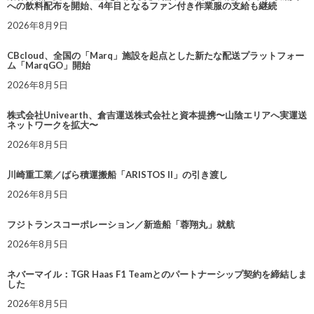
への飲料配布を開始、4年目となるファン付き作業服の支給も継続
2026年8月9日
CBcloud、全国の「Marq」施設を起点とした新たな配送プラットフォー
ム「MarqGO」開始
2026年8月5日
株式会社Univearth、倉吉運送株式会社と資本提携〜山陰エリアへ実運送
ネットワークを拡大〜
2026年8月5日
川崎重工業／ばら積運搬船「ARISTOS II」の引き渡し
2026年8月5日
フジトランスコーポレーション／新造船「蓉翔丸」就航
2026年8月5日
ネバーマイル：TGR Haas F1 Teamとのパートナーシップ契約を締結しま
した
2026年8月5日