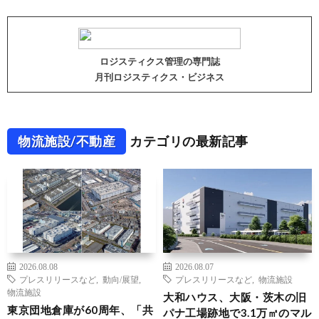
ロジスティクス管理の専門誌
月刊ロジスティクス・ビジネス
物流施設/不動産
カテゴリの最新記事
2026.08.08
2026.08.07
プレスリリースなど
,
動向/展望
,
プレスリリースなど
,
物流施設
物流施設
大和ハウス、大阪・茨木の旧
東京団地倉庫が60周年、「共
パナ工場跡地で3.1万㎡のマル