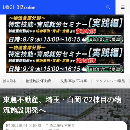
独自取材
物流施設/不動産
災害/事故/不祥事
テクノロジー/製品
東急不動産、埼玉・白岡で2棟目の物
流施設開発へ
2022.08.04 06:00:48
物流施設/不動産