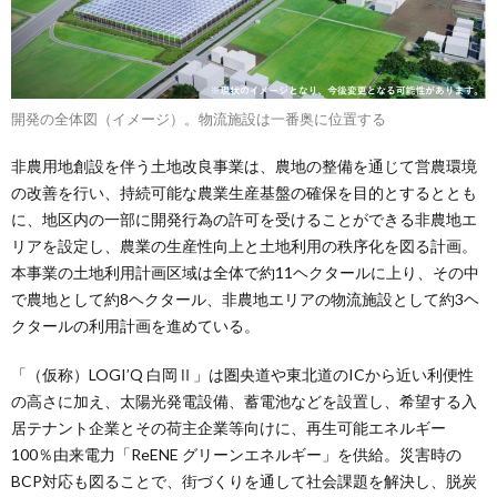
開発の全体図（イメージ）。物流施設は一番奥に位置する
非農用地創設を伴う土地改良事業は、農地の整備を通じて営農環境
の改善を行い、持続可能な農業生産基盤の確保を目的とするととも
に、地区内の一部に開発行為の許可を受けることができる非農地エ
リアを設定し、農業の生産性向上と土地利用の秩序化を図る計画。
本事業の土地利用計画区域は全体で約11ヘクタールに上り、その中
で農地として約8ヘクタール、非農地エリアの物流施設として約3ヘ
クタールの利用計画を進めている。
「（仮称）LOGI’Q 白岡Ⅱ」は圏央道や東北道のICから近い利便性
の高さに加え、太陽光発電設備、蓄電池などを設置し、希望する入
居テナント企業とその荷主企業等向けに、再生可能エネルギー
100％由来電力「ReENE グリーンエネルギー」を供給。災害時の
BCP対応も図ることで、街づくりを通して社会課題を解決し、脱炭