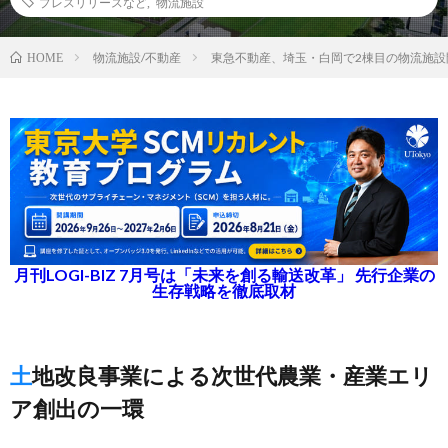
プレスリリースなど
,
物流施設
物流施設/不動産
東急不動産、埼玉・白岡で2棟目の物流施設
HOME
月刊LOGI-BIZ 7月号は「未来を創る輸送改革」 先行企業の
生存戦略を徹底取材
土地改良事業による次世代農業・産業エリ
ア創出の一環