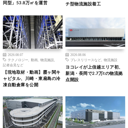
同型」53.8万㎡を運営
チ型物流施設着工
2026.08.07
2026.08.06
テクノロジー
,
動画
,
物流施設
,
プレスリリースなど
,
物流施設
記者会見など
ヨコレイが上信越エリア初、
【現地取材・動画】霞ヶ関キ
新潟・長岡で2.7万tの物流拠
ャピタル、川崎・東扇島の冷
点開設
凍自動倉庫を公開