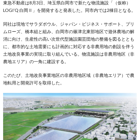
東急不動産は8月3日、埼玉県白岡市で新たな物流施設「（仮称）
LOGI’Q 白岡Ⅱ」を開発すると発表した。同市内では2棟目となる。
同社は現地でサラダボウル、ジャパン・ビジネス・サポート、プリ
ムローズ、橋本組と組み、白岡市の篠津北東部地区で遊休農地の解
消に向け、生産性の高い次世代型施設園芸団地の整備を図るととも
に、都市的な土地需要にも計画的に対応する非農用地の創設を伴う
土地改良事業の実現に取り組んでいる。物流施設は非農用地区（非
農地エリア）の一角に建設する。
このたび、土地改良事業地区の非農用地区域（非農地エリア）で農
地転用と開発許可を取得した。