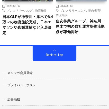
2026.08.06
2026.08.06
プレスリリースなど
,
物流施設
プレスリリースなど
,
動向/展望
,
物流施設
日本GLPが神奈川・厚木で8.4
住友林業グループ、神奈川・
万㎡の物流施設完成、日本エ
厚木で初の自社運営型物流拠
マソンや真栄運輸など入居決
点が稼働開始
定
Back to Top
メルマガ会員登録
プライバシーポリシー
広告掲載