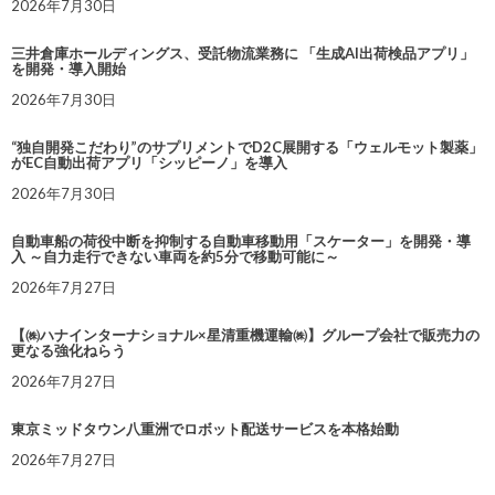
2026年7月30日
三井倉庫ホールディングス、受託物流業務に 「生成AI出荷検品アプリ」
を開発・導入開始
2026年7月30日
“独自開発こだわり”のサプリメントでD2C展開する「ウェルモット製薬」
がEC自動出荷アプリ「シッピーノ」を導入
2026年7月30日
自動車船の荷役中断を抑制する自動車移動用「スケーター」を開発・導
入 ～自力走行できない車両を約5分で移動可能に～
2026年7月27日
【㈱ハナインターナショナル×星清重機運輸㈱】グループ会社で販売力の
更なる強化ねらう
2026年7月27日
東京ミッドタウン八重洲でロボット配送サービスを本格始動
2026年7月27日