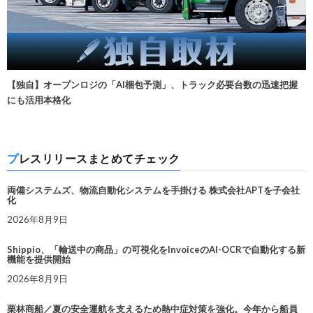
【独自】オープンロジの「AI梱包予測」、トラック必要台数の迅速把握
にも活用本格化
プレスリリースまとめてチェック
両備システムズ、物流自動化システムを手掛ける 株式会社APTを子会社
化
2026年8月9日
Shippio、「輸送中の商品」の可視化をInvoiceのAI-OCRで自動化する新
機能を提供開始
2026年8月9日
栗林商船／夏の安全運航を支えるため熱中症対策を強化。今年から船員