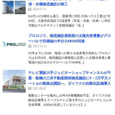
凍・冷蔵物流施設が竣工
2024.07.31
8.6万㎡の2棟目も着工、需要増に対応 大和ハウス工業は7月
30日、大阪市此花区で3温度帯（常温・冷蔵・冷凍）に対応
可能なマルチテナント型物流施設「D[…]
プロロジス、物流施設屋根面の太陽光発電量がグロ
ーバルで目標値の半分500MW到達
2023.12.13
25年までに1GW、地域への再エネ由来電力供給も プロロジ
スは12月6日、物流施設の屋根面に設置した太陽光発電と蓄
電池の合計出力がグローバルで500M[…]
テレビ通販大手ジュピターショップチャンネルが千
葉・船橋の三井不動産開発物流施設に9・5万平方メ
ートルの新拠点開設へ、ダイフクの自動化設備導入
2021.06.07
複数センターを集約し22年4月稼働開始予定、ダイフクの自
動化設備導入 ケーブルテレビ最大手のジュピターテレコムや
住友商事、KDDIが出資しているテレビ[…]