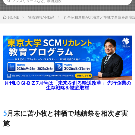
プレスリリースなど
,
物流施設
物流施設/不動産
丸全昭和運輸が北海道と茨城で倉庫を新増
HOME
月刊LOGI-BIZ 7月号は「未来を創る輸送改革」 先行企業の
生存戦略を徹底取材
5月末に苫小牧と神栖で地鎮祭を相次ぎ実
施