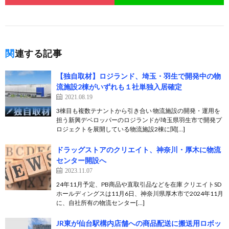
関連する記事
【独自取材】ロジランド、埼玉・羽生で開発中の物
流施設2棟がいずれも１社単独入居確定
2021.08.19
3棟目も複数テナントから引き合い 物流施設の開発・運用を
担う新興デベロッパーのロジランドが埼玉県羽生市で開発プ
ロジェクトを展開している物流施設2棟に関[…]
ドラッグストアのクリエイト、神奈川・厚木に物流
センター開設へ
2023.11.07
24年11月予定、PB商品や直取引品などを在庫 クリエイトSD
ホールディングスは11月6日、神奈川県厚木市で2024年11月
に、自社所有の物流センター[…]
JR東が仙台駅構内店舗への商品配送に搬送用ロボッ