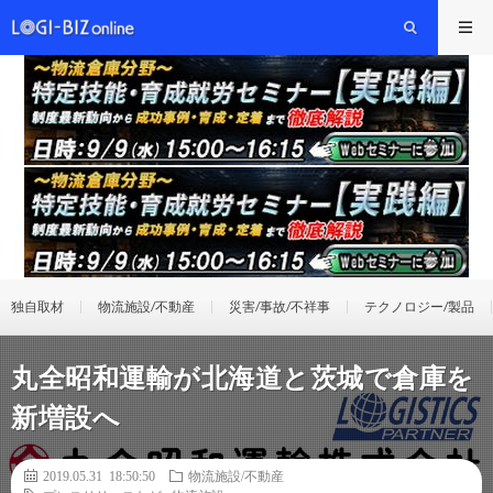
独自取材
物流施設/不動産
災害/事故/不祥事
テクノロジー/製品
丸全昭和運輸が北海道と茨城で倉庫を
新増設へ
2019.05.31 18:50:50
物流施設/不動産