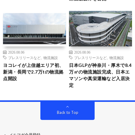
2026.08.06
2026.08.06
プレスリリースなど
,
物流施設
プレスリリースなど
,
物流施設
ヨコレイが上信越エリア初、
日本GLPが神奈川・厚木で8.4
新潟・長岡で2.7万tの物流拠
万㎡の物流施設完成、日本エ
点開設
マソンや真栄運輸など入居決
定
Back to Top
メルマガ会員登録