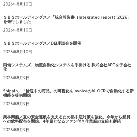
2026年8月10日
ＳＢＳホールディングス／「統合報告書（Integrated report）2026」
を発行しました
2026年8月10日
ＳＢＳホールディングス／DEI座談会を開催
2026年8月10日
両備システムズ、物流自動化システムを手掛ける 株式会社APTを子会社
化
2026年8月9日
Shippio、「輸送中の商品」の可視化をInvoiceのAI-OCRで自動化する新
機能を提供開始
2026年8月9日
栗林商船／夏の安全運航を支えるため熱中症対策を強化。今年から船員
への飲料配布を開始、4年目となるファン付き作業服の支給も継続
2026年8月9日