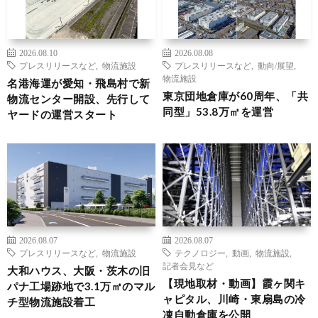
2026.08.10
2026.08.08
プレスリリースなど
,
物流施設
プレスリリースなど
,
動向/展望
,
物流施設
名港海運が愛知・飛島村で新
東京団地倉庫が60周年、「共
物流センター開設、先行して
同型」53.8万㎡を運営
ヤードの運営スタート
2026.08.07
2026.08.07
プレスリリースなど
,
物流施設
テクノロジー
,
動画
,
物流施設
,
記者会見など
大和ハウス、大阪・茨木の旧
【現地取材・動画】霞ヶ関キ
パナ工場跡地で3.1万㎡のマル
ャピタル、川崎・東扇島の冷
チ型物流施設着工
凍自動倉庫を公開