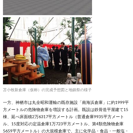
苫小牧新倉庫（仮称）の完成予想図と地鎮祭の様子
一方、神栖市は丸全昭和運輸の既存施設「南海浜倉庫」に約1999平
方メートルの危険物倉庫を増設する計画。既設は鉄骨造平屋建て15
棟、延べ床面積2万6317平方メートル（普通倉庫9935平方メート
ル、15度対応の定温倉庫1万723平方メートル、第4類危険物倉庫
5659平方メートル）の大規模倉庫で、主に化学品・食品・一般塩・