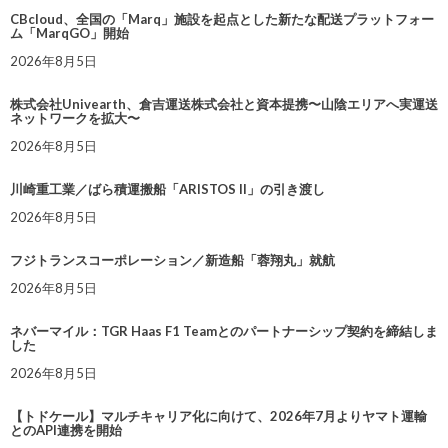
CBcloud、全国の「Marq」施設を起点とした新たな配送プラットフォー
ム「MarqGO」開始
2026年8月5日
株式会社Univearth、倉吉運送株式会社と資本提携〜山陰エリアへ実運送
ネットワークを拡大〜
2026年8月5日
川崎重工業／ばら積運搬船「ARISTOS II」の引き渡し
2026年8月5日
フジトランスコーポレーション／新造船「蓉翔丸」就航
2026年8月5日
ネバーマイル：TGR Haas F1 Teamとのパートナーシップ契約を締結しま
した
2026年8月5日
【トドケール】マルチキャリア化に向けて、2026年7月よりヤマト運輸
とのAPI連携を開始