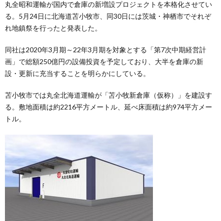
丸全昭和運輸が国内で倉庫の新増設プロジェクトを本格化させてい
る。5月24日に北海道苫小牧市、同30日には茨城・神栖市でそれぞ
れ地鎮祭を行ったと発表した。
同社は2020年3月期～22年3月期を対象とする「第7次中期経営計
画」で総額250億円の設備投資を予定しており、大半を倉庫の新
設・更新に充当することを明らかにしている。
苫小牧市では丸全北海道運輸が「苫小牧新倉庫（仮称）」を建設す
る。敷地面積は約2216平方メートル、延べ床面積は約974平方メー
トル。