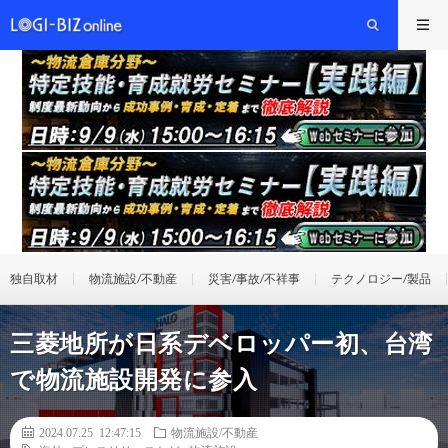
独自取材
物流施設/不動産
災害/事故/不祥事
テクノロジー/製品
三菱地所が日系デベロッパー初、台湾
で物流施設開発に参入
2024.07.25 12:47:15
物流施設/不動産