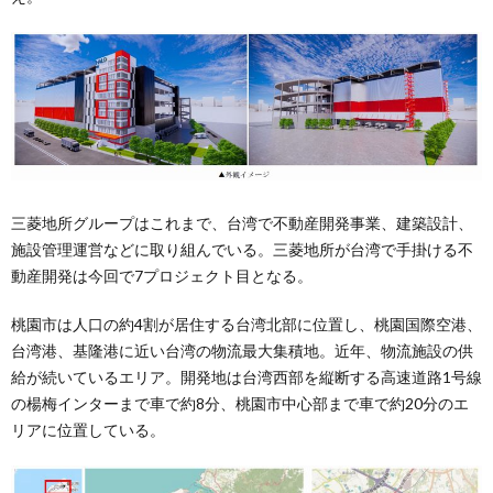
三菱地所グループはこれまで、台湾で不動産開発事業、建築設計、
施設管理運営などに取り組んでいる。三菱地所が台湾で手掛ける不
動産開発は今回で7プロジェクト目となる。
桃園市は人口の約4割が居住する台湾北部に位置し、桃園国際空港、
台湾港、基隆港に近い台湾の物流最大集積地。近年、物流施設の供
給が続いているエリア。開発地は台湾西部を縦断する高速道路1号線
の楊梅インターまで車で約8分、桃園市中心部まで車で約20分のエ
リアに位置している。