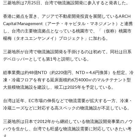
三菱地所は7月25日、台湾で物流施設開発に参入すると発表した。
香港に拠点を置き、アジアで不動産開発投資を展開しているARCH
Capital Management（アーチ・キャピタル・マネジメント）と連携
し、台湾の主要物流拠点となっている桃園市で、「（仮称）桃園市
楊梅（タオユエンヤンメイ）プロジェクト」に加わる。
三菱地所が台湾で物流施設開発を手掛けるのは初めて。同社は日系
デベロッパーとしても第1号と説明している。
総事業費は約48億NTD（約220億円、NTD＝4.6円換算）を想定。冷
凍・冷蔵フロアを有する延床面積約6万4000㎡のマルチテナント型
大規模物流施設を建設し、竣工は2025年を予定している。
台湾は近年、EC市場の伸長などで物流需要が拡大する一方、冷凍・
冷蔵ニーズなどに対応する高スペックの物流施設が不足している。
三菱地所は日本で2012年から継続している物流施設開発事業のノウ
ハウを生かし、台湾でも旺盛な物流施設需要に対応していきたい考
え。