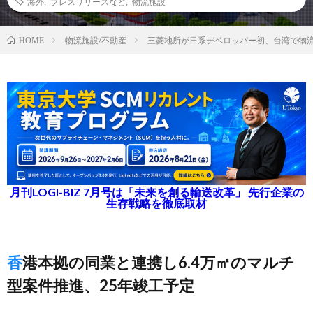
海外
,
プレスリリースなど
,
物流施設
物流施設/不動産
三菱地所が日系デベロッパー初、台湾で物
HOME
月刊LOGI-BIZ 7月号は「未来を創る輸送改革」 先行企業の
生存戦略を徹底取材
香港本拠の同業と連携し6.4万㎡のマルチ
型案件推進、25年竣工予定