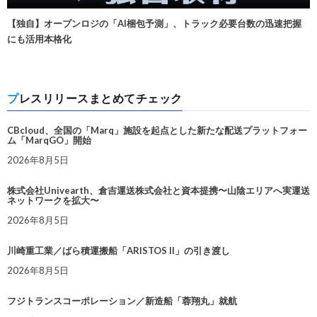
【独自】オープンロジの「AI梱包予測」、トラック必要台数の迅速把握
にも活用本格化
プレスリリースまとめてチェック
CBcloud、全国の「Marq」施設を起点とした新たな配送プラットフォー
ム「MarqGO」開始
2026年8月5日
株式会社Univearth、倉吉運送株式会社と資本提携〜山陰エリアへ実運送
ネットワークを拡大〜
2026年8月5日
川崎重工業／ばら積運搬船「ARISTOS II」の引き渡し
2026年8月5日
フジトランスコーポレーション／新造船「蓉翔丸」就航