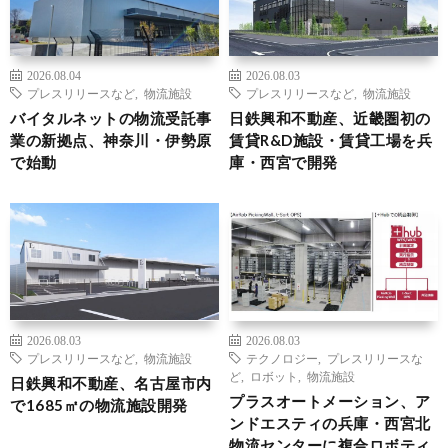
2026.08.04
2026.08.03
プレスリリースなど
,
物流施設
プレスリリースなど
,
物流施設
バイタルネットの物流受託事
日鉄興和不動産、近畿圏初の
業の新拠点、神奈川・伊勢原
賃貸R&D施設・賃貸工場を兵
で始動
庫・西宮で開発
2026.08.03
2026.08.03
プレスリリースなど
,
物流施設
テクノロジー
,
プレスリリースな
ど
,
ロボット
,
物流施設
日鉄興和不動産、名古屋市内
プラスオートメーション、ア
で1685㎡の物流施設開発
ンドエスティの兵庫・西宮北
物流センターに複合ロボティ