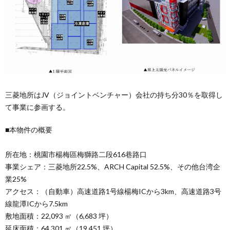
三菱地所はJV（ジョイントベンチャー）会社の持ち分30％を取得し
て事業に参画する。
■本物件の概要
所在地：桃園市楊梅區梅獅路二段616巷路口
事業シェア：三菱地所22.5%、ARCH Capital 52.5%、その他台湾企
業25%
アクセス：（自動車）高速道路1号線楊梅ICから3km、高速道路3号
線龍潭ICから7.5km
敷地面積：22,093 ㎡（6,683 坪）
延床面積：64,301 ㎡（19,451 坪）