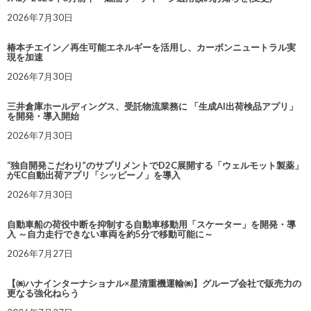
2026年7月30日
椿本チエイン／再生可能エネルギーを活用し、カーボンニュートラル実
現を加速
2026年7月30日
三井倉庫ホールディングス、受託物流業務に 「生成AI出荷検品アプリ」
を開発・導入開始
2026年7月30日
“独自開発こだわり”のサプリメントでD2C展開する「ウェルモット製薬」
がEC自動出荷アプリ「シッピーノ」を導入
2026年7月30日
自動車船の荷役中断を抑制する自動車移動用「スケーター」を開発・導
入 ～自力走行できない車両を約5分で移動可能に～
2026年7月27日
【㈱ハナインターナショナル×星清重機運輸㈱】グループ会社で販売力の
更なる強化ねらう