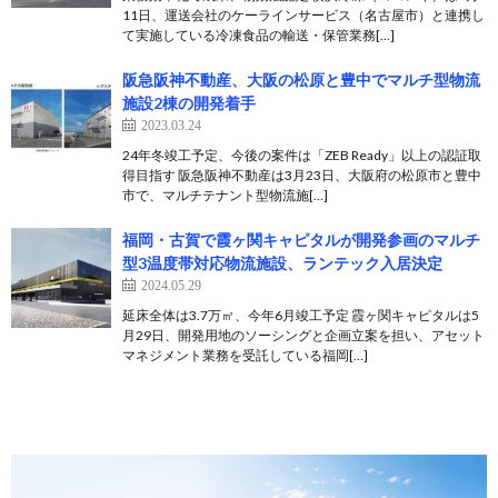
11日、運送会社のケーラインサービス（名古屋市）と連携し
て実施している冷凍食品の輸送・保管業務[…]
阪急阪神不動産、大阪の松原と豊中でマルチ型物流
施設2棟の開発着手
2023.03.24
24年冬竣工予定、今後の案件は「ZEB Ready」以上の認証取
得目指す 阪急阪神不動産は3月23日、大阪府の松原市と豊中
市で、マルチテナント型物流施[…]
福岡・古賀で霞ヶ関キャピタルが開発参画のマルチ
型3温度帯対応物流施設、ランテック入居決定
2024.05.29
延床全体は3.7万㎡、今年6月竣工予定 霞ヶ関キャピタルは5
月29日、開発用地のソーシングと企画立案を担い、アセット
マネジメント業務を受託している福岡[…]