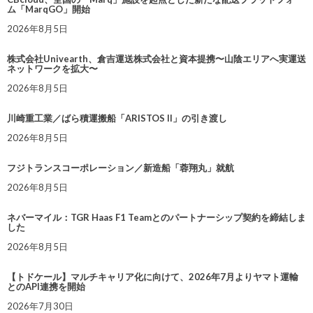
ム「MarqGO」開始
2026年8月5日
株式会社Univearth、倉吉運送株式会社と資本提携〜山陰エリアへ実運送
ネットワークを拡大〜
2026年8月5日
川崎重工業／ばら積運搬船「ARISTOS II」の引き渡し
2026年8月5日
フジトランスコーポレーション／新造船「蓉翔丸」就航
2026年8月5日
ネバーマイル：TGR Haas F1 Teamとのパートナーシップ契約を締結しま
した
2026年8月5日
【トドケール】マルチキャリア化に向けて、2026年7月よりヤマト運輸
とのAPI連携を開始
2026年7月30日