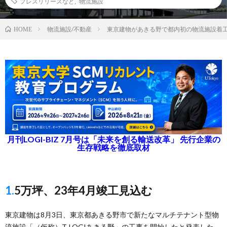
プレスリリースなど
,
物流施設
物流施設/不動産
東京建物があきる野で都内初の物流施設着
HOME
月刊LOGI-BIZ 7月号は「未来を創る輸送改革」 先行企業の
生存戦略を徹底取材
1.5万坪、23年4月竣工見込む
東京建物は8月3日、東京都あきる野市で新たなマルチテナント型物
流施設「（仮称）T-LOGIあきる野」の工事を開始したと発表した。