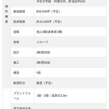
JR五日市線「武蔵引田」駅 徒歩約6分
物
件
敷地面積
約8.500坪（予定）
概
要
延床面積
約15,000坪（予定）
規模
地上4階(倉庫床3層)
形状
スロープ
設計
(株)熊谷組
施工
(株)熊谷組
構造
S造
耐震区分
耐震（予定）
プラットフォ
1階・3階：高床式1.0m
ーム
梁下有効天井