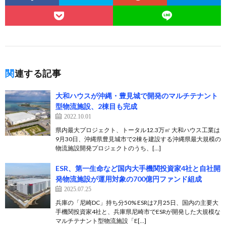
関連する記事
大和ハウスが沖縄・豊見城で開発のマルチテナント
型物流施設、2棟目も完成
2022.10.01
県内最大プロジェクト、トータル12.3万㎡ 大和ハウス工業は
9月30日、沖縄県豊見城市で2棟を建設する沖縄県最大規模の
物流施設開発プロジェクトのうち、[…]
ESR、第一生命など国内大手機関投資家4社と自社開
発物流施設が運用対象の700億円ファンド組成
2025.07.25
兵庫の「尼崎DC」持ち分50% ESRは7月25日、国内の主要大
手機関投資家4社と、兵庫県尼崎市でESRが開発した大規模な
マルチテナント型物流施設「E[…]