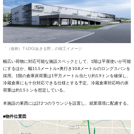
「（仮称）T-LOGIあきる野」の竣工イメージ
幅広い荷物に対応可能な施設スペックとして、1階は平屋使いが可能
にするほか、幅11.5メートル×奥行き10.8メートルのロングスパンを
採用。1階の倉庫床荷重は1平方メートル当たり約1.9トンを確保し、
冷蔵倉庫にも十分対応できる仕様とする予定。冷蔵倉庫対応時の床
荷重は約1.5トンを想定している。
本施設の東西には計2つのラウンジを設置し、就業環境に配慮する。
■物件位置図