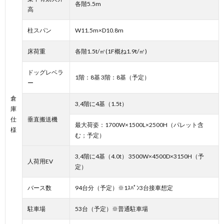
各階5.5m
高
柱スパン
W11.5m×D10.8m
床荷重
各階1.5t/㎡(1F概ね1.9t/㎡)
ドッグレベラ
1階：8基 3階：8基（予定）
ー
倉
3,4階に4基（1.5t）
庫
仕
垂直搬送機
最大荷姿：1700W×1500L×2500H（パレット含
様
む；予定）
3,4階に4基（4.0t） 3500W×4500D×3150H（予
人荷用EV
定）
バース数
94台分（予定）※1ｽﾊﾟﾝ3台接車想定
駐車場
53台（予定）※普通駐車場