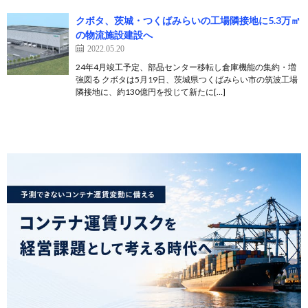
クボタ、茨城・つくばみらいの工場隣接地に5.3万㎡
の物流施設建設へ
2022.05.20
24年4月竣工予定、部品センター移転し倉庫機能の集約・増
強図る クボタは5月19日、茨城県つくばみらい市の筑波工場
隣接地に、約130億円を投じて新たに[…]