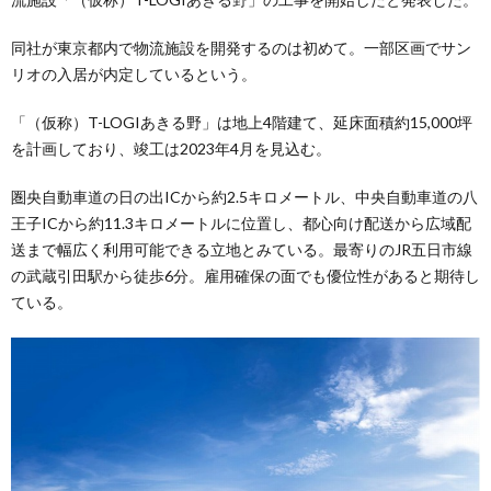
同社が東京都内で物流施設を開発するのは初めて。一部区画でサン
リオの入居が内定しているという。
「（仮称）T-LOGIあきる野」は地上4階建て、延床面積約15,000坪
を計画しており、竣工は2023年4月を見込む。
圏央自動車道の日の出ICから約2.5キロメートル、中央自動車道の八
王子ICから約11.3キロメートルに位置し、都心向け配送から広域配
送まで幅広く利用可能できる立地とみている。最寄りのJR五日市線
の武蔵引田駅から徒歩6分。雇用確保の面でも優位性があると期待し
ている。