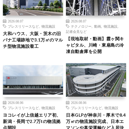
2026.08.07
2026.08.07
プレスリリースなど
,
物流施設
テクノロジー
,
動画
,
物流施設
,
記者会見など
大和ハウス、大阪・茨木の旧
【現地取材・動画】霞ヶ関キ
パナ工場跡地で3.1万㎡のマル
ャピタル、川崎・東扇島の冷
チ型物流施設着工
凍自動倉庫を公開
2026.08.06
2026.08.06
プレスリリースなど
,
物流施設
プレスリリースなど
,
物流施設
ヨコレイが上信越エリア初、
日本GLPが神奈川・厚木で8.4
新潟・長岡で2.7万tの物流拠
万㎡の物流施設完成、日本エ
点開設
マソンや真栄運輸など入居決