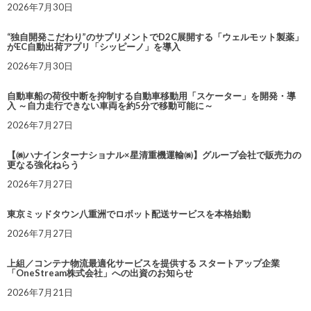
2026年7月30日
“独自開発こだわり”のサプリメントでD2C展開する「ウェルモット製薬」
がEC自動出荷アプリ「シッピーノ」を導入
2026年7月30日
自動車船の荷役中断を抑制する自動車移動用「スケーター」を開発・導
入 ～自力走行できない車両を約5分で移動可能に～
2026年7月27日
【㈱ハナインターナショナル×星清重機運輸㈱】グループ会社で販売力の
更なる強化ねらう
2026年7月27日
東京ミッドタウン八重洲でロボット配送サービスを本格始動
2026年7月27日
上組／コンテナ物流最適化サービスを提供する スタートアップ企業
「OneStream株式会社」への出資のお知らせ
2026年7月21日