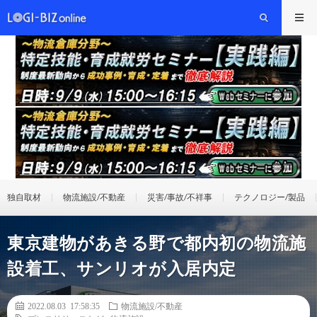
独自取材
物流施設/不動産
災害/事故/不祥事
テクノロジー/製品
東京建物があきる野で都内初の物流施
設着工、サンリオが入居内定
2022.08.03 17:58:35
物流施設/不動産