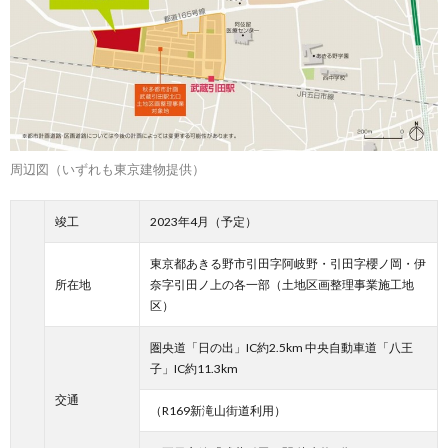
周辺図（いずれも東京建物提供）
竣工
2023年4月（予定）
東京都あきる野市引田字阿岐野・引田字櫻ノ岡・伊
所在地
奈字引田ノ上の各一部（土地区画整理事業施工地
区）
圏央道「日の出」IC約2.5km 中央自動車道「八王
子」IC約11.3km
交通
（R169新滝山街道利用）