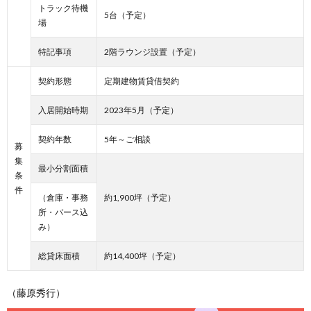
トラック待機
5台（予定）
場
特記事項
2階ラウンジ設置（予定）
契約形態
定期建物賃貸借契約
入居開始時期
2023年5月（予定）
契約年数
5年～ご相談
募
集
最小分割面積
条
件
（倉庫・事務
約1,900坪（予定）
所・バース込
み）
総貸床面積
約14,400坪（予定）
（藤原秀行）