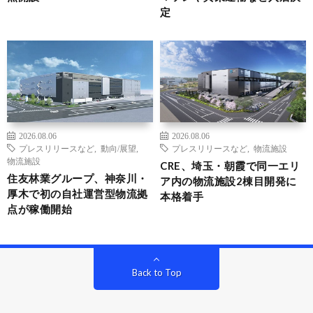
定
2026.08.06
2026.08.06
プレスリリースなど
,
動向/展望
,
プレスリリースなど
,
物流施設
物流施設
CRE、埼玉・朝霞で同一エリ
住友林業グループ、神奈川・
ア内の物流施設2棟目開発に
厚木で初の自社運営型物流拠
本格着手
点が稼働開始
Back to Top