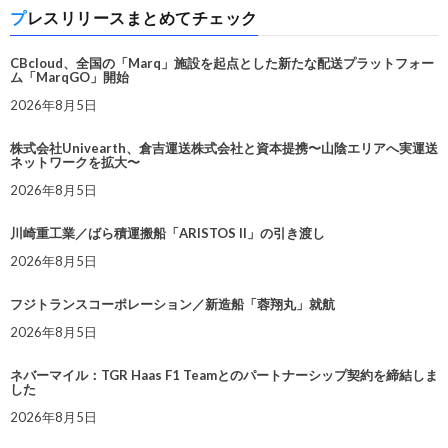
プレスリリースまとめてチェック
CBcloud、全国の「Marq」施設を起点とした新たな配送プラットフォー
ム「MarqGO」開始
2026年8月5日
株式会社Univearth、倉吉運送株式会社と資本提携〜山陰エリアへ実運送
ネットワークを拡大〜
2026年8月5日
川崎重工業／ばら積運搬船「ARISTOS II」の引き渡し
2026年8月5日
フジトランスコーポレーション／新造船「蓉翔丸」就航
2026年8月5日
ネバーマイル：TGR Haas F1 Teamとのパートナーシップ契約を締結しま
した
2026年8月5日