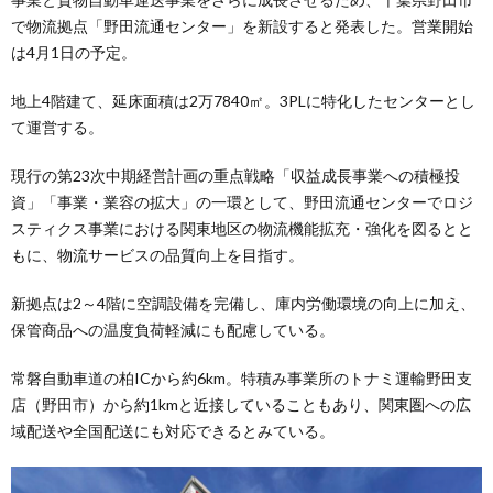
で物流拠点「野田流通センター」を新設すると発表した。営業開始
は4月1日の予定。
地上4階建て、延床面積は2万7840㎡。3PLに特化したセンターとし
て運営する。
現行の第23次中期経営計画の重点戦略「収益成長事業への積極投
資」「事業・業容の拡大」の一環として、野田流通センターでロジ
スティクス事業における関東地区の物流機能拡充・強化を図るとと
もに、物流サービスの品質向上を目指す。
新拠点は2～4階に空調設備を完備し、庫内労働環境の向上に加え、
保管商品への温度負荷軽減にも配慮している。
常磐自動車道の柏ICから約6km。特積み事業所のトナミ運輸野田支
店（野田市）から約1kmと近接していることもあり、関東圏への広
域配送や全国配送にも対応できるとみている。