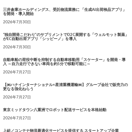
三井倉庫ホールディングス、受託物流業務に 「生成AI出荷検品アプリ」
を開発・導入開始
2026年7月30日
“独自開発こだわり”のサプリメントでD2C展開する「ウェルモット製薬」
がEC自動出荷アプリ「シッピーノ」を導入
2026年7月30日
自動車船の荷役中断を抑制する自動車移動用「スケーター」を開発・導
入 ～自力走行できない車両を約5分で移動可能に～
2026年7月27日
【㈱ハナインターナショナル×星清重機運輸㈱】グループ会社で販売力の
更なる強化ねらう
2026年7月27日
東京ミッドタウン八重洲でロボット配送サービスを本格始動
2026年7月27日
上組／コンテナ物流最適化サービスを提供する スタートアップ企業