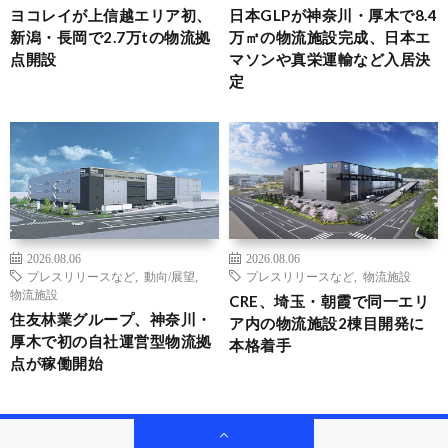
ヨコレイが上信越エリア初、
日本GLPが神奈川・厚木で8.4
新潟・長岡で2.7万tの物流拠
万㎡の物流施設完成、日本エ
点開設
マソンや真栄運輸など入居決
定
2026.08.06
2026.08.06
プレスリリースなど
,
動向/展望
,
プレスリリースなど
,
物流施設
物流施設
CRE、埼玉・朝霞で同一エリ
住友林業グループ、神奈川・
ア内の物流施設2棟目開発に
厚木で初の自社運営型物流拠
本格着手
点が稼働開始