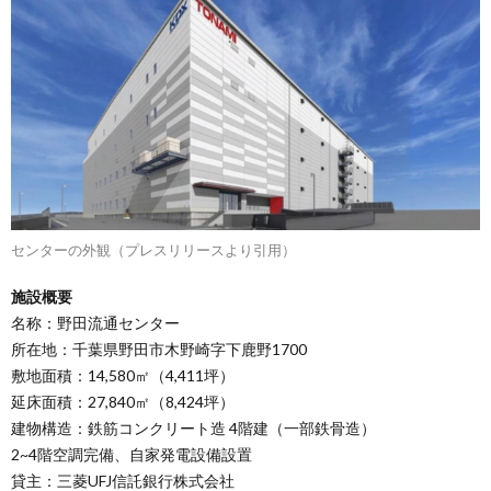
センターの外観（プレスリリースより引用）
施設概要
名称：野田流通センター
所在地：千葉県野田市木野崎字下鹿野1700
敷地面積：14,580㎡（4,411坪）
延床面積：27,840㎡（8,424坪）
建物構造：鉄筋コンクリート造 4階建（一部鉄骨造）
2~4階空調完備、自家発電設備設置
貸主：三菱UFJ信託銀行株式会社