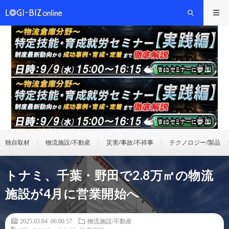
独自取材
物流施設/不動産
災害/事故/不祥事
テクノロジー/製品
トナミ、千葉・野田で2.8万㎡の物流
施設が4月に営業開始へ
2025.03.04 06:00:57
物流施設/不動産