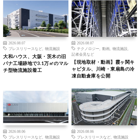
2026.08.07
2026.08.07
プレスリリースなど
,
物流施設
テクノロジー
,
動画
,
物流施設
,
記者会見など
大和ハウス、大阪・茨木の旧
【現地取材・動画】霞ヶ関キ
パナ工場跡地で3.1万㎡のマル
ャピタル、川崎・東扇島の冷
チ型物流施設着工
凍自動倉庫を公開
2026.08.06
2026.08.06
プレスリリースなど
,
物流施設
プレスリリースなど
,
物流施設