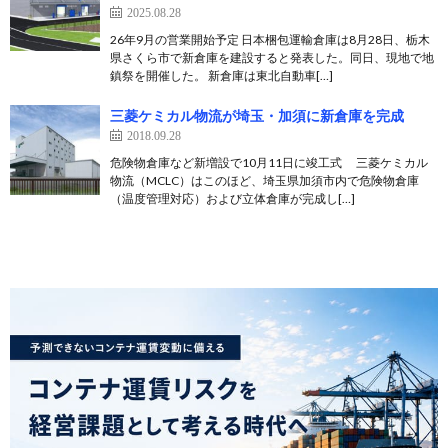
2025.08.28
26年9月の営業開始予定 日本梱包運輸倉庫は8月28日、栃木
県さくら市で新倉庫を建設すると発表した。同日、現地で地
鎮祭を開催した。 新倉庫は東北自動車[…]
三菱ケミカル物流が埼玉・加須に新倉庫を完成
2018.09.28
危険物倉庫など新増設で10月11日に竣工式 三菱ケミカル
物流（MCLC）はこのほど、埼玉県加須市内で危険物倉庫
（温度管理対応）および立体倉庫が完成し[…]