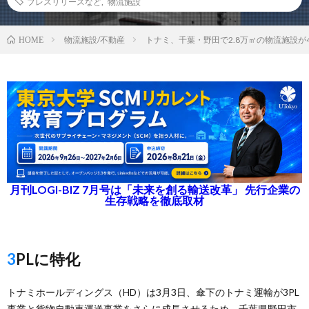
プレスリリースなど
,
物流施設
物流施設/不動産
トナミ、千葉・野田で2.8万㎡の物流施設が
HOME
月刊LOGI-BIZ 7月号は「未来を創る輸送改革」 先行企業の
生存戦略を徹底取材
3PLに特化
トナミホールディングス（HD）は3月3日、傘下のトナミ運輸が3PL
事業と貨物自動車運送事業をさらに成長させるため、千葉県野田市