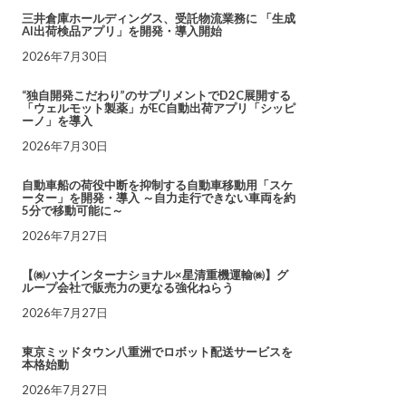
三井倉庫ホールディングス、受託物流業務に 「生成
AI出荷検品アプリ」を開発・導入開始
2026年7月30日
“独自開発こだわり”のサプリメントでD2C展開する
「ウェルモット製薬」がEC自動出荷アプリ「シッピ
ーノ」を導入
2026年7月30日
自動車船の荷役中断を抑制する自動車移動用「スケ
ーター」を開発・導入 ～自力走行できない車両を約
5分で移動可能に～
2026年7月27日
【㈱ハナインターナショナル×星清重機運輸㈱】グ
ループ会社で販売力の更なる強化ねらう
2026年7月27日
東京ミッドタウン八重洲でロボット配送サービスを
本格始動
2026年7月27日