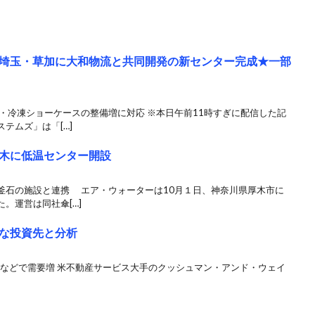
埼玉・草加に大和物流と共同開発の新センター完成★一部
・冷凍ショーケースの整備増に対応 ※本日午前11時すぎに配信した記
テムズ」は「[…]
木に低温センター開設
釜石の施設と連携 エア・ウォーターは10月１日、神奈川県厚木市に
。運営は同社傘[…]
な投資先と分析
ムなどで需要増 米不動産サービス大手のクッシュマン・アンド・ウェイ