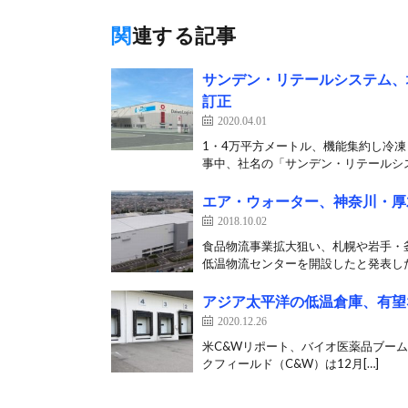
関連する記事
サンデン・リテールシステム、
訂正
2020.04.01
1・4万平方メートル、機能集約し冷凍
事中、社名の「サンデン・リテールシス
エア・ウォーター、神奈川・厚
2018.10.02
食品物流事業拡大狙い、札幌や岩手・
低温物流センターを開設したと発表した
アジア太平洋の低温倉庫、有望
2020.12.26
米C&Wリポート、バイオ医薬品ブー
クフィールド（C&W）は12月[…]