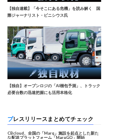
【独自連載】「今そこにある危機」を読み解く 国
際ジャーナリスト・ビニシウス氏
【独自】オープンロジの「AI梱包予測」、トラック
必要台数の迅速把握にも活用本格化
プレスリリースまとめてチェック
CBcloud、全国の「Marq」施設を起点とした新た
な配送プラットフォーム「MarqGO」開始