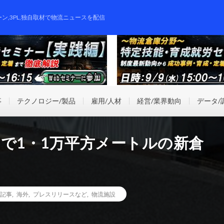
ーン,3PL,独自取材で物流ニュースを配信
事
テクノロジー/製品
雇用/人材
経営/業界動向
データ/
で1・1万平方メートルの新倉
記事
,
海外
,
プレスリリースなど
,
物流施設