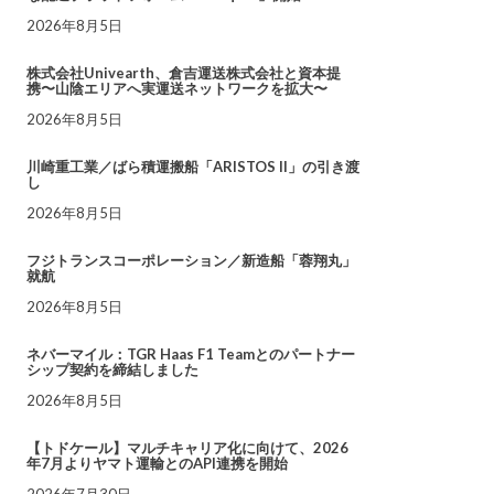
2026年8月5日
株式会社Univearth、倉吉運送株式会社と資本提
携〜山陰エリアへ実運送ネットワークを拡大〜
2026年8月5日
川崎重工業／ばら積運搬船「ARISTOS II」の引き渡
し
2026年8月5日
フジトランスコーポレーション／新造船「蓉翔丸」
就航
2026年8月5日
ネバーマイル：TGR Haas F1 Teamとのパートナー
シップ契約を締結しました
2026年8月5日
【トドケール】マルチキャリア化に向けて、2026
年7月よりヤマト運輸とのAPI連携を開始
2026年7月30日