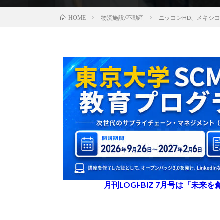
物流施設/不動産
ニッコンHD、メキシ
HOME
月刊LOGI-BIZ 7月号は「未