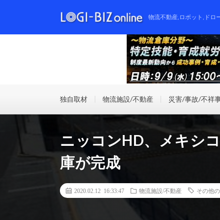
物流不動産,ロボット,ドロ
独自取材
物流施設/不動産
災害/事故/不祥
ニッコンHD、メキシコ
庫が完成
2020.02.12 16:33:47
物流施設/不動産
その他の