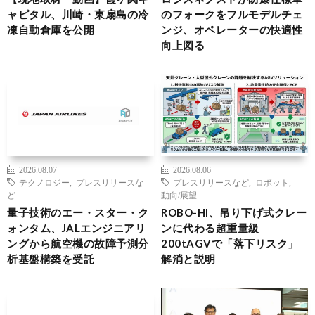
ャピタル、川崎・東扇島の冷
のフォークをフルモデルチェ
凍自動倉庫を公開
ンジ、オペレーターの快適性
向上図る
2026.08.07
2026.08.06
テクノロジー
,
プレスリリースな
プレスリリースなど
,
ロボット
,
ど
動向/展望
量子技術のエー・スター・ク
ROBO-HI、吊り下げ式クレー
ォンタム、JALエンジニアリ
ンに代わる超重量級
ングから航空機の故障予測分
200tAGVで「落下リスク」
析基盤構築を受託
解消と説明