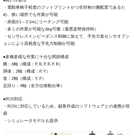
・電動車椅子程度のフットプリントかつ非対称の腕配置であるた
め、狭い場所でも作業が可能
・床面0.1～2.1mにリーチング可能
・多くの作業が可能な6kg可搬（最悪姿勢保持時）
・センサレスインピーダンス制御に加えて、手先力覚センサオプシ
ョンにより高精度な手先力制御が可能
●多種多様な作業に十分な関節構成
腕：6軸（構成：P, R, P, R, P, R）
胴体：2軸（構成：P, Y）
首：2軸（構成：Y, P）
足回り：4軸（全方位移動台車）
●ROS対応
・ROSに対応しているため、顧客作成のソフトウェアとの連携が容
易
・シミュレータモデルも提供