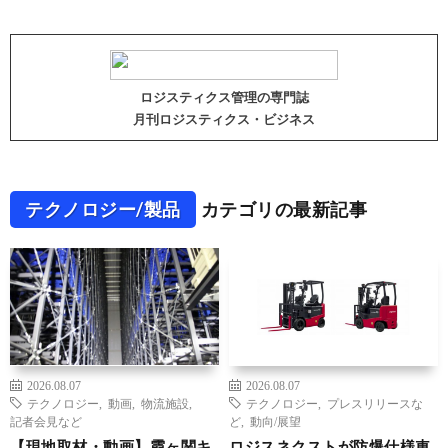
ロジスティクス管理の専門誌
月刊ロジスティクス・ビジネス
テクノロジー/製品
カテゴリの最新記事
2026.08.07
2026.08.07
テクノロジー
,
動画
,
物流施設
,
テクノロジー
,
プレスリリースな
記者会見など
ど
,
動向/展望
【現地取材・動画】霞ヶ関キ
ロジスネクストが防爆仕様車