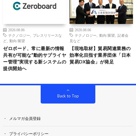
2026.08.06
2026.08.06
テクノロジー
,
プレスリリースな
テクノロジー
,
動向/展望
,
記者会
ど
,
動向/展望
見など
ゼロボード、常に最新の情報
【現地取材】貿易関連業務の
共有が可能な“動的サプライヤ
効率化目指す業界団体「日本
ー管理”実現する新システムの
貿易DX協会」が発足
提供開始へ
Back to Top
メルマガ会員登録
プライバシーポリシー