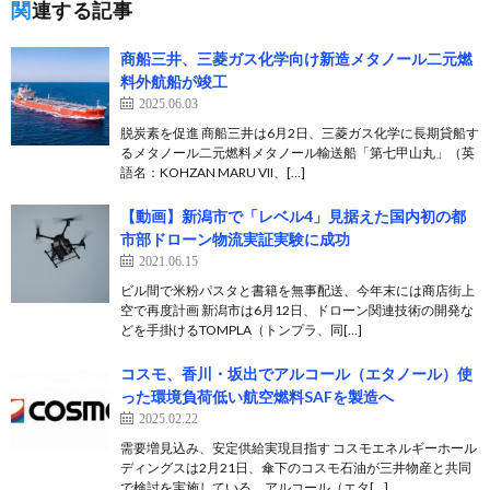
関連する記事
商船三井、三菱ガス化学向け新造メタノール二元燃
料外航船が竣工
2025.06.03
脱炭素を促進 商船三井は6月2日、三菱ガス化学に長期貸船す
るメタノール二元燃料メタノール輸送船「第七甲山丸」（英
語名：KOHZAN MARU VII、[…]
【動画】新潟市で「レベル4」見据えた国内初の都
市部ドローン物流実証実験に成功
2021.06.15
ビル間で米粉パスタと書籍を無事配送、今年末には商店街上
空で再度計画 新潟市は6月12日、ドローン関連技術の開発な
どを手掛けるTOMPLA（トンプラ、同[…]
コスモ、香川・坂出でアルコール（エタノール）使
った環境負荷低い航空燃料SAFを製造へ
2025.02.22
需要増見込み、安定供給実現目指す コスモエネルギーホール
ディングスは2月21日、傘下のコスモ石油が三井物産と共同
で検討を実施している、アルコール（エタ[…]