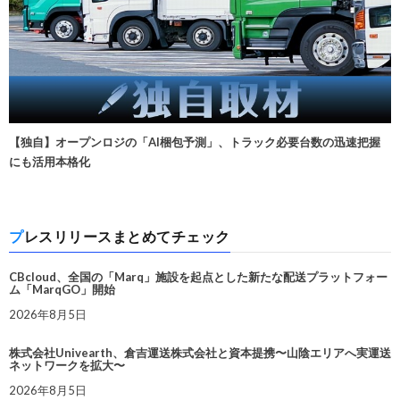
【独自】オープンロジの「AI梱包予測」、トラック必要台数の迅速把握
にも活用本格化
プレスリリースまとめてチェック
CBcloud、全国の「Marq」施設を起点とした新たな配送プラットフォー
ム「MarqGO」開始
2026年8月5日
株式会社Univearth、倉吉運送株式会社と資本提携〜山陰エリアへ実運送
ネットワークを拡大〜
2026年8月5日