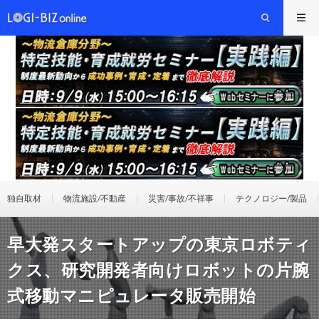
独自取材
物流施設/不動産
災害/事故/不祥事
テクノロジー/製品
早大発スタートアップの東京ロボティ
クス、研究開発者向けロボットの片腕
式移動マニピュレータ販売開始