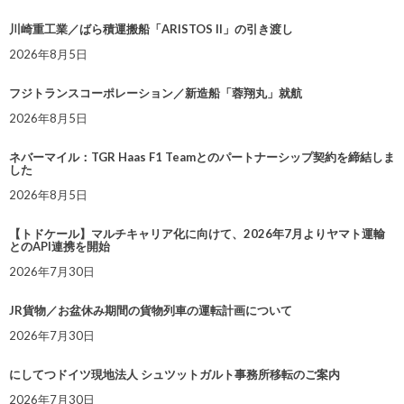
川崎重工業／ばら積運搬船「ARISTOS II」の引き渡し
2026年8月5日
フジトランスコーポレーション／新造船「蓉翔丸」就航
2026年8月5日
ネバーマイル：TGR Haas F1 Teamとのパートナーシップ契約を締結しま
した
2026年8月5日
【トドケール】マルチキャリア化に向けて、2026年7月よりヤマト運輸
とのAPI連携を開始
2026年7月30日
JR貨物／お盆休み期間の貨物列車の運転計画について
2026年7月30日
にしてつドイツ現地法人 シュツットガルト事務所移転のご案内
2026年7月30日