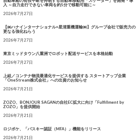
自動車船の荷役中断を抑制する自動車移動用「スケーター」を開発・導
入 ～自力走行できない車両を約5分で移動可能に～
2026年7月27日
【㈱ハナインターナショナル×星清重機運輸㈱】グループ会社で販売力の
更なる強化ねらう
2026年7月27日
東京ミッドタウン八重洲でロボット配送サービスを本格始動
2026年7月27日
上組／コンテナ物流最適化サービスを提供する スタートアップ企業
「OneStream株式会社」への出資のお知らせ
2026年7月21日
ZOZO、BONJOUR SAGANの自社EC拡大に向け「Fulfillment by
ZOZO」を提供開始
2026年7月21日
ロジポケ、「パスキー認証（MFA）」機能をリリース
2026年7月21日