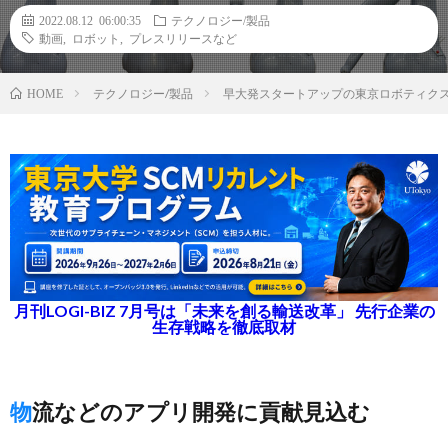
2022.08.12 06:00:35
テクノロジー/製品
動画
,
ロボット
,
プレスリリースなど
テクノロジー/製品
早大発スタートアップの東京ロボティク
HOME
月刊LOGI-BIZ 7月号は「未来を創る輸送改革」 先行企業の
生存戦略を徹底取材
物流などのアプリ開発に貢献見込む