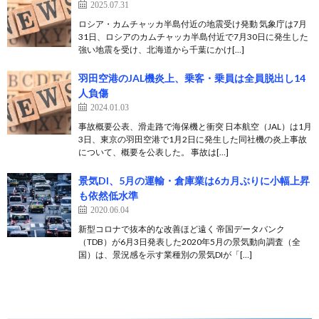
2025.07.31
ロシア・カムチャッカ半島付近の地震受け発動 気象庁は7月
31日、ロシアのカムチャッカ半島付近で7月30日に発生した
強い地震を受け、北海道から千葉にかけ[…]
羽田空港のJAL機炎上、乗客・乗員は全員脱出し14
人負傷
2024.01.03
事故概要公表、滑走路で海保機と衝突 日本航空（JAL）は1月
3日、東京の羽田空港で1月2日に発生した同社機の炎上事故
について、概要を公表した。 事故は[…]
景気DI、5月の運輸・倉庫業は6カ月ぶりに小幅上昇
も依然低水準
2020.06.04
新型コロナで抜本的な改善ほど遠く 帝国データバンク
（TDB）が6月3日発表した2020年5月の景気動向調査（全
国）は、景況感を示す業種別の景気DIが「[…]