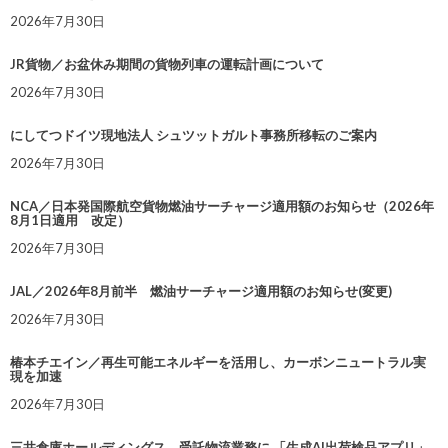
2026年7月30日
JR貨物／お盆休み期間の貨物列車の運転計画について
2026年7月30日
にしてつドイツ現地法人 シュツットガルト事務所移転のご案内
2026年7月30日
NCA／日本発国際航空貨物燃油サーチャージ適用額のお知らせ（2026年
8月1日適用 改定）
2026年7月30日
JAL／2026年8月前半 燃油サーチャージ適用額のお知らせ(変更)
2026年7月30日
椿本チエイン／再生可能エネルギーを活用し、カーボンニュートラル実
現を加速
2026年7月30日
三井倉庫ホールディングス、受託物流業務に 「生成AI出荷検品アプリ」