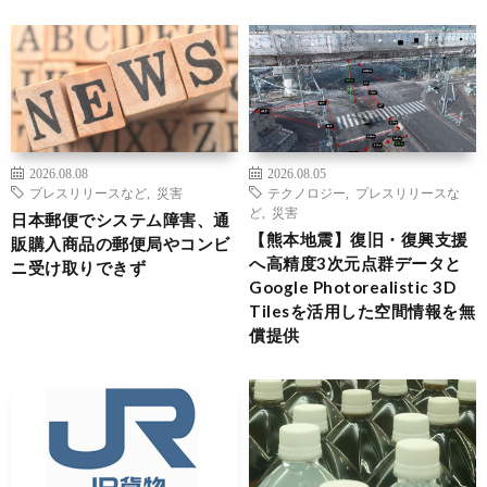
2026.08.08
2026.08.05
プレスリリースなど
,
災害
テクノロジー
,
プレスリリースな
ど
,
災害
日本郵便でシステム障害、通
【熊本地震】復旧・復興支援
販購入商品の郵便局やコンビ
へ高精度3次元点群データと
ニ受け取りできず
Google Photorealistic 3D
Tilesを活用した空間情報を無
償提供