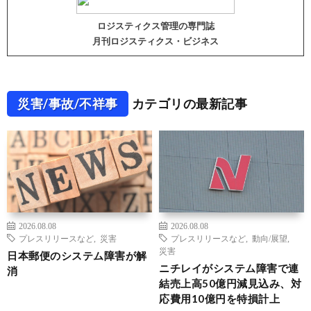
ロジスティクス管理の専門誌
月刊ロジスティクス・ビジネス
災害/事故/不祥事
カテゴリの最新記事
2026.08.08
2026.08.08
プレスリリースなど
,
災害
プレスリリースなど
,
動向/展望
,
災害
日本郵便のシステム障害が解
ニチレイがシステム障害で連
消
結売上高50億円減見込み、対
応費用10億円を特損計上