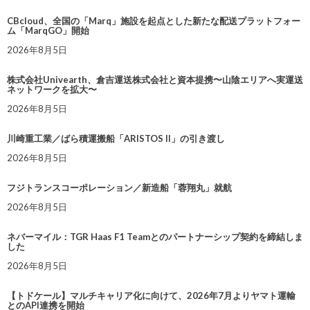
CBcloud、全国の「Marq」施設を起点とした新たな配送プラットフォー
ム「MarqGO」開始
2026年8月5日
株式会社Univearth、倉吉運送株式会社と資本提携〜山陰エリアへ実運送
ネットワークを拡大〜
2026年8月5日
川崎重工業／ばら積運搬船「ARISTOS II」の引き渡し
2026年8月5日
フジトランスコーポレーション／新造船「蓉翔丸」就航
2026年8月5日
ネバーマイル：TGR Haas F1 Teamとのパートナーシップ契約を締結しま
した
2026年8月5日
【トドケール】マルチキャリア化に向けて、2026年7月よりヤマト運輸
とのAPI連携を開始