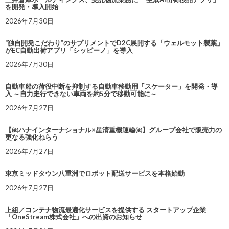
を開発・導入開始
2026年7月30日
“独自開発こだわり”のサプリメントでD2C展開する「ウェルモット製薬」
がEC自動出荷アプリ「シッピーノ」を導入
2026年7月30日
自動車船の荷役中断を抑制する自動車移動用「スケーター」を開発・導
入 ～自力走行できない車両を約5分で移動可能に～
2026年7月27日
【㈱ハナインターナショナル×星清重機運輸㈱】グループ会社で販売力の
更なる強化ねらう
2026年7月27日
東京ミッドタウン八重洲でロボット配送サービスを本格始動
2026年7月27日
上組／コンテナ物流最適化サービスを提供する スタートアップ企業
「OneStream株式会社」への出資のお知らせ