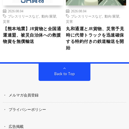
2026.08.04
2026.08.04
プレスリリースなど
,
動向/展望
,
プレスリリースなど
,
動向/展望
,
災害
災害
【熊本地震】JR貨物と全国通
丸和通運とJR貨物、災害予見
運連盟、被災自治体への救援
時に代替トラックを迅速確保
物資を無償輸送
する特約付きの鉄道輸送を開
始
Back to Top
メルマガ会員登録
プライバシーポリシー
広告掲載