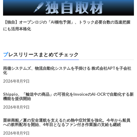
【独自】オープンロジの「AI梱包予測」、トラック必要台数の迅速把握
にも活用本格化
プレスリリースまとめてチェック
両備システムズ、物流自動化システムを手掛ける 株式会社APTを子会社
化
2026年8月9日
Shippio、「輸送中の商品」の可視化をInvoiceのAI-OCRで自動化する新
機能を提供開始
2026年8月9日
栗林商船／夏の安全運航を支えるため熱中症対策を強化。今年から船員
への飲料配布を開始、4年目となるファン付き作業服の支給も継続
2026年8月9日