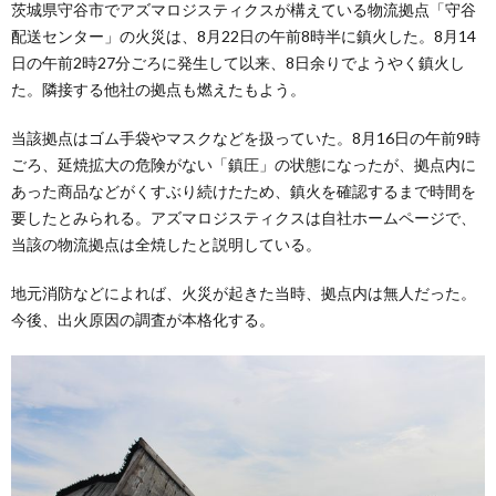
茨城県守谷市でアズマロジスティクスが構えている物流拠点「守谷
配送センター」の火災は、8月22日の午前8時半に鎮火した。8月14
日の午前2時27分ごろに発生して以来、8日余りでようやく鎮火し
た。隣接する他社の拠点も燃えたもよう。
当該拠点はゴム手袋やマスクなどを扱っていた。8月16日の午前9時
ごろ、延焼拡大の危険がない「鎮圧」の状態になったが、拠点内に
あった商品などがくすぶり続けたため、鎮火を確認するまで時間を
要したとみられる。アズマロジスティクスは自社ホームページで、
当該の物流拠点は全焼したと説明している。
地元消防などによれば、火災が起きた当時、拠点内は無人だった。
今後、出火原因の調査が本格化する。