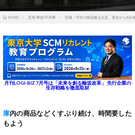
災害/事故/不祥事
茨城・守谷の物流拠点火災、発生から8日
HOME
月刊LOGI-BIZ 7月号は「未来を創る輸送改革」 先行企業の
生存戦略を徹底取材
庫内の商品などくすぶり続け、時間要した
もよう