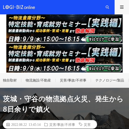
独自取材
物流施設/不動産
災害/事故/不祥事
テクノロジー/製品
茨城・守谷の物流拠点火災、発生から
8日余りで鎮火
2022.08.22 13:45:14
災害/事故/不祥事
災害