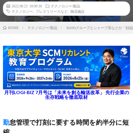
2022.08.23 18:00:30
テクノロジー/製品
テクノロジー
,
プレスリリースなど
,
物流施設
テクノロジー/製品
SGHDグループとシャープ系などが「顔
HOME
月刊LOGI-BIZ 7月号は「未来を創る輸送改革」 先行企業の
生存戦略を徹底取材
勤怠管理で打刻に要する時間を約半分に短
縮