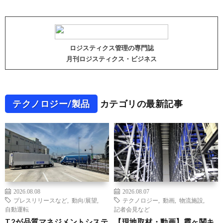
ロジスティクス管理の専門誌
月刊ロジスティクス・ビジネス
テクノロジー/製品
カテゴリの最新記事
2026.08.08
2026.08.07
プレスリリースなど
,
動向/展望
,
テクノロジー
,
動画
,
物流施設
,
自動運転
記者会見など
T2が品質マネジメントシステ
【現地取材・動画】霞ヶ関キ