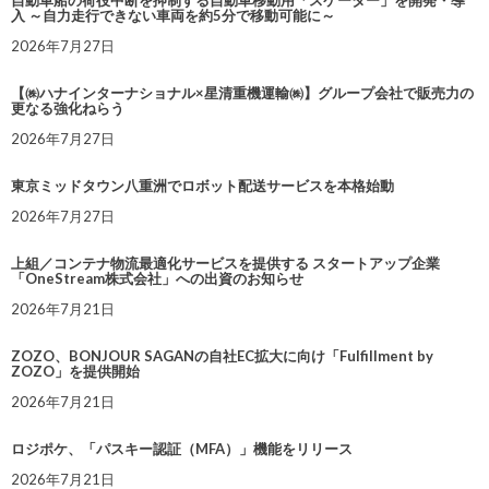
自動車船の荷役中断を抑制する自動車移動用「スケーター」を開発・導
入 ～自力走行できない車両を約5分で移動可能に～
2026年7月27日
【㈱ハナインターナショナル×星清重機運輸㈱】グループ会社で販売力の
更なる強化ねらう
2026年7月27日
東京ミッドタウン八重洲でロボット配送サービスを本格始動
2026年7月27日
上組／コンテナ物流最適化サービスを提供する スタートアップ企業
「OneStream株式会社」への出資のお知らせ
2026年7月21日
ZOZO、BONJOUR SAGANの自社EC拡大に向け「Fulfillment by
ZOZO」を提供開始
2026年7月21日
ロジポケ、「パスキー認証（MFA）」機能をリリース
2026年7月21日