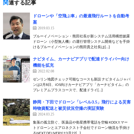
関連する記事
ドローンや「空飛ぶ車」の最適飛行ルートを自動考
案
2019.03.15
ブルーイノベーション・熊田社長が新システム活用構想披露
ドローン（小型無人機）の運行管理システム開発などを手掛
けるブルーイノベーションの熊田貴之社長は[…]
ナビタイム、カーナビアプリで配達ドライバー向け
機能を拡充
2022.02.08
ゼンリン地図チェック可能なコースも新設 ナビタイムジャパ
ンは2月8日、iOS向けカーナビアプリ「カーナビタイム」の
プレミアムプラスコースで、配達ドライ[…]
静岡・下田でドローン「レベル3.5」飛行による災害
時物資配送と被災状況空撮の実証実験
2024.03.25
集落の孤立防ぐ、医薬品や衛星携帯電話を空輸 KDDIスマー
トドローンとエアロネクスト子会社でドローン物流を手掛け
るNEXT DELIVERYは3月22[…]