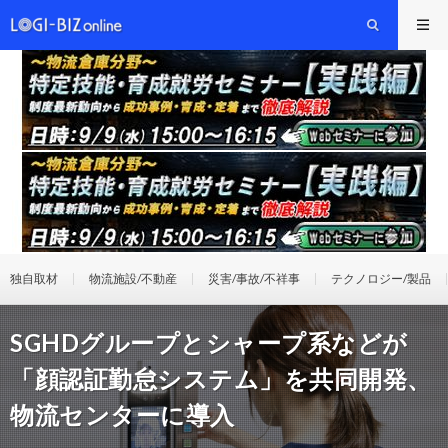
独自取材
物流施設/不動産
災害/事故/不祥事
テクノロジー/製品
SGHDグループとシャープ系などが
「顔認証勤怠システム」を共同開発、
物流センターに導入