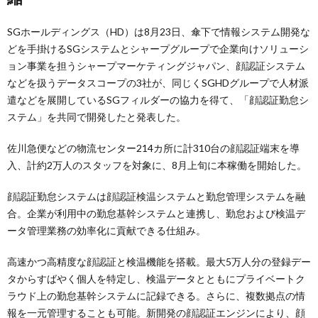
SGホールディングス（HD）は8月23日、傘下で情報システム開発な
どを手掛けるSGシステムとシャープグループで企業向けソリューシ
ョン事業を担うシャープマーケティングジャパン、顔認証システム
などを扱うデータスコープの3社が、同じくSGHDグループで人材派
遣などを展開しているSGフィルダーの協力を得て、「顔認証勤怠シ
ステム」を共同で開発したと発表した。
佐川急便などの物流センター214カ所に計310台の顔認証端末を導
入、計約2万人のスタッフを対象に、8月上旬に本稼働を開始した。
顔認証勤怠システムは顔認証検温システムと勤怠管理システムを融
合。企業が利用中の勤怠基幹システムと連携し、勤怠および検温デ
ータ管理業務の効率化に貢献できる仕組み。
高速かつ高精度な顔認証と検温機能を搭載。最大5万人分の登録デー
タからすばやく個人を特定し、検温データとともにプライベートク
ラウド上の勤怠基幹システムに記録できる。さらに、複数拠点の情
報を一元管理することも可能。新開発の顔認証エンジンにより、顔