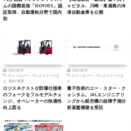
ムの国際規格「ISO9001」認
ャピタル、川崎・東扇島の冷
証取得、自動運転分野で国内
凍自動倉庫を公開
初
2026.08.07
2026.08.07
テクノロジー
,
プレスリリースな
テクノロジー
,
プレスリリースな
ど
,
動向/展望
ど
ロジスネクストが防爆仕様車
量子技術のエー・スター・ク
のフォークをフルモデルチェ
ォンタム、JALエンジニアリ
ンジ、オペレーターの快適性
ングから航空機の故障予測分
向上図る
析基盤構築を受託