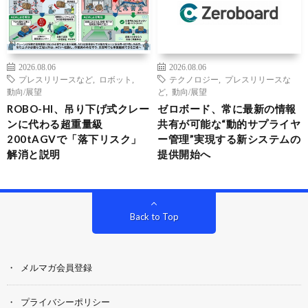
2026.08.06
2026.08.06
プレスリリースなど
,
ロボット
,
テクノロジー
,
プレスリリースな
動向/展望
ど
,
動向/展望
ROBO-HI、吊り下げ式クレー
ゼロボード、常に最新の情報
ンに代わる超重量級
共有が可能な“動的サプライヤ
200tAGVで「落下リスク」
ー管理”実現する新システムの
解消と説明
提供開始へ
Back to Top
メルマガ会員登録
プライバシーポリシー