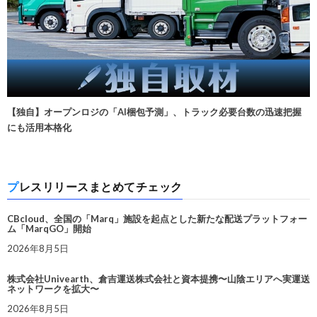
【独自】オープンロジの「AI梱包予測」、トラック必要台数の迅速把握
にも活用本格化
プレスリリースまとめてチェック
CBcloud、全国の「Marq」施設を起点とした新たな配送プラットフォー
ム「MarqGO」開始
2026年8月5日
株式会社Univearth、倉吉運送株式会社と資本提携〜山陰エリアへ実運送
ネットワークを拡大〜
2026年8月5日