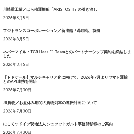
川崎重工業／ばら積運搬船「ARISTOS II」の引き渡し
2026年8月5日
フジトランスコーポレーション／新造船「蓉翔丸」就航
2026年8月5日
ネバーマイル：TGR Haas F1 Teamとのパートナーシップ契約を締結しま
した
2026年8月5日
【トドケール】マルチキャリア化に向けて、2026年7月よりヤマト運輸
とのAPI連携を開始
2026年7月30日
JR貨物／お盆休み期間の貨物列車の運転計画について
2026年7月30日
にしてつドイツ現地法人 シュツットガルト事務所移転のご案内
2026年7月30日