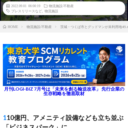
2022.09.01 06:00:19
物流施設/不動産
プレスリリースなど
,
物流施設
物流施設/不動産
茨城・つくば市とグッドマンが未利用地45
HOME
月刊LOGI-BIZ 7月号は「未来を創る輸送改革」 先行企業の
生存戦略を徹底取材
110億円、アメニティ設備なども立ち並ぶ
「ビジネスパーク」に