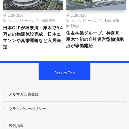
2026.08.06
2026.08.06
プレスリリースなど
,
物流施設
プレスリリースなど
,
動向/展望
,
物流施設
日本GLPが神奈川・厚木で8.4
住友林業グループ、神奈川・
万㎡の物流施設完成、日本エ
厚木で初の自社運営型物流拠
マソンや真栄運輸など入居決
点が稼働開始
定
Back to Top
メルマガ会員登録
プライバシーポリシー
広告掲載