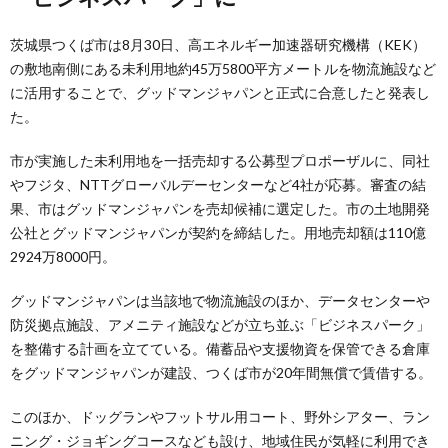
茨城県つくば市は8月30日、高エネルギー加速器研究機構（KEK）
の敷地南側にある未利用地約45万5800平方メートルを物流施設など
に活用することで、グッドマンジャパンと正式に合意したと発表し
た。
市が実施した未利用地を一括売却する公募型プロポーザルに、同社
やフジタ、NTTグローバルデーセンターなど4社が応募。審査の結
果、市はグッドマンジャパンを売却候補に選定した。市の土地開発
公社とグッドマンジャパンが契約を締結した。用地売却額は110億
2924万8000円。
グッドマンジャパンは当該地で物流施設のほか、データセンターや
防災拠点施設、アメニティ施設などが立ち並ぶ「ビジネスパーク」
を整備する計画を立てている。備蓄品や支援物資を保管できる倉庫
をグッドマンジャパンが建設、つくば市が20年間無償で賃借する。
このほか、ドッグランやフットサル用コート、野外シアター、ラン
ニング・ジョギングコースなども設け、地域住民が気軽に利用でき