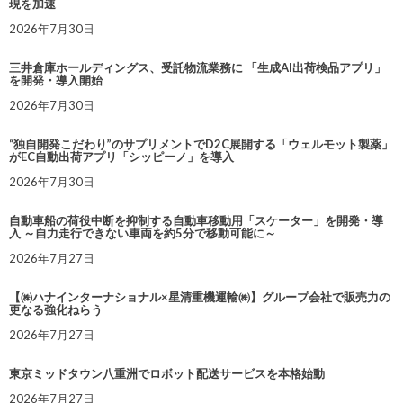
現を加速
2026年7月30日
三井倉庫ホールディングス、受託物流業務に 「生成AI出荷検品アプリ」
を開発・導入開始
2026年7月30日
“独自開発こだわり”のサプリメントでD2C展開する「ウェルモット製薬」
がEC自動出荷アプリ「シッピーノ」を導入
2026年7月30日
自動車船の荷役中断を抑制する自動車移動用「スケーター」を開発・導
入 ～自力走行できない車両を約5分で移動可能に～
2026年7月27日
【㈱ハナインターナショナル×星清重機運輸㈱】グループ会社で販売力の
更なる強化ねらう
2026年7月27日
東京ミッドタウン八重洲でロボット配送サービスを本格始動
2026年7月27日