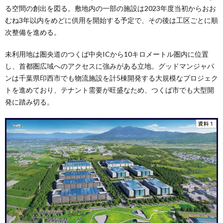
る空間の創出を図る。敷地内の一部の施設は2023年度当初からおお
むね3年以内をめどに供用を開始する予定で、その後は工区ごとに順
次整備を進める。
未利用地は圏央道のつくば中央ICから10キロメートル圏内に位置
し、首都圏広域へのアクセスに強みがある立地。グッドマンジャパ
ンは千葉県印西市でも物流施設を計5棟開発する大規模なプロジェク
トを進めており、テナント需要が旺盛なため、つくば市でも大型開
発に踏み切る。