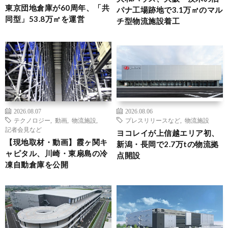
東京団地倉庫が60周年、「共
パナ工場跡地で3.1万㎡のマル
同型」53.8万㎡を運営
チ型物流施設着工
2026.08.07
2026.08.06
テクノロジー
,
動画
,
物流施設
,
プレスリリースなど
,
物流施設
記者会見など
ヨコレイが上信越エリア初、
【現地取材・動画】霞ヶ関キ
新潟・長岡で2.7万tの物流拠
ャピタル、川崎・東扇島の冷
点開設
凍自動倉庫を公開