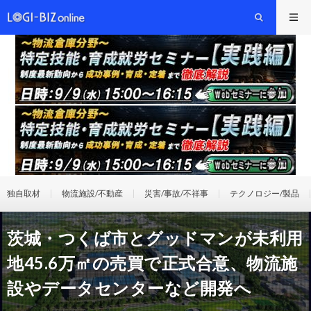
独自取材
物流施設/不動産
災害/事故/不祥事
テクノロジー/製品
茨城・つくば市とグッドマンが未利用
地45.6万㎡の売買で正式合意、物流施
設やデータセンターなど開発へ