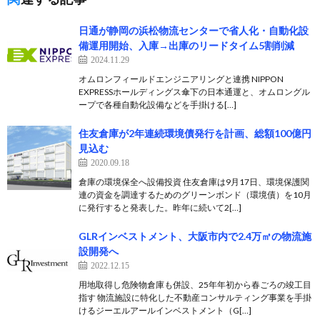
日通が静岡の浜松物流センターで省人化・自動化設
備運用開始、入庫→出庫のリードタイム5割削減
2024.11.29
オムロンフィールドエンジニアリングと連携 NIPPON
EXPRESSホールディングス傘下の日本通運と、オムロングル
ープで各種自動化設備などを手掛ける[…]
住友倉庫が2年連続環境債発行を計画、総額100億円
見込む
2020.09.18
倉庫の環境保全へ設備投資 住友倉庫は9月17日、環境保護関
連の資金を調達するためのグリーンボンド（環境債）を10月
に発行すると発表した。昨年に続いて2[…]
GLRインベストメント、大阪市内で2.4万㎡の物流施
設開発へ
2022.12.15
用地取得し危険物倉庫も併設、25年年初から春ごろの竣工目
指す 物流施設に特化した不動産コンサルティング事業を手掛
けるジーエルアールインベストメント（G[…]