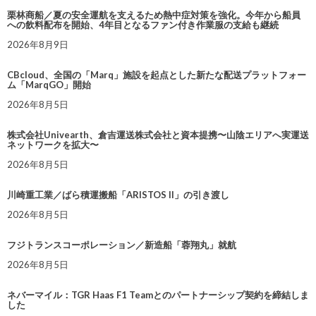
栗林商船／夏の安全運航を支えるため熱中症対策を強化。今年から船員
への飲料配布を開始、4年目となるファン付き作業服の支給も継続
2026年8月9日
CBcloud、全国の「Marq」施設を起点とした新たな配送プラットフォー
ム「MarqGO」開始
2026年8月5日
株式会社Univearth、倉吉運送株式会社と資本提携〜山陰エリアへ実運送
ネットワークを拡大〜
2026年8月5日
川崎重工業／ばら積運搬船「ARISTOS II」の引き渡し
2026年8月5日
フジトランスコーポレーション／新造船「蓉翔丸」就航
2026年8月5日
ネバーマイル：TGR Haas F1 Teamとのパートナーシップ契約を締結しま
した