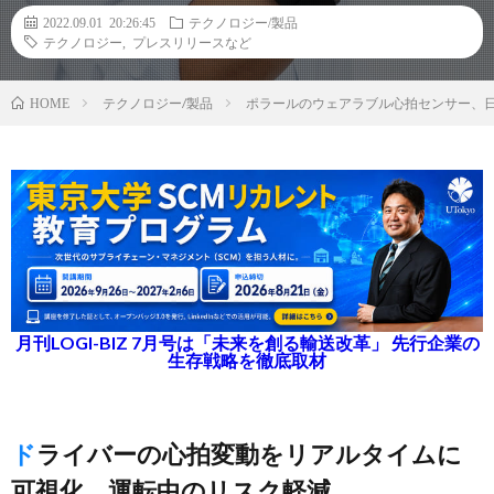
2022.09.01 20:26:45
テクノロジー/製品
テクノロジー
,
プレスリリースなど
テクノロジー/製品
ポラールのウェアラブル心拍センサー、
HOME
月刊LOGI-BIZ 7月号は「未来を創る輸送改革」 先行企業の
生存戦略を徹底取材
ドライバーの心拍変動をリアルタイムに
可視化、運転中のリスク軽減