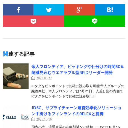
関連する記事
帝人フロンティア、ピッキングや仕分けの時間50％
削減見込むウエアラブル型RFIDリーダー開発
2023.06.22
ICタグをピンポイントで的確に読み取り可能 帝人グループの
繊維商社、帝人フロンティアは6月21日、人差し指の内側で
ICタグをピンポイントで的確に読み取[…]
JDSC、サプライチェーン運営効率化ソリューショ
ン手掛けるフィンランドのRELEXと提携
2025.10.16
国内小売・流通企業の在庫削減など後押し JDSCは10月16