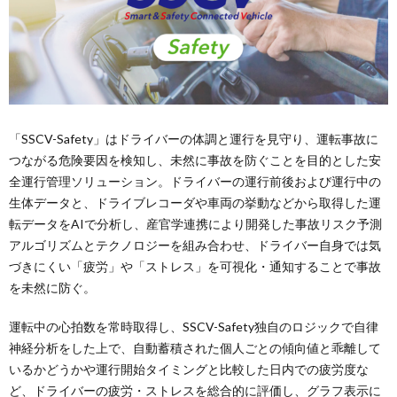
「SSCV-Safety」はドライバーの体調と運行を見守り、運転事故に
つながる危険要因を検知し、未然に事故を防ぐことを目的とした安
全運行管理ソリューション。ドライバーの運行前後および運行中の
生体データと、ドライブレコーダや車両の挙動などから取得した運
転データをAIで分析し、産官学連携により開発した事故リスク予測
アルゴリズムとテクノロジーを組み合わせ、ドライバー自身では気
づきにくい「疲労」や「ストレス」を可視化・通知することで事故
を未然に防ぐ。
運転中の心拍数を常時取得し、SSCV-Safety独自のロジックで自律
神経分析をした上で、自動蓄積された個人ごとの傾向値と乖離して
いるかどうかや運行開始タイミングと比較した日内での疲労度な
ど、ドライバーの疲労・ストレスを総合的に評価し、グラフ表示に