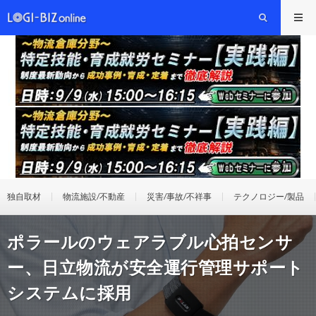
独自取材
物流施設/不動産
災害/事故/不祥事
テクノロジー/製品
ポラールのウェアラブル心拍センサ
ー、日立物流が安全運行管理サポート
システムに採用