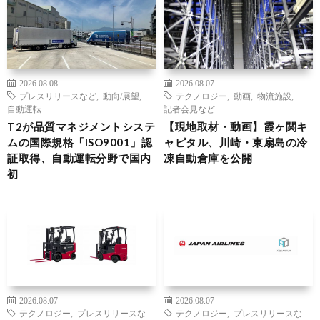
2026.08.08
2026.08.07
プレスリリースなど
,
動向/展望
,
テクノロジー
,
動画
,
物流施設
,
自動運転
記者会見など
T2が品質マネジメントシステ
【現地取材・動画】霞ヶ関キ
ムの国際規格「ISO9001」認
ャピタル、川崎・東扇島の冷
証取得、自動運転分野で国内
凍自動倉庫を公開
初
2026.08.07
2026.08.07
テクノロジー
,
プレスリリースな
テクノロジー
,
プレスリリースな