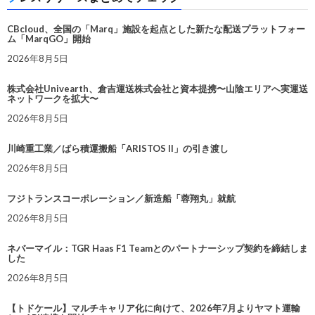
CBcloud、全国の「Marq」施設を起点とした新たな配送プラットフォー
ム「MarqGO」開始
2026年8月5日
株式会社Univearth、倉吉運送株式会社と資本提携〜山陰エリアへ実運送
ネットワークを拡大〜
2026年8月5日
川崎重工業／ばら積運搬船「ARISTOS II」の引き渡し
2026年8月5日
フジトランスコーポレーション／新造船「蓉翔丸」就航
2026年8月5日
ネバーマイル：TGR Haas F1 Teamとのパートナーシップ契約を締結しま
した
2026年8月5日
【トドケール】マルチキャリア化に向けて、2026年7月よりヤマト運輸