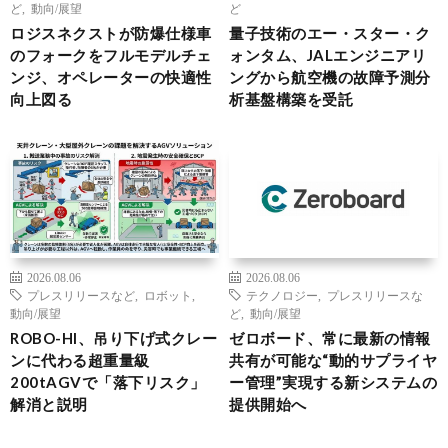
ど
,
動向/展望
ど
ロジスネクストが防爆仕様車
量子技術のエー・スター・ク
のフォークをフルモデルチェ
ォンタム、JALエンジニアリ
ンジ、オペレーターの快適性
ングから航空機の故障予測分
向上図る
析基盤構築を受託
2026.08.06
2026.08.06
プレスリリースなど
,
ロボット
,
テクノロジー
,
プレスリリースな
動向/展望
ど
,
動向/展望
ROBO-HI、吊り下げ式クレー
ゼロボード、常に最新の情報
ンに代わる超重量級
共有が可能な“動的サプライヤ
200tAGVで「落下リスク」
ー管理”実現する新システムの
解消と説明
提供開始へ