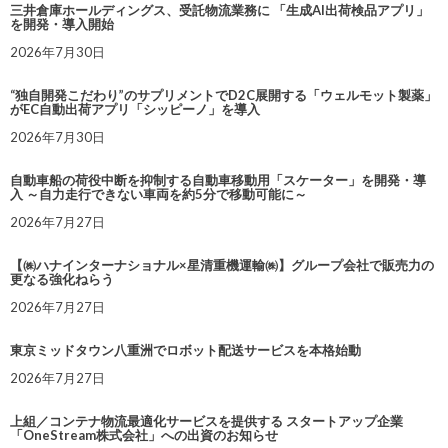
三井倉庫ホールディングス、受託物流業務に 「生成AI出荷検品アプリ」
を開発・導入開始
2026年7月30日
“独自開発こだわり”のサプリメントでD2C展開する「ウェルモット製薬」
がEC自動出荷アプリ「シッピーノ」を導入
2026年7月30日
自動車船の荷役中断を抑制する自動車移動用「スケーター」を開発・導
入 ～自力走行できない車両を約5分で移動可能に～
2026年7月27日
【㈱ハナインターナショナル×星清重機運輸㈱】グループ会社で販売力の
更なる強化ねらう
2026年7月27日
東京ミッドタウン八重洲でロボット配送サービスを本格始動
2026年7月27日
上組／コンテナ物流最適化サービスを提供する スタートアップ企業
「OneStream株式会社」への出資のお知らせ