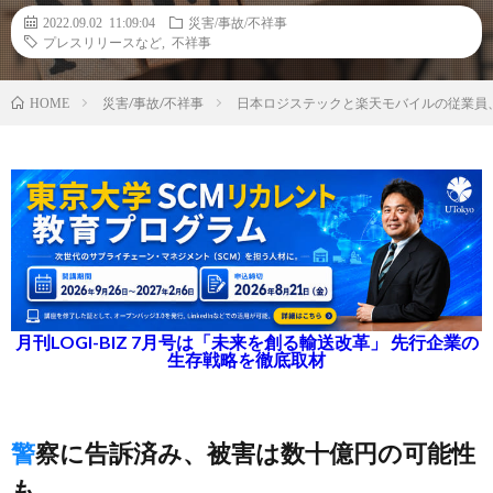
2022.09.02 11:09:04
災害/事故/不祥事
プレスリリースなど
,
不祥事
災害/事故/不祥事
日本ロジステックと楽天モバイルの従業員
HOME
月刊LOGI-BIZ 7月号は「未来を創る輸送改革」 先行企業の
生存戦略を徹底取材
警察に告訴済み、被害は数十億円の可能性
も