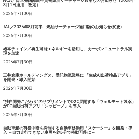
NCA／日本発国際航空貨物燃油サーチャージ適用額のお知らせ（2026年
8月1日適用 改定）
2026年7月30日
JAL／2026年8月前半 燃油サーチャージ適用額のお知らせ(変更)
2026年7月30日
椿本チエイン／再生可能エネルギーを活用し、カーボンニュートラル実
現を加速
2026年7月30日
三井倉庫ホールディングス、受託物流業務に 「生成AI出荷検品アプリ」
を開発・導入開始
2026年7月30日
“独自開発こだわり”のサプリメントでD2C展開する「ウェルモット製薬」
がEC自動出荷アプリ「シッピーノ」を導入
2026年7月30日
自動車船の荷役中断を抑制する自動車移動用「スケーター」を開発・導
入 ～自力走行できない車両を約5分で移動可能に～