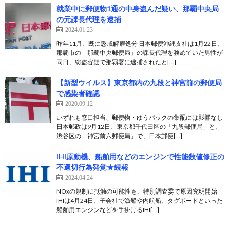
就業中に郵便物1通の中身盗んだ疑い、那覇中央局
の元課長代理を逮捕
2024.01.23
昨年11月、既に懲戒解雇処分 日本郵便沖縄支社は1月22日、
那覇市の「那覇中央郵便局」の課長代理を務めていた男性が
同日、窃盗容疑で那覇署に逮捕されたと[…]
【新型ウイルス】東京都内の九段と神宮前の郵便局
で感染者確認
2020.09.12
いずれも窓口担当、郵便物・ゆうパックの集配には影響なし
日本郵政は9月12日、東京都千代田区の「九段郵便局」と、
渋谷区の「神宮前六郵便局」で、日本郵便[…]
IHI原動機、船舶用などのエンジンで性能数値修正の
不適切行為発覚★続報
2024.04.24
NOxの規制に抵触の可能性も、特別調査委で原因究明開始
IHIは4月24日、子会社で漁船や内航船、タグボードといった
船舶用エンジンなどを手掛けるIHI[…]