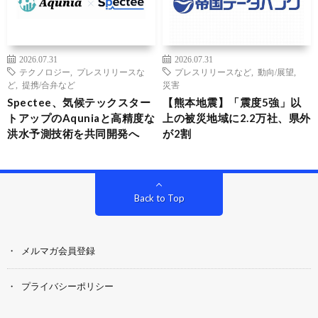
2026.07.31
2026.07.31
テクノロジー
,
プレスリリースな
プレスリリースなど
,
動向/展望
,
ど
,
提携/合弁など
災害
Spectee、気候テックスター
【熊本地震】「震度5強」以
トアップのAquniaと高精度な
上の被災地域に2.2万社、県外
洪水予測技術を共同開発へ
が2割
Back to Top
メルマガ会員登録
プライバシーポリシー