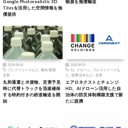
Google Photorealistic 3D
物資を無償輸送
Tilesを活用した空間情報を無
償提供
2026.08.04
2026.08.03
プレスリリースなど
,
動向/展望
,
AI
,
ドローン
,
プレスリリースな
災害
ど
,
提携/合弁など
,
災害
丸和通運とJR貨物、災害予見
エアロネクストとチェンジ
時に代替トラックを迅速確保
HD、AIドローン活用した自
する特約付きの鉄道輸送を開
治体の防災体制構築支援で新
始
たに提携