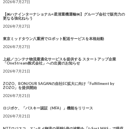
2026年7月27日
【㈱ハナインターナショナル×星清重機運輸㈱】グループ会社で販売力の
更なる強化ねらう
2026年7月27日
東京ミッドタウン八重洲でロボット配送サービスを本格始動
2026年7月27日
上組／コンテナ物流最適化サービスを提供する スタートアップ企業
「OneStream株式会社」への出資のお知らせ
2026年7月21日
ZOZO、BONJOUR SAGANの自社EC拡大に向け「Fulfillment by
ZOZO」を提供開始
2026年7月21日
ロジポケ、「パスキー認証（MFA）」機能をリリース
2026年7月21日
NTTロジスコ、エンタメ物流の平時5倍の波動を「t-Sort MAS」で吸収