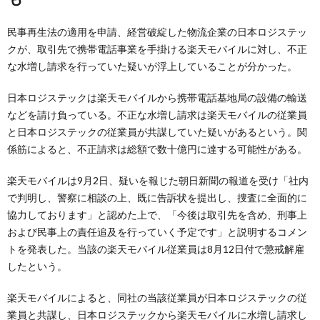
民事再生法の適用を申請、経営破綻した物流企業の日本ロジステッ
クが、取引先で携帯電話事業を手掛ける楽天モバイルに対し、不正
な水増し請求を行っていた疑いが浮上していることが分かった。
日本ロジステックは楽天モバイルから携帯電話基地局の設備の輸送
などを請け負っている。不正な水増し請求は楽天モバイルの従業員
と日本ロジステックの従業員が共謀していた疑いがあるという。関
係筋によると、不正請求は総額で数十億円に達する可能性がある。
楽天モバイルは9月2日、疑いを報じた朝日新聞の報道を受け「社内
で判明し、警察に相談の上、既に告訴状を提出し、捜査に全面的に
協力しております」と認めた上で、「今後は取引先を含め、刑事上
および民事上の責任追及を行っていく予定です」と説明するコメン
トを発表した。当該の楽天モバイル従業員は8月12日付で懲戒解雇
したという。
楽天モバイルによると、同社の当該従業員が日本ロジステックの従
業員と共謀し、日本ロジステックから楽天モバイルに水増し請求し