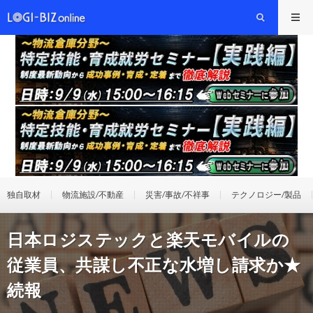
独自取材
物流施設/不動産
災害/事故/不祥事
テクノロジー/製品
日本ロジステックと楽天モバイルの
従業員、共謀し不正な水増し請求か★
続報