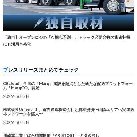
【独自】オープンロジの「AI梱包予測」、トラック必要台数の迅速把握
にも活用本格化
プレスリリースまとめてチェック
CBcloud、全国の「Marq」施設を起点とした新たな配送プラットフォー
ム「MarqGO」開始
2026年8月5日
株式会社Univearth、倉吉運送株式会社と資本提携〜山陰エリアへ実運送
ネットワークを拡大〜
2026年8月5日
川崎重工業／ばら積運搬船「ARISTOS II」の引き渡し