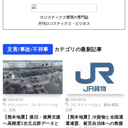
ロジスティクス管理の専門誌
月刊ロジスティクス・ビジネス
災害/事故/不祥事
カテゴリの最新記事
2026.08.05
2026.08.04
テクノロジー
,
プレスリリースな
プレスリリースなど
,
動向/展望
,
ど
,
災害
災害
【熊本地震】復旧・復興支援
【熊本地震】JR貨物と全国通
へ高精度3次元点群データと
運連盟、被災自治体への救援