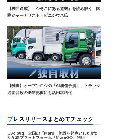
【独自連載】「今そこにある危機」を読み解く 国
際ジャーナリスト・ビニシウス氏
【独自】オープンロジの「AI梱包予測」、トラック
必要台数の迅速把握にも活用本格化
プレスリリースまとめてチェック
CBcloud、全国の「Marq」施設を起点とした新た
な配送プラットフォーム「MarqGO」開始