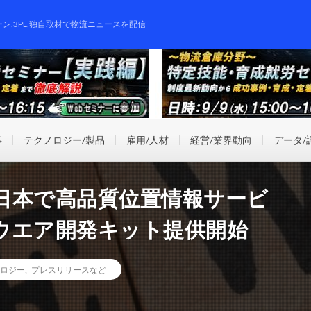
ーン,3PL,独自取材で物流ニュースを配信
事
テクノロジー/製品
雇用/人材
経営/業界動向
データ/
日本で高品質位置情報サービ
ウエア開発キット提供開始
ロジー
,
プレスリリースなど