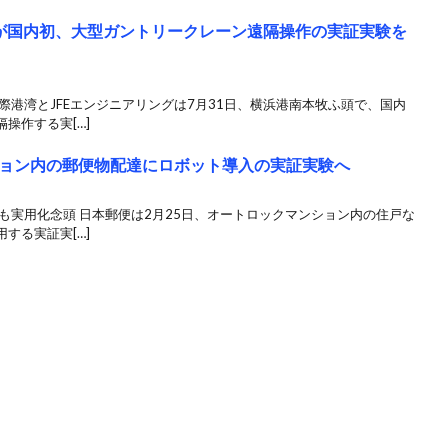
ジが国内初、大型ガントリークレーン遠隔操作の実証実験を
際港湾とJFEエンジニアリングは7月31日、横浜港南本牧ふ頭で、国内
操作する実[…]
ョン内の郵便物配達にロボット導入の実証実験へ
も実用化念頭 日本郵便は2月25日、オートロックマンション内の住戸な
する実証実[…]