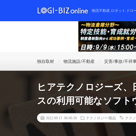
物流不動産,ロボット,ドロ
独自取材
物流施設/不動産
災害/事故/不祥
ヒアテクノロジーズ、
スの利用可能なソフト
2022.09.15 06:00:36
テクノロジー/製品
テクノ