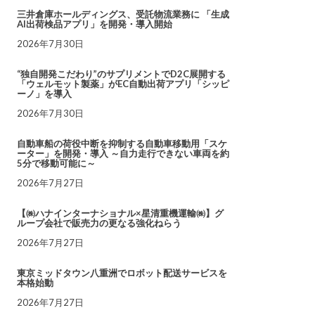
三井倉庫ホールディングス、受託物流業務に 「生成
AI出荷検品アプリ」を開発・導入開始
2026年7月30日
“独自開発こだわり”のサプリメントでD2C展開する
「ウェルモット製薬」がEC自動出荷アプリ「シッピ
ーノ」を導入
2026年7月30日
自動車船の荷役中断を抑制する自動車移動用「スケ
ーター」を開発・導入 ～自力走行できない車両を約
5分で移動可能に～
2026年7月27日
【㈱ハナインターナショナル×星清重機運輸㈱】グ
ループ会社で販売力の更なる強化ねらう
2026年7月27日
東京ミッドタウン八重洲でロボット配送サービスを
本格始動
2026年7月27日