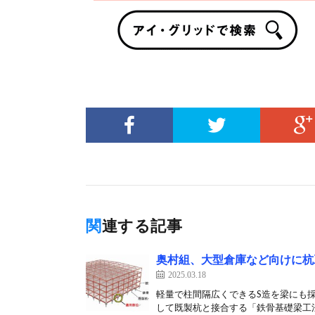
関連する記事
奥村組、大型倉庫など向けに杭
2025.03.18
軽量で柱間隔広くできるS造を梁にも採
して既製杭と接合する「鉄骨基礎梁工法