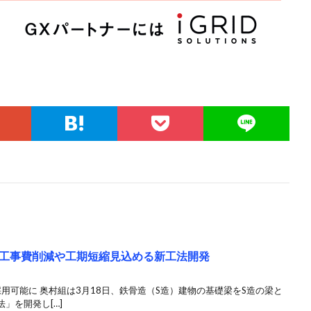
工事費削減や工期短縮見込める新工法開発
用可能に 奥村組は3月18日、鉄骨造（S造）建物の基礎梁をS造の梁と
」を開発し[…]