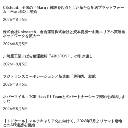
CBcloud、全国の「Marq」施設を起点とした新たな配送プラットフォー
ム「MarqGO」開始
2026年8月5日
株式会社Univearth、倉吉運送株式会社と資本提携〜山陰エリアへ実運送
ネットワークを拡大〜
2026年8月5日
川崎重工業／ばら積運搬船「ARISTOS II」の引き渡し
2026年8月5日
フジトランスコーポレーション／新造船「蓉翔丸」就航
2026年8月5日
ネバーマイル：TGR Haas F1 Teamとのパートナーシップ契約を締結しま
した
2026年8月5日
【トドケール】マルチキャリア化に向けて、2026年7月よりヤマト運輸
とのAPI連携を開始