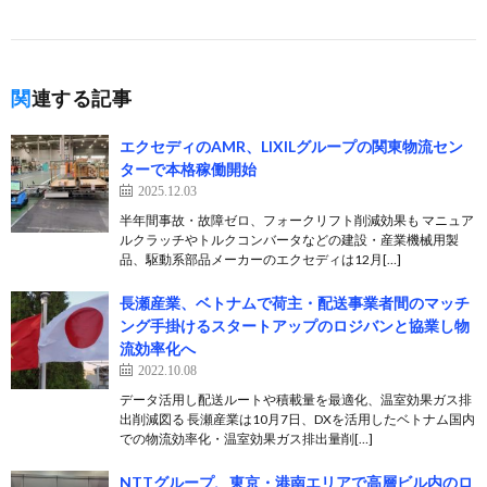
関連する記事
エクセディのAMR、LIXILグループの関東物流セン
ターで本格稼働開始
2025.12.03
半年間事故・故障ゼロ、フォークリフト削減効果も マニュア
ルクラッチやトルクコンバータなどの建設・産業機械用製
品、駆動系部品メーカーのエクセディは12月[…]
長瀬産業、ベトナムで荷主・配送事業者間のマッチ
ング手掛けるスタートアップのロジバンと協業し物
流効率化へ
2022.10.08
データ活用し配送ルートや積載量を最適化、温室効果ガス排
出削減図る 長瀬産業は10月7日、DXを活用したベトナム国内
での物流効率化・温室効果ガス排出量削[…]
NTTグループ、東京・港南エリアで高層ビル内のロ