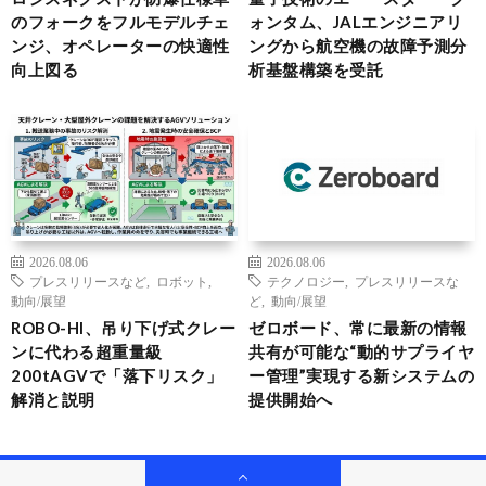
のフォークをフルモデルチェ
ォンタム、JALエンジニアリ
ンジ、オペレーターの快適性
ングから航空機の故障予測分
向上図る
析基盤構築を受託
2026.08.06
2026.08.06
プレスリリースなど
,
ロボット
,
テクノロジー
,
プレスリリースな
動向/展望
ど
,
動向/展望
ROBO-HI、吊り下げ式クレー
ゼロボード、常に最新の情報
ンに代わる超重量級
共有が可能な“動的サプライヤ
200tAGVで「落下リスク」
ー管理”実現する新システムの
解消と説明
提供開始へ