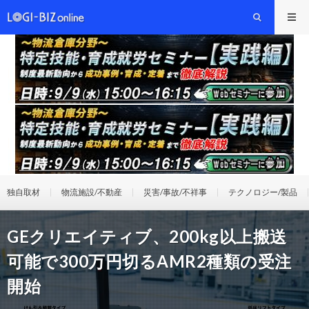
独自取材
物流施設/不動産
災害/事故/不祥事
テクノロジー/製品
GEクリエイティブ、200kg以上搬送
可能で300万円切るAMR2種類の受注
開始