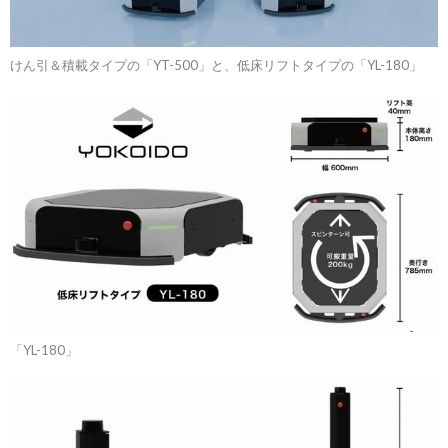
けん引＆積載タイプの「YT-500」と、低床リフトタイプの「YL-180」
「YL-180」