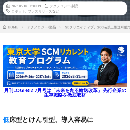
2025.05.16 06:00:19
テクノロジー/製品
ロボット
,
プレスリリースなど
テクノロジー/製品
GEクリエイティブ、200kg以上搬送可能
HOME
月刊LOGI-BIZ 7月号は「未来を創る輸送改革」 先行企業の
生存戦略を徹底取材
低床型とけん引型、導入容易に