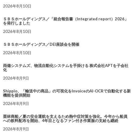
2026年8月10日
ＳＢＳホールディングス／「統合報告書（Integrated report）2026」
を発行しました
2026年8月10日
ＳＢＳホールディングス／DEI座談会を開催
2026年8月10日
両備システムズ、物流自動化システムを手掛ける 株式会社APTを子会社
化
2026年8月9日
Shippio、「輸送中の商品」の可視化をInvoiceのAI-OCRで自動化する新
機能を提供開始
2026年8月9日
栗林商船／夏の安全運航を支えるため熱中症対策を強化。今年から船員
への飲料配布を開始、4年目となるファン付き作業服の支給も継続
2026年8月9日