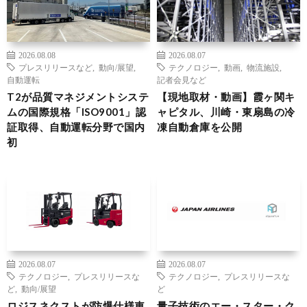
2026.08.08
2026.08.07
プレスリリースなど
,
動向/展望
,
テクノロジー
,
動画
,
物流施設
,
自動運転
記者会見など
T2が品質マネジメントシステ
【現地取材・動画】霞ヶ関キ
ムの国際規格「ISO9001」認
ャピタル、川崎・東扇島の冷
証取得、自動運転分野で国内
凍自動倉庫を公開
初
2026.08.07
2026.08.07
テクノロジー
,
プレスリリースな
テクノロジー
,
プレスリリースな
ど
,
動向/展望
ど
ロジスネクストが防爆仕様車
量子技術のエー・スター・ク