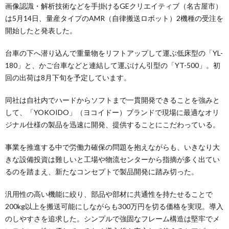
画像認識・解析技術などを手掛けるGEクリエイティブ（名古屋市）
は5月14日、量産タイプのAMR（自律搬送ロボット）2機種の受注を
開始したと発表した。
台車の下へ潜り込んで重量物をリフトアップして運ぶ低床型の「YL-
180」と、かご台車などと連結して運ぶけん引型の「YT-500」。初
回の出荷は8月下旬を予定しています。
同社は自社内でハードからソフトまで一貫開発できることを強みと
して、「YOKOIDO」（ヨコイドー）ブランドで現場に最適なオリ
ジナル仕様の製品を迅速に開発、提供することにこだわっている。
事業を推進する中で労働力確保の問題を抱えながらも、いきなり大
きな設備投資は難しいと工場や物流センターから指摘が多く出てい
るのを踏まえ、新たなコンセプトで製品開発に踏み切った。
汎用性の高い機能に絞り、部品や部材に共通性を持たせることで
200kg以上を搬送可能にしながらも300万円を切る価格を実現。導入
のしやすさを追求した。シンプルで強固なフレーム構造は堅牢でメ