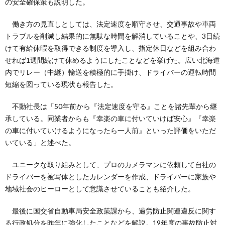
の安全確保策も説明した。
働き方の見直しとしては、法定速度を順守させ、交通事故や車両
トラブルを削減し結果的に無駄な時間を解消していることや、3日続
けて有給休暇を取得できる制度を導入し、指定休日などを組み合わ
せれば1週間続けて休めるようにしたことなどを挙げた。広い北海道
内でリレー（中継）輸送を積極的に手掛け、ドライバーの運転時間
短縮を図っている現状も報告した。
不動社長は「50年前から『法定速度を守る』ことを諸先輩から継
承している。同業者からも『幸楽の車に付いていけば安心』『幸楽
の車に付いていけるようになったら一人前』といった評価をいただ
いている」と述べた。
ユニークな取り組みとして、プロのカメラマンに依頼して自社の
ドライバーを被写体としたカレンダーを作成、ドライバーに家族や
地域社会のヒーローとして意識させていることも紹介した。
最後に国交省自動車局安全政策課から、過労防止関連違反に関す
る行政処分を昨年に強化したことなどを解説。19年度の事故防止対