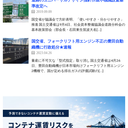
準改定へ
2019.09.09
国交省が協議会で方針表明、「使いやすさ・分かりやすさ」
推進 国土交通省は9月6日、社会資本整備協議会道路分科会の
基本政策部会（部会長・石田東生筑波大名[…]
国交省、フォークリフト用エンジン不正の豊田自動
織機に行政処分★速報
2023.04.26
量産に不可欠な「型式指定」取り消し 国土交通省は4月26
日、豊田自動織機が日本市場向けフォークリフト用エンジン
2機種で、国が定める排出ガスの評価試験の[…]