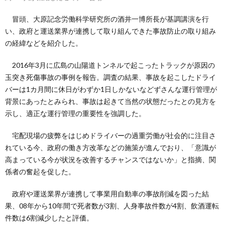
冒頭、大原記念労働科学研究所の酒井一博所長が基調講演を行
い、政府と運送業界が連携して取り組んできた事故防止の取り組み
の経緯などを紹介した。
2016年3月に広島の山陽道トンネルで起こったトラックが原因の
玉突き死傷事故の事例を報告。調査の結果、事故を起こしたドライ
バーは1カ月間に休日がわずか1日しかないなどずさんな運行管理が
背景にあったとみられ、事故は起きて当然の状態だったとの見方を
示し、適正な運行管理の重要性を強調した。
宅配現場の疲弊をはじめドライバーの過重労働が社会的に注目さ
れている今、政府の働き方改革などの施策が進んでおり、「意識が
高まっている今が状況を改善するチャンスではないか」と指摘、関
係者の奮起を促した。
政府や運送業界が連携して事業用自動車の事故削減を図った結
果、08年から10年間で死者数が3割、人身事故件数が4割、飲酒運転
件数は6割減少したと評価。