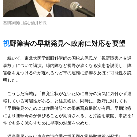
基調講演に臨む酒井所長
視野障害の早期発見へ政府に対応を要望
続いて、東北大医学部眼科講師の国松志保氏が「視野障害と交通
事故」について講演。緑内障など視野が狭くなる疾患を説明し、障
害物を見つけるのが遅れるなど車の運転に影響を及ぼす可能性を説
明した。
こうした病域は「自覚症状がないために自身の病気に気付かず運
転している可能性がある」と注意喚起。同時に、政府に対しても
「早期発見のためには住民健診での眼底写真撮影が有用。早期治療
により運転寿命が伸びることが期待される」と持論を展開、事故を1
件でも多く減らすために早期の対策を求めた。
運送業界からは東京空港交通の坂田顕久常務取締役が登場し、自