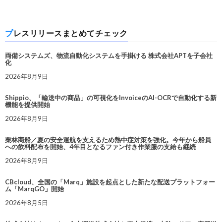
プレスリリースまとめてチェック
両備システムズ、物流自動化システムを手掛ける 株式会社APTを子会社
化
2026年8月9日
Shippio、「輸送中の商品」の可視化をInvoiceのAI-OCRで自動化する新
機能を提供開始
2026年8月9日
栗林商船／夏の安全運航を支えるため熱中症対策を強化。今年から船員
への飲料配布を開始、4年目となるファン付き作業服の支給も継続
2026年8月9日
CBcloud、全国の「Marq」施設を起点とした新たな配送プラットフォー
ム「MarqGO」開始
2026年8月5日