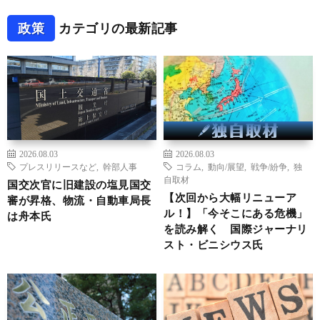
政策
カテゴリの最新記事
2026.08.03
2026.08.03
プレスリリースなど
,
幹部人事
コラム
,
動向/展望
,
戦争/紛争
,
独
自取材
国交次官に旧建設の塩見国交
【次回から大幅リニューア
審が昇格、物流・自動車局長
ル！】「今そこにある危機」
は舟本氏
を読み解く 国際ジャーナリ
スト・ビニシウス氏