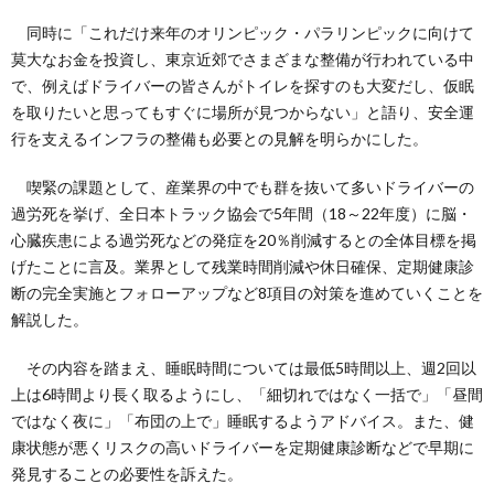
同時に「これだけ来年のオリンピック・パラリンピックに向けて
莫大なお金を投資し、東京近郊でさまざまな整備が行われている中
で、例えばドライバーの皆さんがトイレを探すのも大変だし、仮眠
を取りたいと思ってもすぐに場所が見つからない」と語り、安全運
行を支えるインフラの整備も必要との見解を明らかにした。
喫緊の課題として、産業界の中でも群を抜いて多いドライバーの
過労死を挙げ、全日本トラック協会で5年間（18～22年度）に脳・
心臓疾患による過労死などの発症を20％削減するとの全体目標を掲
げたことに言及。業界として残業時間削減や休日確保、定期健康診
断の完全実施とフォローアップなど8項目の対策を進めていくことを
解説した。
その内容を踏まえ、睡眠時間については最低5時間以上、週2回以
上は6時間より長く取るようにし、「細切れではなく一括で」「昼間
ではなく夜に」「布団の上で」睡眠するようアドバイス。また、健
康状態が悪くリスクの高いドライバーを定期健康診断などで早期に
発見することの必要性を訴えた。