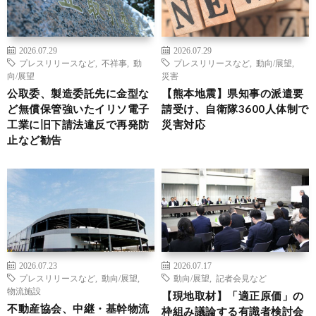
2026.07.29
2026.07.29
プレスリリースなど
,
不祥事
,
動
プレスリリースなど
,
動向/展望
,
向/展望
災害
公取委、製造委託先に金型な
【熊本地震】県知事の派遣要
ど無償保管強いたイリソ電子
請受け、自衛隊3600人体制で
工業に旧下請法違反で再発防
災害対応
止など勧告
2026.07.23
2026.07.17
プレスリリースなど
,
動向/展望
,
動向/展望
,
記者会見など
物流施設
【現地取材】「適正原価」の
不動産協会、中継・基幹物流
枠組み議論する有識者検討会