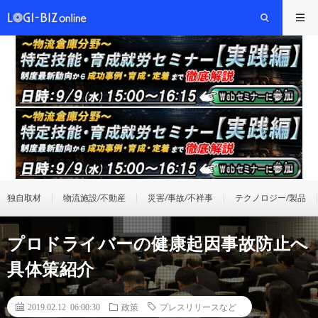
独自取材
物流施設/不動産
災害/事故/不祥事
テクノロジー/製品
プロドライバーの健康起因事故防止へ
具体策紹介
2019.02.12 06:00:30
政策
プレスリリースなど