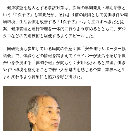
健康状態を起因とする事故対策は、疾病の早期発見・早期治療と
いう「2次予防」も重要だが、それより前の段階として労働条件や職
場環境、生活習慣を改善する「1次予防」へより注力すべきだと提
案。健康管理と運行管理を一体的に行うよう求めるとともに、デジ
タコなどの先進技術も駆使するようアピールした。
同研究所も参加している民間の任意団体「安全運行サポーター協
議会」で、体調などの情報を踏まえてドライバーが疲労を感じる度
合いを予測する「体調予報」が間もなく実用化されると展望。働き
やすい環境を整えることで若い人が魅力を感じる企業、業界へと生
まれ変わるよう聴衆にも協力を呼び掛けた。