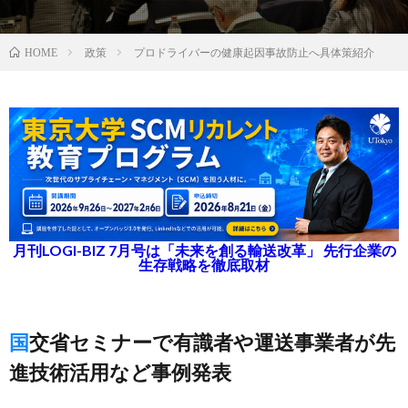
政策
プロドライバーの健康起因事故防止へ具体策紹介
HOME
月刊LOGI-BIZ 7月号は「未来を創る輸送改革」 先行企業の
生存戦略を徹底取材
国交省セミナーで有識者や運送事業者が先
進技術活用など事例発表