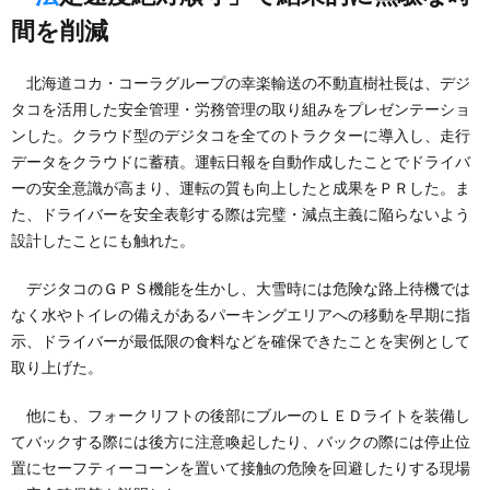
間を削減
北海道コカ・コーラグループの幸楽輸送の不動直樹社長は、デジ
タコを活用した安全管理・労務管理の取り組みをプレゼンテーショ
ンした。クラウド型のデジタコを全てのトラクターに導入し、走行
データをクラウドに蓄積。運転日報を自動作成したことでドライバ
ーの安全意識が高まり、運転の質も向上したと成果をＰＲした。ま
た、ドライバーを安全表彰する際は完璧・減点主義に陥らないよう
設計したことにも触れた。
デジタコのＧＰＳ機能を生かし、大雪時には危険な路上待機では
なく水やトイレの備えがあるパーキングエリアへの移動を早期に指
示、ドライバーが最低限の食料などを確保できたことを実例として
取り上げた。
他にも、フォークリフトの後部にブルーのＬＥＤライトを装備し
てバックする際には後方に注意喚起したり、バックの際には停止位
置にセーフティーコーンを置いて接触の危険を回避したりする現場