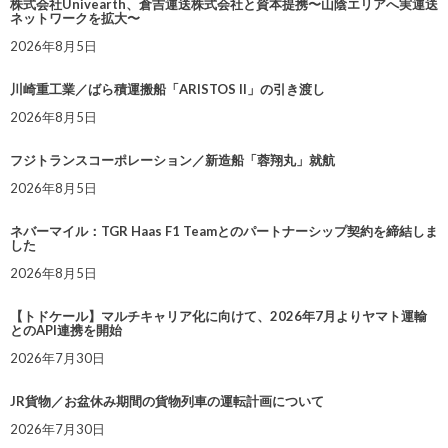
株式会社Univearth、倉吉運送株式会社と資本提携〜山陰エリアへ実運送
ネットワークを拡大〜
2026年8月5日
川崎重工業／ばら積運搬船「ARISTOS II」の引き渡し
2026年8月5日
フジトランスコーポレーション／新造船「蓉翔丸」就航
2026年8月5日
ネバーマイル：TGR Haas F1 Teamとのパートナーシップ契約を締結しま
した
2026年8月5日
【トドケール】マルチキャリア化に向けて、2026年7月よりヤマト運輸
とのAPI連携を開始
2026年7月30日
JR貨物／お盆休み期間の貨物列車の運転計画について
2026年7月30日