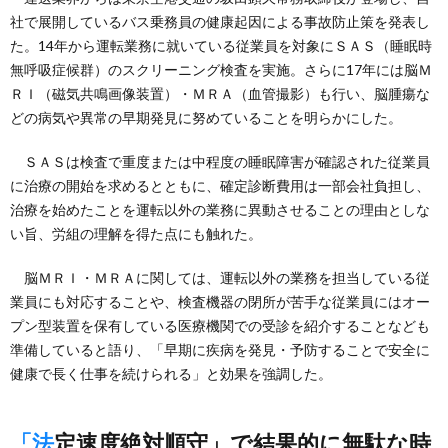
社で展開しているバス乗務員の健康起因による事故防止策を発表し
た。14年から運転業務に就いている従業員を対象にＳＡＳ（睡眠時
無呼吸症候群）のスクリーニング検査を実施。さらに17年には脳Ｍ
ＲＩ（磁気共鳴画像装置）・ＭＲＡ（血管撮影）も行い、脳腫瘍な
どの病気や異常の早期発見に努めていることを明らかにした。
ＳＡＳは検査で重度または中程度の睡眠障害が確認された従業員
に治療の開始を求めるとともに、確定診断費用は一部会社負担し、
治療を始めたことを運転以外の業務に異動させることの理由としな
い旨、労組の理解を得た点にも触れた。
脳ＭＲＩ・ＭＲＡに関しては、運転以外の業務を担当している従
業員にも対応することや、検査機器の閉所が苦手な従業員にはオー
プン型装置を保有している医療機関での受診を紹介することなども
準備していると語り、「早期に疾病を発見・予防することで安全に
健康で長く仕事を続けられる」と効果を強調した。
「法定速度絶対順守」で結果的に無駄な時