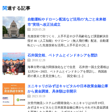
関連する記事
自動運転やドローン配送など活用の“丸ごと未来都
市”実現へ改正法成立
2020.05.28
先進技術で街づくり、人手不足や少子高齢化など課題解決目
指す AI（人工知能）やドローン（無人飛行機）配送、自動運
転といった先進技術を活用し人手不足や少[…]
石井国交相、ベトナムとインドネシアを歴訪
2018.12.28
海事分野の協力関係強化などで合意 石井啓一国土交通相は
12月24～28日、ベトナムとインドネシアを歴訪し、両国政
府の要人と意見交換した。 国交省に[…]
エニキャリがみずほキャピタルや日本政策金融公庫
から資金調達、具体額は非開示
2023.10.19
次世代物流システムの開発強化へ エニキャリは10月19日、
みずほキャピタルと日本政策金融公庫からそれぞれ資金調達
を実施したと発表した。 みずほキャピタ[…]