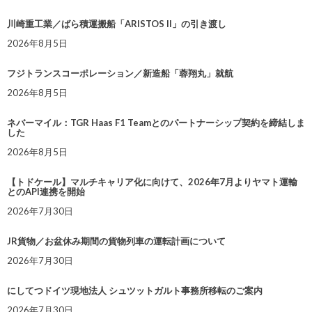
川崎重工業／ばら積運搬船「ARISTOS II」の引き渡し
2026年8月5日
フジトランスコーポレーション／新造船「蓉翔丸」就航
2026年8月5日
ネバーマイル：TGR Haas F1 Teamとのパートナーシップ契約を締結しま
した
2026年8月5日
【トドケール】マルチキャリア化に向けて、2026年7月よりヤマト運輸
とのAPI連携を開始
2026年7月30日
JR貨物／お盆休み期間の貨物列車の運転計画について
2026年7月30日
にしてつドイツ現地法人 シュツットガルト事務所移転のご案内
2026年7月30日