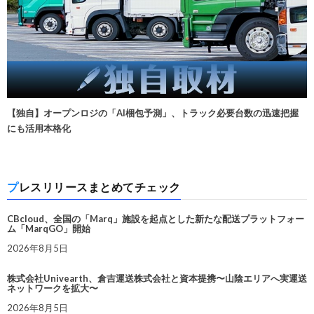
【独自】オープンロジの「AI梱包予測」、トラック必要台数の迅速把握
にも活用本格化
プレスリリースまとめてチェック
CBcloud、全国の「Marq」施設を起点とした新たな配送プラットフォー
ム「MarqGO」開始
2026年8月5日
株式会社Univearth、倉吉運送株式会社と資本提携〜山陰エリアへ実運送
ネットワークを拡大〜
2026年8月5日