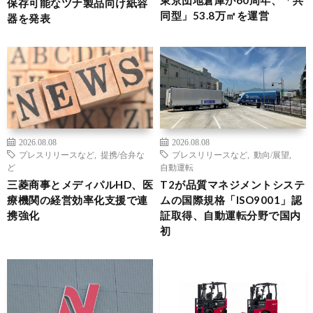
保存可能なツナ製品向け紙容
同型」53.8万㎡を運営
器を発表
2026.08.08
2026.08.08
プレスリリースなど
,
提携/合弁な
プレスリリースなど
,
動向/展望
,
ど
自動運転
三菱商事とメディパルHD、医
T2が品質マネジメントシステ
療機関の経営効率化支援で連
ムの国際規格「ISO9001」認
携強化
証取得、自動運転分野で国内
初