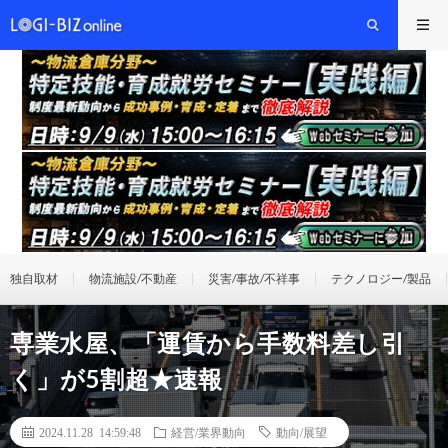
独自取材
物流施設/不動産
災害/事故/不祥事
テクノロジー/製品
専業水屋、「運賃から手数料差し引
く」が5割超★速報
2024.11.28 14:59:48
経営/業界動向
動向/展望