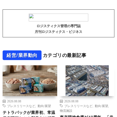
ロジスティクス管理の専門誌
月刊ロジスティクス・ビジネス
経営/業界動向
カテゴリの最新記事
2026.08.08
2026.08.08
プレスリリースなど
,
動向/展望
プレスリリースなど
,
動向/展望
,
物流施設
テトラパックが業界初、常温
東京団地倉庫が60周年、「共