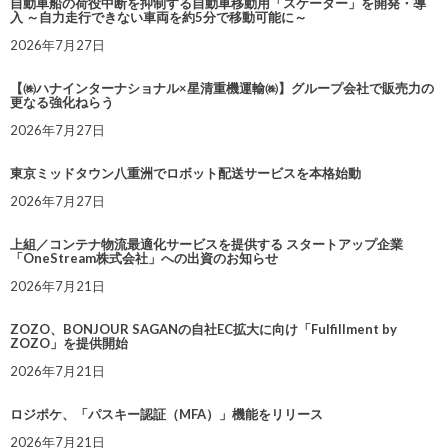
自動車船の荷役中断を抑制する自動車移動用「スケーター」を開発・導
入 ～自力走行できない車両を約5分で移動可能に～
2026年7月27日
【㈱ハナインターナショナル×星清重機運輸㈱】グループ会社で販売力の
更なる強化ねらう
2026年7月27日
東京ミッドタウン八重洲でロボット配送サービスを本格始動
2026年7月27日
上組／コンテナ物流最適化サービスを提供する スタートアップ企業
「OneStream株式会社」への出資のお知らせ
2026年7月21日
ZOZO、BONJOUR SAGANの自社EC拡大に向け「Fulfillment by
ZOZO」を提供開始
2026年7月21日
ロジポケ、「パスキー認証（MFA）」機能をリリース
2026年7月21日