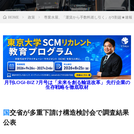
政策
専業水屋、「運賃から手数料差し引く」が5割超★速報
HOME
月刊LOGI-BIZ 7月号は「未来を創る輸送改革」 先行企業の
生存戦略を徹底取材
国交省が多重下請け構造検討会で調査結果
公表