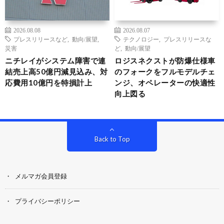
2026.08.08
2026.08.07
プレスリリースなど
,
動向/展望
,
テクノロジー
,
プレスリリースな
災害
ど
,
動向/展望
ニチレイがシステム障害で連
ロジスネクストが防爆仕様車
結売上高50億円減見込み、対
のフォークをフルモデルチェ
応費用10億円を特損計上
ンジ、オペレーターの快適性
向上図る
Back to Top
メルマガ会員登録
プライバシーポリシー