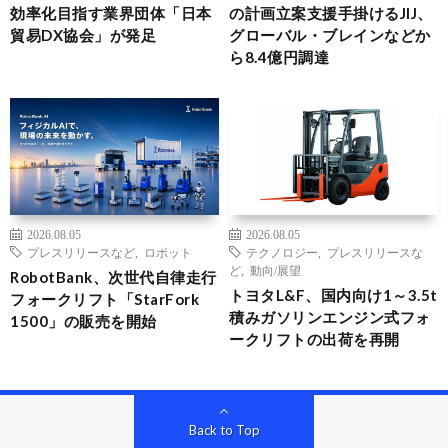
効率化目指す業界団体「日本
の計画立案支援手掛けるJIJ、
貿易DX協会」が発足
グローバル・ブレインなどか
ら8.4億円調達
2026.08.05
2026.08.05
プレスリリースなど
,
ロボット
テクノロジー
,
プレスリリースな
ど
,
動向/展望
RobotBank、次世代自律走行
トヨタL&F、国内向け1～3.5t
フォークリフト「StarFork
積みガソリンエンジン式フォ
1500」の販売を開始
ークリフトの出荷を再開
Back to Top