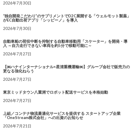
2026年7月30日
“独自開発こだわり”のサプリメントでD2C展開する「ウェルモット製薬」
がEC自動出荷アプリ「シッピーノ」を導入
2026年7月30日
自動車船の荷役中断を抑制する自動車移動用「スケーター」を開発・導
入 ～自力走行できない車両を約5分で移動可能に～
2026年7月27日
【㈱ハナインターナショナル×星清重機運輸㈱】グループ会社で販売力の
更なる強化ねらう
2026年7月27日
東京ミッドタウン八重洲でロボット配送サービスを本格始動
2026年7月27日
上組／コンテナ物流最適化サービスを提供する スタートアップ企業
「OneStream株式会社」への出資のお知らせ
2026年7月21日