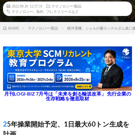
2022.09.26 12:57:31
テクノロジー/製品
テクノロジー
,
海外
,
プレスリリースなど
テクノロジー/製品
横河電機、シェルが蘭ロッテルダム港に建
HOME
月刊LOGI-BIZ 7月号は「未来を創る輸送改革」 先行企業の
生存戦略を徹底取材
25年操業開始予定、1日最大60トン生成を
計画