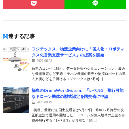
関連する記事
フジテックス、物流企業向けに「省人化・ロボティ
クス化営業支援サービス」の提案を開始
2021.06.08
荷主のコンペに対応、データ分析やシミュレーション、最適
な機器選定など実施 マテハン機器の販売や物流ロボットの導
入支援などを手掛けるフジテックスは6月8[…]
福島のDroneWorkSystem、「レベル3」飛行可能
なドローン機体の型式認定を国交省に申請
2023.09.19
3例目、量産に道 国土交通省は9月19日、昨年12月施行の改
正航空法で運用を開始した、ドローンが無人地帯の上空を目
視外飛行する「レベル3」が可能な「第[…]