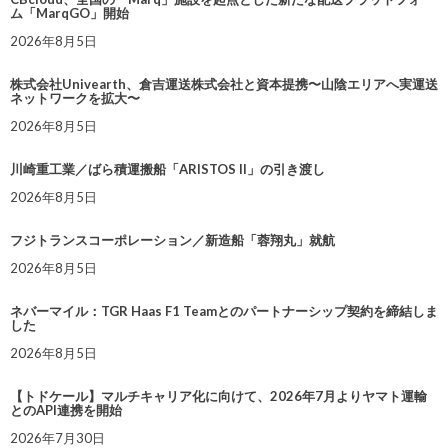
ム「MarqGO」開始
2026年8月5日
株式会社Univearth、倉吉運送株式会社と資本提携〜山陰エリアへ実運送
ネットワークを拡大〜
2026年8月5日
川崎重工業／ばら積運搬船「ARISTOS II」の引き渡し
2026年8月5日
フジトランスコーポレーション／新造船「蓉翔丸」就航
2026年8月5日
ネバーマイル：TGR Haas F1 Teamとのパートナーシップ契約を締結しま
した
2026年8月5日
【トドケール】マルチキャリア化に向けて、2026年7月よりヤマト運輸
とのAPI連携を開始
2026年7月30日