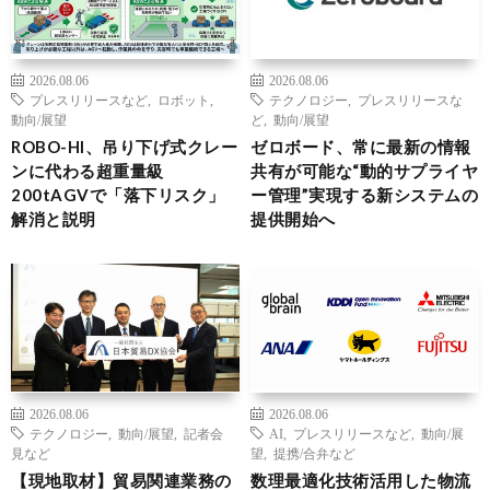
2026.08.06
2026.08.06
プレスリリースなど
,
ロボット
,
テクノロジー
,
プレスリリースな
動向/展望
ど
,
動向/展望
ROBO-HI、吊り下げ式クレー
ゼロボード、常に最新の情報
ンに代わる超重量級
共有が可能な“動的サプライヤ
200tAGVで「落下リスク」
ー管理”実現する新システムの
解消と説明
提供開始へ
2026.08.06
2026.08.06
テクノロジー
,
動向/展望
,
記者会
AI
,
プレスリリースなど
,
動向/展
見など
望
,
提携/合弁など
【現地取材】貿易関連業務の
数理最適化技術活用した物流