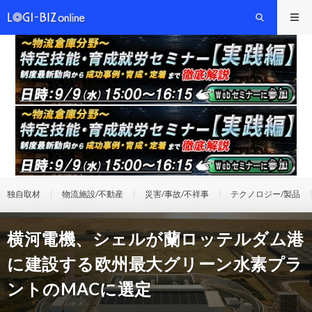
独自取材
物流施設/不動産
災害/事故/不祥事
テクノロジー/製品
横河電機、シェルが蘭ロッテルダム港
に建設する欧州最大グリーン水素プラ
ントのMACに選定