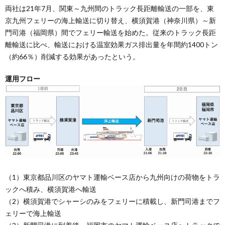
両社は21年7⽉、関東～九州間のトラック長距離輸送の一部を、東
京九州フェリーの海上輸送に切り替え、横須賀港（神奈川県）～新
⾨司港（福岡県）間でフェリー輸送を始めた。従来のトラック長距
離輸送に比べ、輸送における温室効果ガス排出量を年間約1400トン
（約66％）削減する効果があったという。
運用フロー
（1）東京都品川区のヤマト運輸ベース店から九州向けの荷物をトラ
ックへ積み、横須賀港へ輸送
（2）横須賀港でシャーシのみをフェリーに積載し、新門司港までフ
ェリーで海上輸送