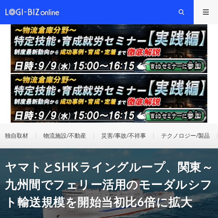
独自取材
物流施設/不動産
災害/事故/不祥事
テクノロジー/製品
ヤマトとSHKライングループ、関東～
九州間でフェリー活用のモーダルシフ
ト輸送規模を開始当初比6倍に拡大