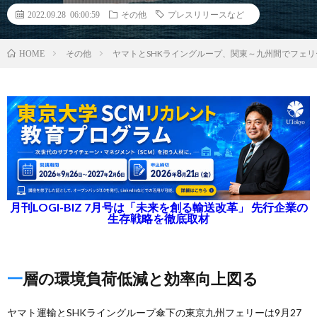
2022.09.28 06:00:59
その他
プレスリリースなど
その他
ヤマトとSHKライングループ、関東～九州間でフェ
HOME
月刊LOGI-BIZ 7月号は「未来を創る輸送改革」 先行企業の
生存戦略を徹底取材
一層の環境負荷低減と効率向上図る
ヤマト運輸とSHKライングループ傘下の東京九州フェリーは9月27