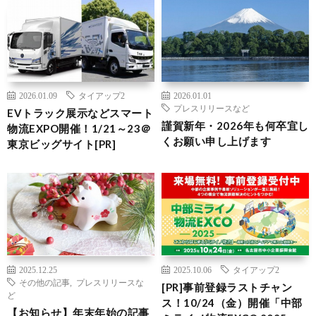
2026.01.09
タイアップ2
2026.01.01
プレスリリースなど
EVトラック展示などスマート
謹賀新年・2026年も何卒宜し
物流EXPO開催！1/21～23＠
くお願い申し上げます
東京ビッグサイト[PR]
2025.12.25
2025.10.06
タイアップ2
その他の記事
,
プレスリリースな
[PR]事前登録ラストチャン
ど
ス！10/24（金）開催「中部
【お知らせ】年末年始の記事