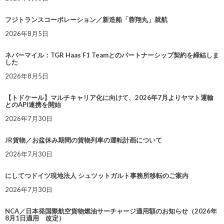
フジトランスコーポレーション／新造船「蓉翔丸」就航
2026年8月5日
ネバーマイル：TGR Haas F1 Teamとのパートナーシップ契約を締結しま
した
2026年8月5日
【トドケール】マルチキャリア化に向けて、2026年7月よりヤマト運輸
とのAPI連携を開始
2026年7月30日
JR貨物／お盆休み期間の貨物列車の運転計画について
2026年7月30日
にしてつドイツ現地法人 シュツットガルト事務所移転のご案内
2026年7月30日
NCA／日本発国際航空貨物燃油サーチャージ適用額のお知らせ（2026年
8月1日適用 改定）