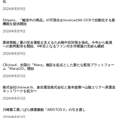
化
2026年8月9日
Shippio、「輸送中の商品」の可視化をInvoiceのAI-OCRで自動化する新
機能を提供開始
2026年8月9日
栗林商船／夏の安全運航を支えるため熱中症対策を強化。今年から船員
への飲料配布を開始、4年目となるファン付き作業服の支給も継続
2026年8月9日
CBcloud、全国の「Marq」施設を起点とした新たな配送プラットフォー
ム「MarqGO」開始
2026年8月5日
株式会社Univearth、倉吉運送株式会社と資本提携〜山陰エリアへ実運送
ネットワークを拡大〜
2026年8月5日
川崎重工業／ばら積運搬船「ARISTOS II」の引き渡し
2026年8月5日