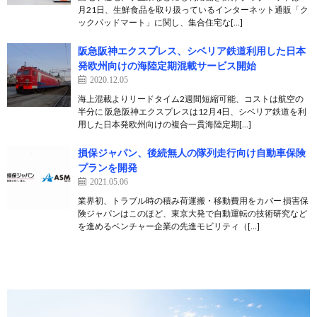
月21日、生鮮食品を取り扱っているインターネット通販「ク
ックパッドマート」に関し、集合住宅な[…]
阪急阪神エクスプレス、シベリア鉄道利用した日本
発欧州向けの海陸定期混載サービス開始
2020.12.05
海上混載よりリードタイム2週間短縮可能、コストは航空の
半分に 阪急阪神エクスプレスは12月4日、シベリア鉄道を利
用した日本発欧州向けの複合一貫海陸定期[…]
損保ジャパン、後続無人の隊列走行向け自動車保険
プランを開発
2021.05.06
業界初、トラブル時の積み荷運搬・移動費用をカバー 損害保
険ジャパンはこのほど、東京大発で自動運転の技術研究など
を進めるベンチャー企業の先進モビリティ（[…]