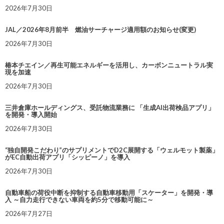
2026年7月30日
JAL／2026年8月前半 燃油サーチャージ適用額のお知らせ(変更)
2026年7月30日
椿本チエイン／再生可能エネルギーを活用し、カーボンニュートラル実
現を加速
2026年7月30日
三井倉庫ホールディングス、受託物流業務に 「生成AI出荷検品アプリ」
を開発・導入開始
2026年7月30日
“独自開発こだわり”のサプリメントでD2C展開する「ウェルモット製薬」
がEC自動出荷アプリ「シッピーノ」を導入
2026年7月30日
自動車船の荷役中断を抑制する自動車移動用「スケーター」を開発・導
入 ～自力走行できない車両を約5分で移動可能に～
2026年7月27日