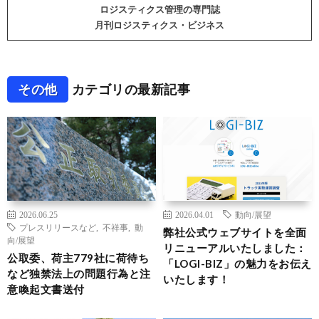
ロジスティクス管理の専門誌
月刊ロジスティクス・ビジネス
その他
カテゴリの最新記事
2026.06.25
2026.04.01
動向/展望
プレスリリースなど
,
不祥事
,
動
弊社公式ウェブサイトを全面
向/展望
リニューアルいたしました：
公取委、荷主779社に荷待ち
「LOGI-BIZ」の魅力をお伝え
など独禁法上の問題行為と注
いたします！
意喚起文書送付