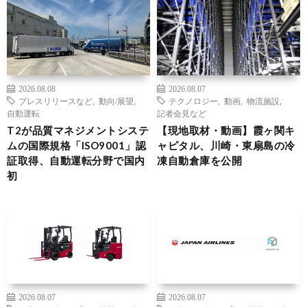
2026.08.08
2026.08.07
プレスリリースなど
,
動向/展望
,
テクノロジー
,
動画
,
物流施設
,
自動運転
記者会見など
T2が品質マネジメントシステ
【現地取材・動画】霞ヶ関キ
ムの国際規格「ISO9001」認
ャピタル、川崎・東扇島の冷
証取得、自動運転分野で国内
凍自動倉庫を公開
初
2026.08.07
2026.08.07