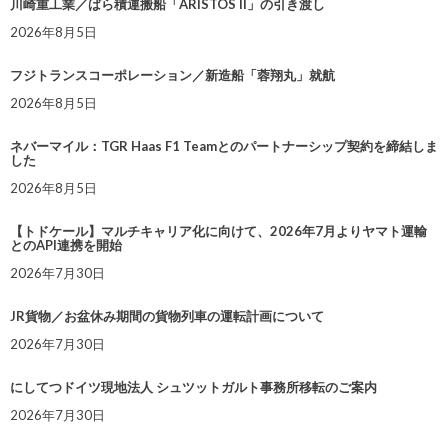
川崎重工業／ばら積運搬船「ARISTOS II」の引き渡し
2026年8月5日
フジトランスコーポレーション／新造船「蓉翔丸」就航
2026年8月5日
ネバーマイル：TGR Haas F1 Teamとのパートナーシップ契約を締結しま
した
2026年8月5日
【トドケール】マルチキャリア化に向けて、2026年7月よりヤマト運輸
とのAPI連携を開始
2026年7月30日
JR貨物／お盆休み期間の貨物列車の運転計画について
2026年7月30日
にしてつドイツ現地法人 シュツットガルト事務所移転のご案内
2026年7月30日