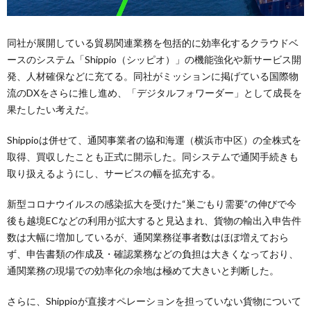
同社が展開している貿易関連業務を包括的に効率化するクラウドベ
ースのシステム「Shippio（シッピオ）」の機能強化や新サービス開
発、人材確保などに充てる。同社がミッションに掲げている国際物
流のDXをさらに推し進め、「デジタルフォワーダー」として成長を
果たしたい考えだ。
Shippioは併せて、通関事業者の協和海運（横浜市中区）の全株式を
取得、買収したことも正式に開示した。同システムで通関手続きも
取り扱えるようにし、サービスの幅を拡充する。
新型コロナウイルスの感染拡大を受けた“巣ごもり需要”の伸びで今
後も越境ECなどの利用が拡大すると見込まれ、貨物の輸出入申告件
数は大幅に増加しているが、通関業務従事者数はほぼ増えておら
ず、申告書類の作成及・確認業務などの負担は大きくなっており、
通関業務の現場での効率化の余地は極めて大きいと判断した。
さらに、Shippioが直接オペレーションを担っていない貨物について