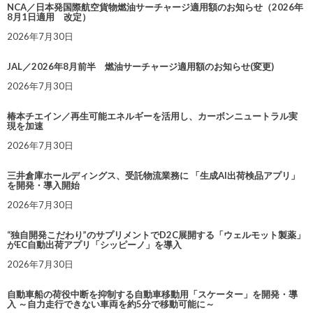
NCA／日本発国際航空貨物燃油サーチャージ適用額のお知らせ（2026年
8月1日適用 改定）
2026年7月30日
JAL／2026年8月前半 燃油サーチャージ適用額のお知らせ(変更)
2026年7月30日
椿本チエイン／再生可能エネルギーを活用し、カーボンニュートラル実
現を加速
2026年7月30日
三井倉庫ホールディングス、受託物流業務に 「生成AI出荷検品アプリ」
を開発・導入開始
2026年7月30日
“独自開発こだわり”のサプリメントでD2C展開する「ウェルモット製薬」
がEC自動出荷アプリ「シッピーノ」を導入
2026年7月30日
自動車船の荷役中断を抑制する自動車移動用「スケーター」を開発・導
入 ～自力走行できない車両を約5分で移動可能に～