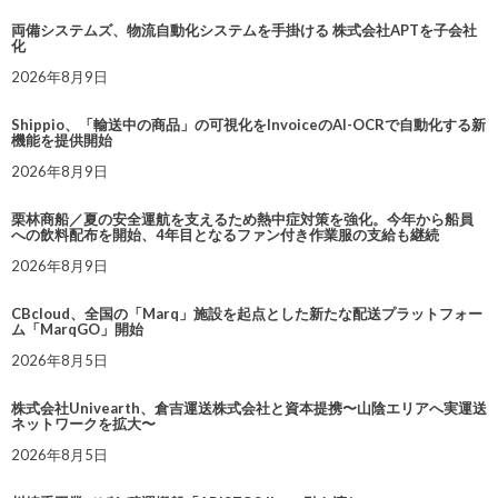
両備システムズ、物流自動化システムを手掛ける 株式会社APTを子会社
化
2026年8月9日
Shippio、「輸送中の商品」の可視化をInvoiceのAI-OCRで自動化する新
機能を提供開始
2026年8月9日
栗林商船／夏の安全運航を支えるため熱中症対策を強化。今年から船員
への飲料配布を開始、4年目となるファン付き作業服の支給も継続
2026年8月9日
CBcloud、全国の「Marq」施設を起点とした新たな配送プラットフォー
ム「MarqGO」開始
2026年8月5日
株式会社Univearth、倉吉運送株式会社と資本提携〜山陰エリアへ実運送
ネットワークを拡大〜
2026年8月5日