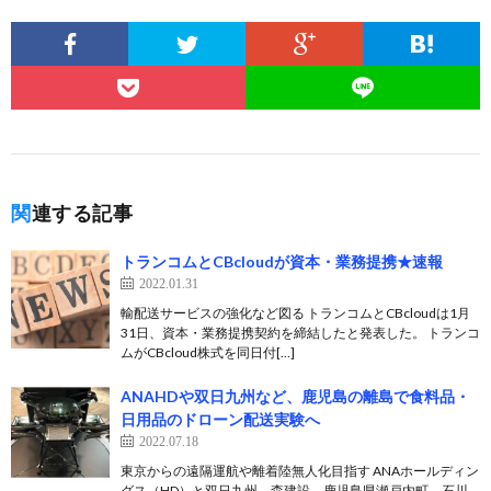
関連する記事
トランコムとCBcloudが資本・業務提携★速報
2022.01.31
輸配送サービスの強化など図る トランコムとCBcloudは1月
31日、資本・業務提携契約を締結したと発表した。 トランコ
ムがCBcloud株式を同日付[…]
ANAHDや双日九州など、鹿児島の離島で食料品・
日用品のドローン配送実験へ
2022.07.18
東京からの遠隔運航や離着陸無人化目指す ANAホールディン
グス（HD）と双日九州、森建設、鹿児島県瀬戸内町、石川