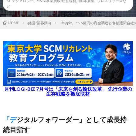
テクノロジー
,
M&A/事業買収/経営統合
,
動向/展望
,
プレスリリースな
ど
経営/業界動向
Shippio、16.5億円の資金調達と老舗通関会
HOME
月刊LOGI-BIZ 7月号は「未来を創る輸送改革」 先行企業の
生存戦略を徹底取材
「デジタルフォワーダー」として成長持
続目指す