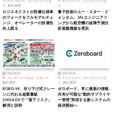
テクノロジー
,
プレスリリースな
テクノロジー
,
プレスリリースな
ど
,
動向/展望
ど
ロジスネクストが防爆仕様車
量子技術のエー・スター・ク
のフォークをフルモデルチェ
ォンタム、JALエンジニアリ
ンジ、オペレーターの快適性
ングから航空機の故障予測分
向上図る
析基盤構築を受託
2026.08.06
2026.08.06
プレスリリースなど
,
ロボット
,
テクノロジー
,
プレスリリースな
動向/展望
ど
,
動向/展望
ROBO-HI、吊り下げ式クレー
ゼロボード、常に最新の情報
ンに代わる超重量級
共有が可能な“動的サプライヤ
200tAGVで「落下リスク」
ー管理”実現する新システムの
解消と説明
提供開始へ