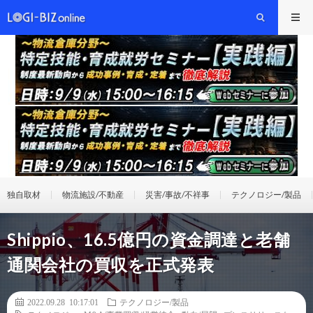
独自取材
物流施設/不動産
災害/事故/不祥事
テクノロジー/製品
Shippio、16.5億円の資金調達と老舗
通関会社の買収を正式発表
2022.09.28 10:17:01
テクノロジー/製品