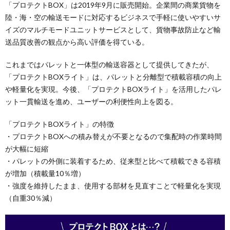
「プロテクトBOX」は2019年9月に販売開始。企業間の商業貨物を
陸・海・空の輸送モードに対応するビジネスで手軽に使いやすいサ
イズのマルチモードユニットサービスとして、貨物事故防止など輸
送品質改善の観点から高い評価を得ている。
これまではパレットと一体型の輸送容器として提供してきたが、
「プロテクトBOXライト」は、パレットと分離型で積載容積の向上
や軽量化を実現。今後、「プロテクトBOXライト」を活用したパレ
ット一貫輸送を進め、ユーザーの利便性向上を図る。
「プロテクトBOXライト」の特徴
・プロテクトBOXへの積み替えが不要となるので集配時の作業時間
が大幅に短縮
・パレットの外側に装着するため、従来型と比べて積載できる容積
が増加（積載量10％増）
・強度を維持したまま、使用する部材を見直すことで軽量化を実現
（自重30％減）