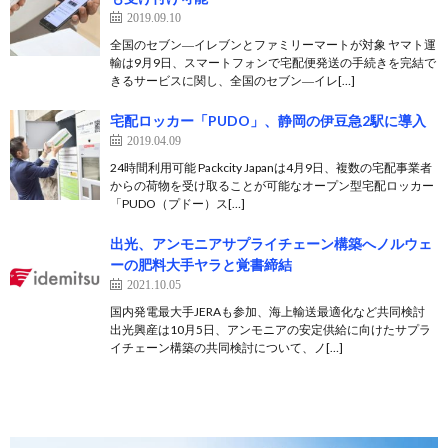
2019.09.10
全国のセブン―イレブンとファミリーマートが対象 ヤマト運
輸は9月9日、スマートフォンで宅配便発送の手続きを完結で
きるサービスに関し、全国のセブン―イレ[…]
宅配ロッカー「PUDO」、静岡の伊豆急2駅に導入
2019.04.09
24時間利用可能 Packcity Japanは4月9日、複数の宅配事業者
からの荷物を受け取ることが可能なオープン型宅配ロッカー
「PUDO（プドー）ス[…]
出光、アンモニアサプライチェーン構築へノルウェ
ーの肥料大手ヤラと覚書締結
2021.10.05
国内発電最大手JERAも参加、海上輸送最適化など共同検討
出光興産は10月5日、アンモニアの安定供給に向けたサプラ
イチェーン構築の共同検討について、ノ[…]