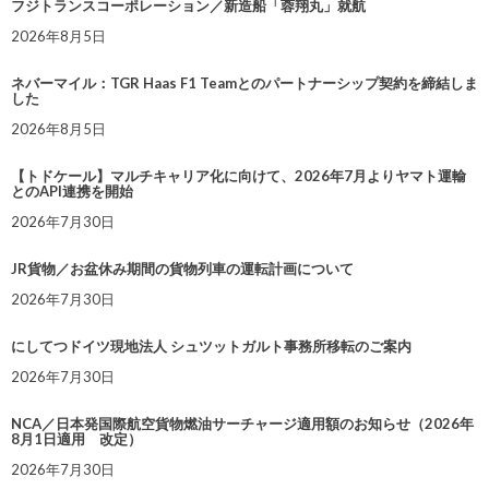
フジトランスコーポレーション／新造船「蓉翔丸」就航
2026年8月5日
ネバーマイル：TGR Haas F1 Teamとのパートナーシップ契約を締結しま
した
2026年8月5日
【トドケール】マルチキャリア化に向けて、2026年7月よりヤマト運輸
とのAPI連携を開始
2026年7月30日
JR貨物／お盆休み期間の貨物列車の運転計画について
2026年7月30日
にしてつドイツ現地法人 シュツットガルト事務所移転のご案内
2026年7月30日
NCA／日本発国際航空貨物燃油サーチャージ適用額のお知らせ（2026年
8月1日適用 改定）
2026年7月30日