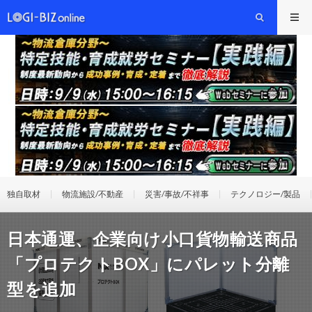
独自取材
物流施設/不動産
災害/事故/不祥事
テクノロジー/製品
日本通運、企業向け小口貨物輸送商品
「プロテクトBOX」にパレット分離
型を追加