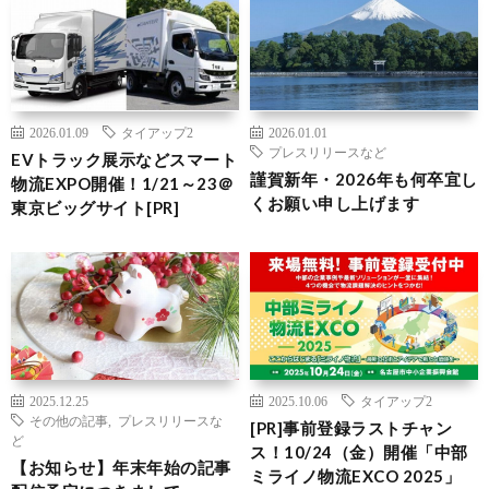
2026.01.09
タイアップ2
2026.01.01
プレスリリースなど
EVトラック展示などスマート
謹賀新年・2026年も何卒宜し
物流EXPO開催！1/21～23＠
くお願い申し上げます
東京ビッグサイト[PR]
2025.12.25
2025.10.06
タイアップ2
その他の記事
,
プレスリリースな
[PR]事前登録ラストチャン
ど
ス！10/24（金）開催「中部
【お知らせ】年末年始の記事
ミライノ物流EXCO 2025」