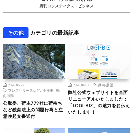
月刊ロジスティクス・ビジネス
その他
カテゴリの最新記事
2026.06.25
2026.04.01
動向/展望
プレスリリースなど
,
不祥事
,
動
弊社公式ウェブサイトを全面
向/展望
リニューアルいたしました：
公取委、荷主779社に荷待ち
「LOGI-BIZ」の魅力をお伝え
など独禁法上の問題行為と注
いたします！
意喚起文書送付