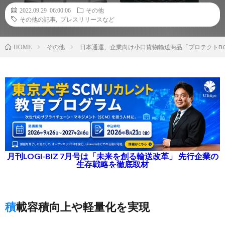
2022.09.29 06:00:06
その他
その他の記事
,
プレスリリースなど
その他
日本通運、企業向け小口貨物輸送商品「プロテクトB
HOME
月刊LOGI-BIZ 7月号は「未来を創る輸送改革」 先行企業の
生存戦略を徹底取材
積載容積向上や軽量化を実現