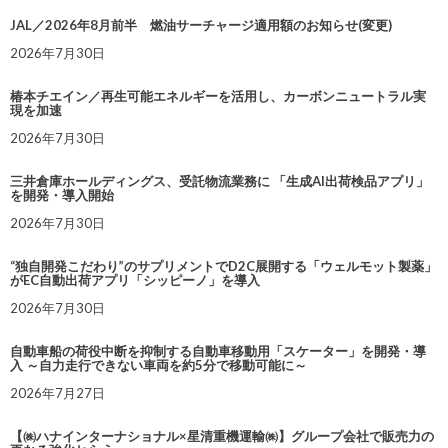
JAL／2026年8月前半 燃油サーチャージ適用額のお知らせ(変更)
2026年7月30日
椿本チエイン／再生可能エネルギーを活用し、カーボンニュートラル実
現を加速
2026年7月30日
三井倉庫ホールディングス、受託物流業務に 「生成AI出荷検品アプリ」
を開発・導入開始
2026年7月30日
“独自開発こだわり”のサプリメントでD2C展開する「ウェルモット製薬」
がEC自動出荷アプリ「シッピーノ」を導入
2026年7月30日
自動車船の荷役中断を抑制する自動車移動用「スケーター」を開発・導
入 ～自力走行できない車両を約5分で移動可能に～
2026年7月27日
【㈱ハナインターナショナル×星清重機運輸㈱】グループ会社で販売力の