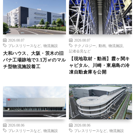
2026.08.07
2026.08.07
プレスリリースなど
,
物流施設
テクノロジー
,
動画
,
物流施設
,
記者会見など
大和ハウス、大阪・茨木の旧
【現地取材・動画】霞ヶ関キ
パナ工場跡地で3.1万㎡のマル
ャピタル、川崎・東扇島の冷
チ型物流施設着工
凍自動倉庫を公開
2026.08.06
2026.08.06
プレスリリースなど
,
物流施設
プレスリリースなど
,
物流施設