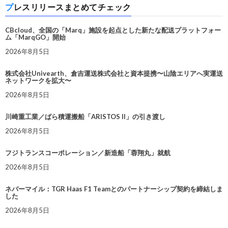
プレスリリースまとめてチェック
CBcloud、全国の「Marq」施設を起点とした新たな配送プラットフォー
ム「MarqGO」開始
2026年8月5日
株式会社Univearth、倉吉運送株式会社と資本提携〜山陰エリアへ実運送
ネットワークを拡大〜
2026年8月5日
川崎重工業／ばら積運搬船「ARISTOS II」の引き渡し
2026年8月5日
フジトランスコーポレーション／新造船「蓉翔丸」就航
2026年8月5日
ネバーマイル：TGR Haas F1 Teamとのパートナーシップ契約を締結しま
した
2026年8月5日