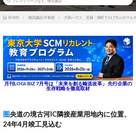
プレスリリースなど
,
物流施設
物流施設/不動産
大和ハウス、茨城・境町で12.7万㎡のマ
HOME
月刊LOGI-BIZ 7月号は「未来を創る輸送改革」 先行企業の
生存戦略を徹底取材
圏央道の境古河IC隣接産業用地内に位置、
24年4月竣工見込む