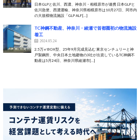
日本GLPと佐川、西濃、神奈川・相模原市が連携 日本GLPと
佐川急便、西濃運輸、神奈川県相模原市は10月27日、同市内
の大規模物流施設「GLP ALF[…]
TC神鋼不動産、神奈川・綾瀬で首都圏初の物流施設
着工
2024.05.24
2.5万㎡BOX型、25年9月完成見込む 東京センチュリーと神
戸製鋼所、中央日本土地建物の3社が出資しているTC神鋼不
動産は5月24日、神奈川県綾瀬市[…]