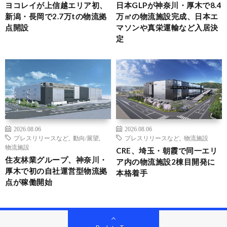
ヨコレイが上信越エリア初、
日本GLPが神奈川・厚木で8.4
新潟・長岡で2.7万tの物流拠
万㎡の物流施設完成、日本エ
点開設
マソンや真栄運輸など入居決
定
2026.08.06
2026.08.06
プレスリリースなど
,
動向/展望
,
プレスリリースなど
,
物流施設
物流施設
CRE、埼玉・朝霞で同一エリ
住友林業グループ、神奈川・
ア内の物流施設2棟目開発に
厚木で初の自社運営型物流拠
本格着手
点が稼働開始