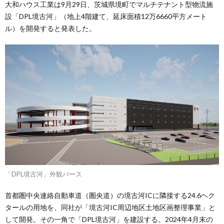
大和ハウス工業は9月29日、茨城県境町でマルチテナント型物流施
設「DPL境古河」（地上4階建て、延床面積12万6660平方メート
ル）を開発すると発表した。
「DPL境古河」外観パース
首都圏中央連絡自動車道（圏央道）の境古河ICに隣接する24.6ヘク
タールの用地を、同社が「境古河IC周辺地区土地区画整理事業」と
して開発。その一角で「DPL境古河」を建設する。2024年4月末の