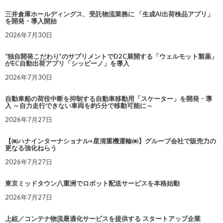
三井倉庫ホールディングス、受託物流業務に 「生成AI出荷検品アプリ」
を開発・導入開始
2026年7月30日
“独自開発こだわり”のサプリメントでD2C展開する「ウェルモット製薬」
がEC自動出荷アプリ「シッピーノ」を導入
2026年7月30日
自動車船の荷役中断を抑制する自動車移動用「スケーター」を開発・導
入 ～自力走行できない車両を約5分で移動可能に～
2026年7月27日
【㈱ハナインターナショナル×星清重機運輸㈱】グループ会社で販売力の
更なる強化ねらう
2026年7月27日
東京ミッドタウン八重洲でロボット配送サービスを本格始動
2026年7月27日
上組／コンテナ物流最適化サービスを提供する スタートアップ企業