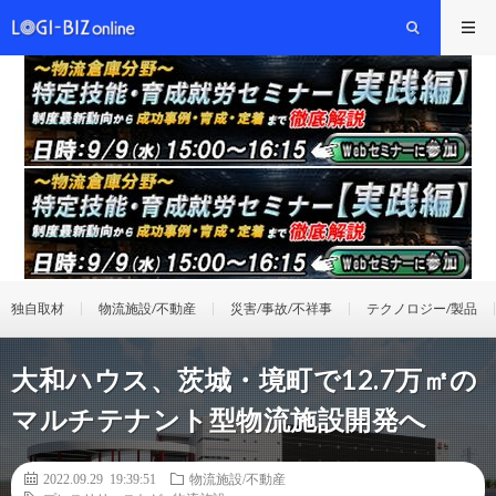
独自取材
物流施設/不動産
災害/事故/不祥事
テクノロジー/製品
大和ハウス、茨城・境町で12.7万㎡の
マルチテナント型物流施設開発へ
2022.09.29 19:39:51
物流施設/不動産