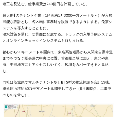
竣工を見込む。総事業費は240億円を計画している。
最大8社のテナント企業（1区画約1万3000平方メートル～）が入居
可能な設計とし、各区画に事務所を設置できるようにする。免震シ
ステムを導入するとともに、
浸水対策を講じ、防災面に配慮する。トラックの入場予約システム
とオンラインチェックインシステムも取り入れる。
都心から50キロメートル圏内で、東名高速道路から東関東自動車道
までをつなぐ圏央道の中央に位置。首都圏全域に加え、東北や東
海、中部地方にもアクセスしやすく、広域をカバーできると見込
む。
同社は茨城県でマルチテナント型とBTS型の物流施設を合計13棟、
総延床面積約60万平方メートル開発してきた（8月末時点、工事中
のものを含む）。