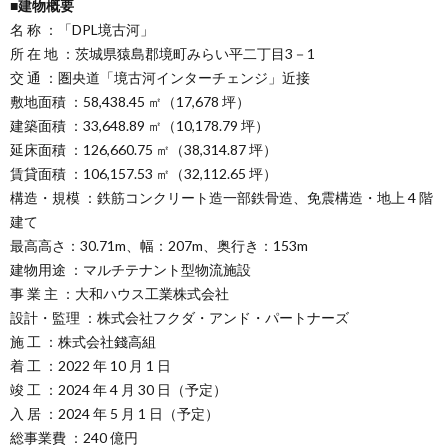
■建物概要
名 称 ：「DPL境古河」
所 在 地 ：茨城県猿島郡境町みらい平二丁目3－1
交 通 ：圏央道「境古河インターチェンジ」近接
敷地面積 ：58,438.45 ㎡（17,678 坪）
建築面積 ：33,648.89 ㎡（10,178.79 坪）
延床面積 ：126,660.75 ㎡（38,314.87 坪）
賃貸面積 ：106,157.53 ㎡（32,112.65 坪）
構造・規模 ：鉄筋コンクリート造一部鉄骨造、免震構造・地上 4 階
建て
最高高さ：30.71m、幅：207m、奥行き：153m
建物用途 ：マルチテナント型物流施設
事 業 主 ：大和ハウス工業株式会社
設計・監理 ：株式会社フクダ・アンド・パートナーズ
施 工 ：株式会社錢高組
着 工 ：2022 年 10 月 1 日
竣 工 ：2024 年 4 月 30 日（予定）
入 居 ：2024 年 5 月 1 日（予定）
総事業費 ：240 億円