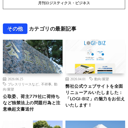
月刊ロジスティクス・ビジネス
その他
カテゴリの最新記事
2026.06.25
2026.04.01
動向/展望
プレスリリースなど
,
不祥事
,
動
弊社公式ウェブサイトを全面
向/展望
リニューアルいたしました：
公取委、荷主779社に荷待ち
「LOGI-BIZ」の魅力をお伝え
など独禁法上の問題行為と注
いたします！
意喚起文書送付