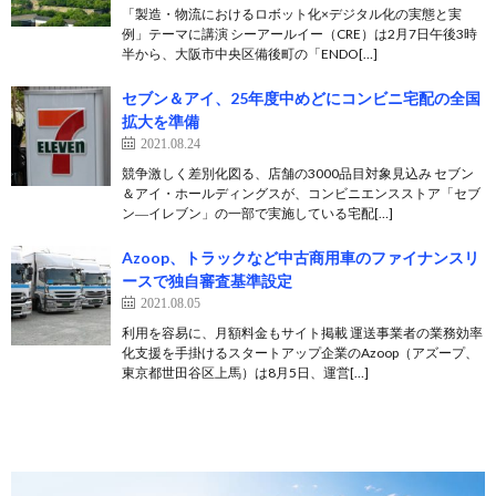
「製造・物流におけるロボット化×デジタル化の実態と実
例」テーマに講演 シーアールイー（CRE）は2月7日午後3時
半から、大阪市中央区備後町の「ENDO[…]
セブン＆アイ、25年度中めどにコンビニ宅配の全国
拡大を準備
2021.08.24
競争激しく差別化図る、店舗の3000品目対象見込み セブン
＆アイ・ホールディングスが、コンビニエンスストア「セブ
ン―イレブン」の一部で実施している宅配[…]
Azoop、トラックなど中古商用車のファイナンスリ
ースで独自審査基準設定
2021.08.05
利用を容易に、月額料金もサイト掲載 運送事業者の業務効率
化支援を手掛けるスタートアップ企業のAzoop（アズープ、
東京都世田谷区上馬）は8月5日、運営[…]