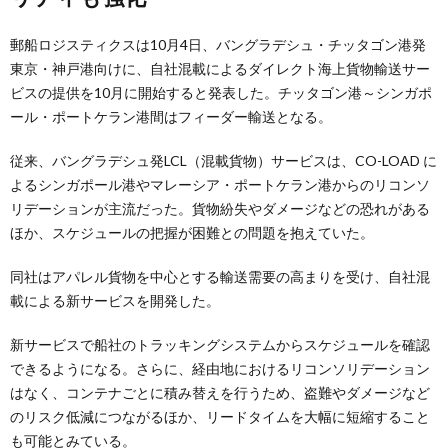
郵船ロジスティクスは10月4日、バングラデシュ・チッタゴン港発
東京・神戸港向けに、自社混載によるダイレクト海上貨物輸送サー
ビスの提供を10月に開始すると発表した。チッタゴン港～シンガポ
ール・ポートケラン港間はフィーダー輸送となる。
従来、バングラデシュ発LCL（混載貨物）サービスは、CO-LOAD に
よるシンガポール港やマレーシア・ポートケラン港からのリコンソ
リデーションが主流だった。貨物紛失やダメージなどの恐れがある
ほか、スケジュールの把握が困難との問題を抱えていた。
同社はアパレル貨物を中心とする輸送需要の高まりを受け、自社混
載による新サービスを開発した。
新サービスで船社のトラッキングシステムからスケジュールを確認
できるようになる。さらに、経由地におけるリコンソリデーション
はなく、コンテナごとに積み替えを行うため、盗難やダメージなど
のリスク低減につながるほか、リードタイムを大幅に短縮すること
も可能とみている。