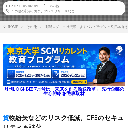
2022.10.05 06:00:10
その他
その他の記事
,
海外
,
プレスリリースなど
その他
郵船ロジ、自社混載によるバングラデシュ発日本向け
HOME
月刊LOGI-BIZ 7月号は「未来を創る輸送改革」 先行企業の
生存戦略を徹底取材
貨物紛失などのリスク低減、CFSのセキュ
リティも強化