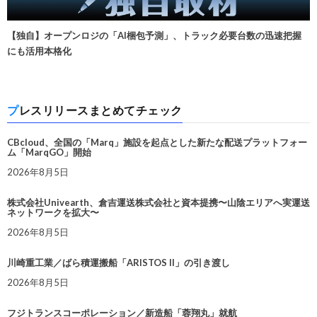
【独自】オープンロジの「AI梱包予測」、トラック必要台数の迅速把握
にも活用本格化
プレスリリースまとめてチェック
CBcloud、全国の「Marq」施設を起点とした新たな配送プラットフォー
ム「MarqGO」開始
2026年8月5日
株式会社Univearth、倉吉運送株式会社と資本提携〜山陰エリアへ実運送
ネットワークを拡大〜
2026年8月5日
川崎重工業／ばら積運搬船「ARISTOS II」の引き渡し
2026年8月5日
フジトランスコーポレーション／新造船「蓉翔丸」就航