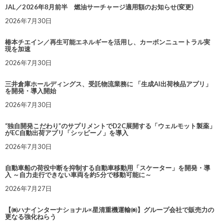
JAL／2026年8月前半 燃油サーチャージ適用額のお知らせ(変更)
2026年7月30日
椿本チエイン／再生可能エネルギーを活用し、カーボンニュートラル実
現を加速
2026年7月30日
三井倉庫ホールディングス、受託物流業務に 「生成AI出荷検品アプリ」
を開発・導入開始
2026年7月30日
“独自開発こだわり”のサプリメントでD2C展開する「ウェルモット製薬」
がEC自動出荷アプリ「シッピーノ」を導入
2026年7月30日
自動車船の荷役中断を抑制する自動車移動用「スケーター」を開発・導
入 ～自力走行できない車両を約5分で移動可能に～
2026年7月27日
【㈱ハナインターナショナル×星清重機運輸㈱】グループ会社で販売力の
更なる強化ねらう