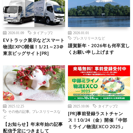
2026.01.09
タイアップ2
2026.01.01
プレスリリースなど
EVトラック展示などスマート
謹賀新年・2026年も何卒宜し
物流EXPO開催！1/21～23＠
くお願い申し上げます
東京ビッグサイト[PR]
2025.12.25
2025.10.06
タイアップ2
その他の記事
,
プレスリリースな
[PR]事前登録ラストチャン
ど
ス！10/24（金）開催「中部
【お知らせ】年末年始の記事
ミライノ物流EXCO 2025」
配信予定につきまして