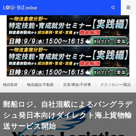
独自取材
物流施設/不動産
災害/事故/不祥事
テクノロジー/製品
郵船ロジ、自社混載によるバングラデ
シュ発日本向けダイレクト海上貨物輸
送サービス開始