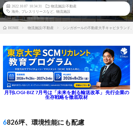
2022.10.07 10:34:31
物流施設/不動産
海外
,
プレスリリースなど
,
物流施設
物流施設/不動産
シンガポールの不動産大手キャピタランド
HOME
月刊LOGI-BIZ 7月号は「未来を創る輸送改革」 先行企業の
生存戦略を徹底取材
6826坪、環境性能にも配慮