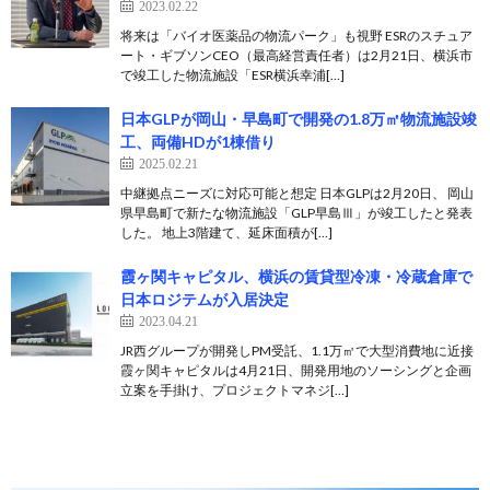
2023.02.22
将来は「バイオ医薬品の物流パーク」も視野 ESRのスチュア
ート・ギブソンCEO（最高経営責任者）は2月21日、横浜市
で竣工した物流施設「ESR横浜幸浦[…]
日本GLPが岡山・早島町で開発の1.8万㎡物流施設竣
工、両備HDが1棟借り
2025.02.21
中継拠点ニーズに対応可能と想定 日本GLPは2月20日、 岡山
県早島町で新たな物流施設「GLP早島Ⅲ」が竣工したと発表
した。 地上3階建て、延床面積が[…]
霞ヶ関キャピタル、横浜の賃貸型冷凍・冷蔵倉庫で
日本ロジテムが入居決定
2023.04.21
JR西グループが開発しPM受託、1.1万㎡で大型消費地に近接
霞ヶ関キャピタルは4月21日、開発用地のソーシングと企画
立案を手掛け、プロジェクトマネジ[…]