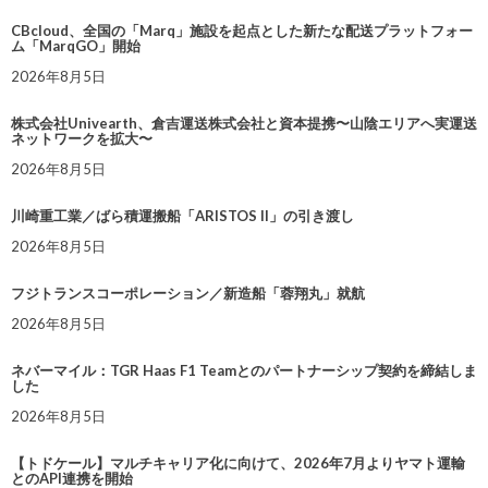
CBcloud、全国の「Marq」施設を起点とした新たな配送プラットフォー
ム「MarqGO」開始
2026年8月5日
株式会社Univearth、倉吉運送株式会社と資本提携〜山陰エリアへ実運送
ネットワークを拡大〜
2026年8月5日
川崎重工業／ばら積運搬船「ARISTOS II」の引き渡し
2026年8月5日
フジトランスコーポレーション／新造船「蓉翔丸」就航
2026年8月5日
ネバーマイル：TGR Haas F1 Teamとのパートナーシップ契約を締結しま
した
2026年8月5日
【トドケール】マルチキャリア化に向けて、2026年7月よりヤマト運輸
とのAPI連携を開始