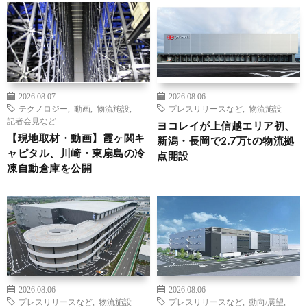
2026.08.07
2026.08.06
テクノロジー
,
動画
,
物流施設
,
プレスリリースなど
,
物流施設
記者会見など
ヨコレイが上信越エリア初、
【現地取材・動画】霞ヶ関キ
新潟・長岡で2.7万tの物流拠
ャピタル、川崎・東扇島の冷
点開設
凍自動倉庫を公開
2026.08.06
2026.08.06
プレスリリースなど
,
物流施設
プレスリリースなど
,
動向/展望
,