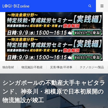
独自取材
物流施設/不動産
災害/事故/不祥事
テクノロジー/製品
シンガポールの不動産大手キャピタラ
ンド、神奈川・相模原で日本初展開の
物流施設が竣工