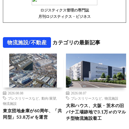
ロジスティクス管理の専門誌
月刊ロジスティクス・ビジネス
物流施設/不動産
カテゴリの最新記事
2026.08.08
2026.08.07
プレスリリースなど
,
動向/展望
,
プレスリリースなど
,
物流施設
物流施設
大和ハウス、大阪・茨木の旧
東京団地倉庫が60周年、「共
パナ工場跡地で3.1万㎡のマル
同型」53.8万㎡を運営
チ型物流施設着工