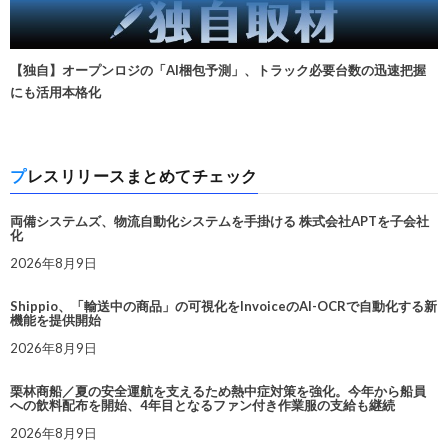
【独自】オープンロジの「AI梱包予測」、トラック必要台数の迅速把握
にも活用本格化
プレスリリースまとめてチェック
両備システムズ、物流自動化システムを手掛ける 株式会社APTを子会社
化
2026年8月9日
Shippio、「輸送中の商品」の可視化をInvoiceのAI-OCRで自動化する新
機能を提供開始
2026年8月9日
栗林商船／夏の安全運航を支えるため熱中症対策を強化。今年から船員
への飲料配布を開始、4年目となるファン付き作業服の支給も継続
2026年8月9日