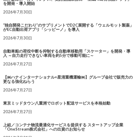
を開発・導入開始
2026年7月30日
“独自開発こだわり”のサプリメントでD2C展開する「ウェルモット製薬」
がEC自動出荷アプリ「シッピーノ」を導入
2026年7月30日
自動車船の荷役中断を抑制する自動車移動用「スケーター」を開発・導
入 ～自力走行できない車両を約5分で移動可能に～
2026年7月27日
【㈱ハナインターナショナル×星清重機運輸㈱】グループ会社で販売力の
更なる強化ねらう
2026年7月27日
東京ミッドタウン八重洲でロボット配送サービスを本格始動
2026年7月27日
上組／コンテナ物流最適化サービスを提供する スタートアップ企業
「OneStream株式会社」への出資のお知らせ