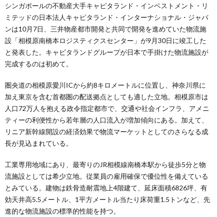
シンガポールの不動産大手キャピタランド・インベストメント・リ
ミテッドの日本法人キャピタランド・インターナショナル・ジャパ
ンは10月7日、三井物産都市開発と共同で開発を進めていた物流施
設「相模原南橋本ロジスティクスセンター」が9月30日に竣工した
と発表した。キャピタランドグループが日本で手掛けた物流施設が
完成するのは初めて。
圏央道の相模原愛川ICから約8キロメートルに位置し、神奈川県に
加え東京を含む首都圏の配送拠点としても適した立地。相模原市は
人口72万人を抱える政令指定都市で、交通や社会インフラ、アメニ
ティーの利便性から若年層の人口流入が増加傾向にある。加えて、
リニア新幹線開設の経済効果で物流マーケットとしてのさらなる成
長が見込まれている。
工業専用地域にあり、最寄りのJR相模線南橋本駅から徒歩5分と物
流施設としては希少立地。従業員の雇用確保で優位性を備えている
とみている。建物は鉄骨造耐震地上4階建て、延床面積6826坪、有
効天井高5.5メートル、1平方メートル当たり床荷重1.5トンなど、先
進的な物流施設の標準的性能を持つ。