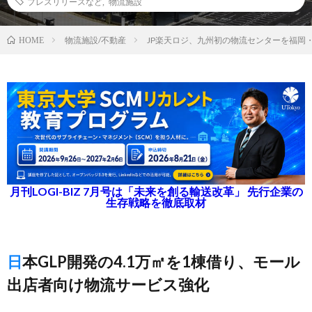
プレスリリースなど
,
物流施設
物流施設/不動産
JP楽天ロジ、九州初の物流センターを福岡
HOME
月刊LOGI-BIZ 7月号は「未来を創る輸送改革」 先行企業の
生存戦略を徹底取材
日本GLP開発の4.1万㎡を1棟借り、モール
出店者向け物流サービス強化