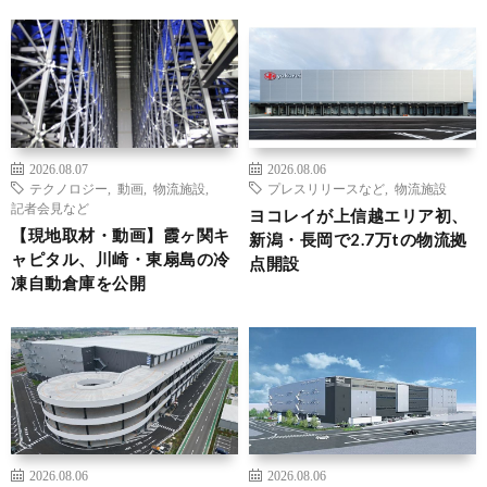
2026.08.07
2026.08.06
テクノロジー
,
動画
,
物流施設
,
プレスリリースなど
,
物流施設
記者会見など
ヨコレイが上信越エリア初、
【現地取材・動画】霞ヶ関キ
新潟・長岡で2.7万tの物流拠
ャピタル、川崎・東扇島の冷
点開設
凍自動倉庫を公開
2026.08.06
2026.08.06