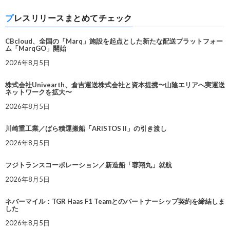
プレスリリースまとめてチェック
CBcloud、全国の「Marq」施設を起点とした新たな配送プラットフォー
ム「MarqGO」開始
2026年8月5日
株式会社Univearth、倉吉運送株式会社と資本提携〜山陰エリアへ実運送
ネットワークを拡大〜
2026年8月5日
川崎重工業／ばら積運搬船「ARISTOS II」の引き渡し
2026年8月5日
フジトランスコーポレーション／新造船「蓉翔丸」就航
2026年8月5日
ネバーマイル：TGR Haas F1 Teamとのパートナーシップ契約を締結しま
した
2026年8月5日