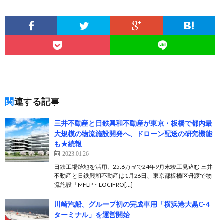
関連する記事
三井不動産と日鉄興和不動産が東京・板橋で都内最
大規模の物流施設開発へ、ドローン配送の研究機能
も★続報
2023.01.26
日鉄工場跡地を活用、25.6万㎡で24年9月末竣工見込む 三井
不動産と日鉄興和不動産は1月26日、東京都板橋区舟渡で物
流施設「MFLP・LOGIFRO[…]
川崎汽船、グループ初の完成車用「横浜港大黒C-4
ターミナル」を運営開始