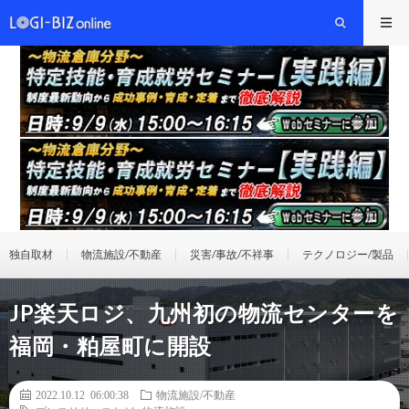
独自取材
物流施設/不動産
災害/事故/不祥事
テクノロジー/製品
JP楽天ロジ、九州初の物流センターを
福岡・粕屋町に開設
2022.10.12 06:00:38
物流施設/不動産