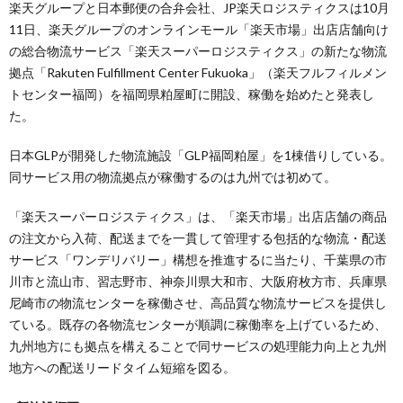
楽天グループと日本郵便の合弁会社、JP楽天ロジスティクスは10月
11日、楽天グループのオンラインモール「楽天市場」出店店舗向け
の総合物流サービス「楽天スーパーロジスティクス」の新たな物流
拠点「Rakuten Fulfillment Center Fukuoka」（楽天フルフィルメン
トセンター福岡）を福岡県粕屋町に開設、稼働を始めたと発表し
た。
日本GLPが開発した物流施設「GLP福岡粕屋」を1棟借りしている。
同サービス用の物流拠点が稼働するのは九州では初めて。
「楽天スーパーロジスティクス」は、「楽天市場」出店店舗の商品
の注文から入荷、配送までを一貫して管理する包括的な物流・配送
サービス「ワンデリバリー」構想を推進するに当たり、千葉県の市
川市と流山市、習志野市、神奈川県大和市、大阪府枚方市、兵庫県
尼崎市の物流センターを稼働させ、高品質な物流サービスを提供し
ている。既存の各物流センターが順調に稼働率を上げているため、
九州地方にも拠点を構えることで同サービスの処理能力向上と九州
地方への配送リードタイム短縮を図る。