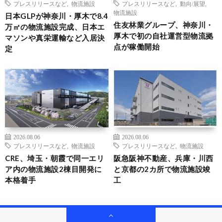
プレスリリースなど
,
物流施設
プレスリリースなど
,
動向/展望
,
物流施設
日本GLPが神奈川・厚木で8.4
住友林業グループ、神奈川・
万㎡の物流施設完成、日本エ
厚木で初の自社運営型物流拠
マソンや真栄運輸など入居決
点が稼働開始
定
2026.08.06
2026.08.06
プレスリリースなど
,
物流施設
プレスリリースなど
,
物流施設
CRE、埼玉・朝霞で同一エリ
阪急阪神不動産、兵庫・川西
ア内の物流施設2棟目開発に
と京都の2カ所で物流施設竣
本格着手
工