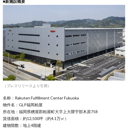
■新施設概要
（プレスリリースより引用）
名称：Rakuten Fulfillment Center Fukuoka
物件名：GLP福岡粕屋
所在地：福岡県糟屋郡粕屋町大字上大隈宇部木原758
賃借面積：約12,500坪（約4.1万㎡）
建物階数：地上4階建