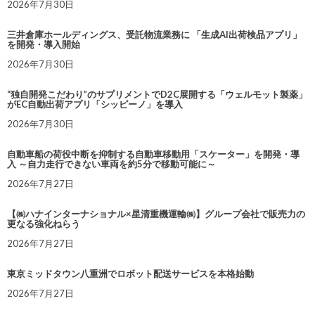
2026年7月30日
三井倉庫ホールディングス、受託物流業務に 「生成AI出荷検品アプリ」
を開発・導入開始
2026年7月30日
“独自開発こだわり”のサプリメントでD2C展開する「ウェルモット製薬」
がEC自動出荷アプリ「シッピーノ」を導入
2026年7月30日
自動車船の荷役中断を抑制する自動車移動用「スケーター」を開発・導
入 ～自力走行できない車両を約5分で移動可能に～
2026年7月27日
【㈱ハナインターナショナル×星清重機運輸㈱】グループ会社で販売力の
更なる強化ねらう
2026年7月27日
東京ミッドタウン八重洲でロボット配送サービスを本格始動
2026年7月27日