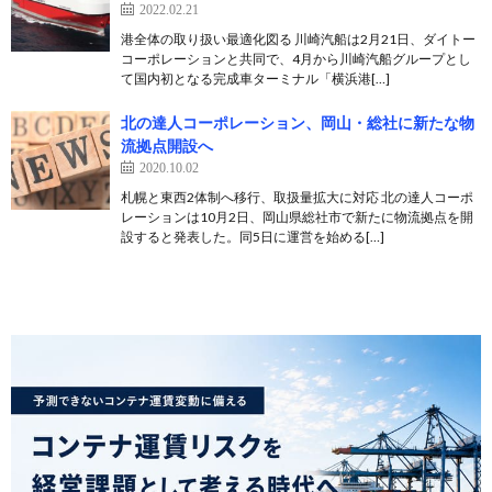
2022.02.21
港全体の取り扱い最適化図る 川崎汽船は2月21日、ダイトー
コーポレーションと共同で、4月から川崎汽船グループとし
て国内初となる完成車ターミナル「横浜港[…]
北の達人コーポレーション、岡山・総社に新たな物
流拠点開設へ
2020.10.02
札幌と東西2体制へ移行、取扱量拡大に対応 北の達人コーポ
レーションは10月2日、岡山県総社市で新たに物流拠点を開
設すると発表した。同5日に運営を始める[…]