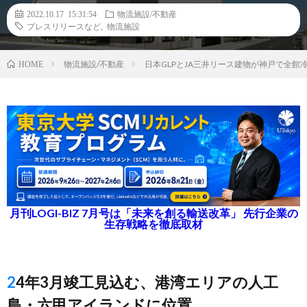
2022.10.17 15:31:54
物流施設/不動産
プレスリリースなど
,
物流施設
物流施設/不動産
日本GLPとJA三井リース建物が神戸で全
HOME
月刊LOGI-BIZ 7月号は「未来を創る輸送改革」 先行企業の
生存戦略を徹底取材
24年3月竣工見込む、港湾エリアの人工
島・六甲アイランドに位置