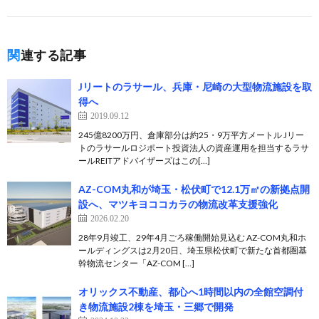
関連する記事
Jリートのラサール、兵庫・尼崎の大型物流施設を取
得へ
2019.09.12
245億8200万円、倉庫部分は約25・9万平方メートル Jリー
トのラサールロジポート投資法人の資産運用を担当するラサ
ールREITアドバイザーズはこの[…]
AZ-COM丸和が埼玉・松伏町で12.1万㎡の新拠点開
設へ、マツキヨココカラの物流改革支援強化
2026.02.20
28年9月竣工、29年4月ごろ稼働開始見込む AZ-COM丸和ホ
ールディングスは2月20日、埼玉県松伏町で新たな首都圏基
幹物流センター「AZ-COM […]
オリックス不動産、都心へ1時間以内の全館空調付
き物流施設2棟を埼玉・三郷で開発