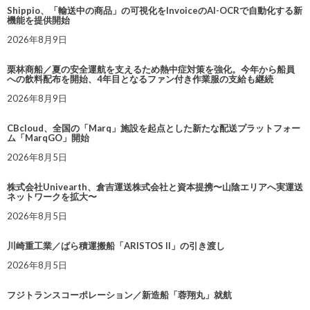
Shippio、「輸送中の商品」の可視化をInvoiceのAI-OCRで自動化する新
機能を提供開始
2026年8月9日
栗林商船／夏の安全運航を支えるため熱中症対策を強化。今年から船員
への飲料配布を開始、4年目となるファン付き作業服の支給も継続
2026年8月9日
CBcloud、全国の「Marq」施設を起点とした新たな配送プラットフォー
ム「MarqGO」開始
2026年8月5日
株式会社Univearth、倉吉運送株式会社と資本提携〜山陰エリアへ実運送
ネットワークを拡大〜
2026年8月5日
川崎重工業／ばら積運搬船「ARISTOS II」の引き渡し
2026年8月5日
フジトランスコーポレーション／新造船「蓉翔丸」就航