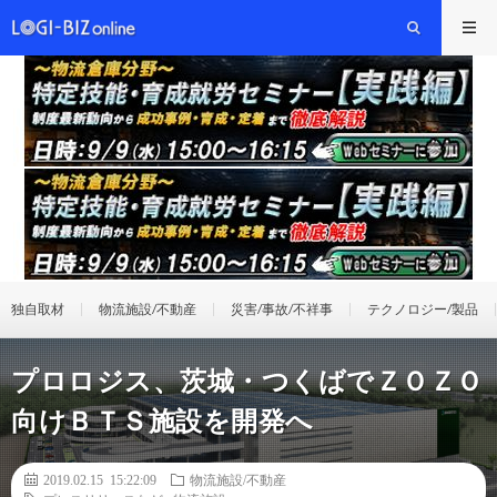
独自取材
物流施設/不動産
災害/事故/不祥事
テクノロジー/製品
プロロジス、茨城・つくばでＺＯＺＯ
向けＢＴＳ施設を開発へ
2019.02.15 15:22:09
物流施設/不動産