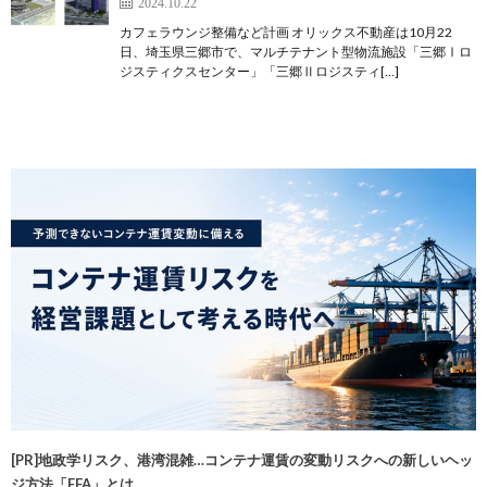
2024.10.22
カフェラウンジ整備など計画 オリックス不動産は10月22
日、埼玉県三郷市で、マルチテナント型物流施設「三郷Ⅰロ
ジスティクスセンター」「三郷Ⅱロジスティ[…]
[PR]地政学リスク、港湾混雑…コンテナ運賃の変動リスクへの新しいヘッ
ジ方法「FFA」とは