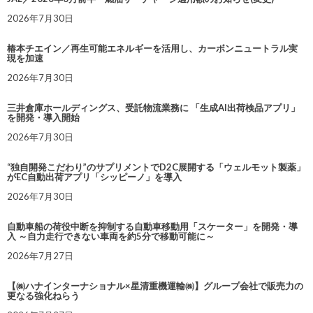
2026年7月30日
椿本チエイン／再生可能エネルギーを活用し、カーボンニュートラル実
現を加速
2026年7月30日
三井倉庫ホールディングス、受託物流業務に 「生成AI出荷検品アプリ」
を開発・導入開始
2026年7月30日
“独自開発こだわり”のサプリメントでD2C展開する「ウェルモット製薬」
がEC自動出荷アプリ「シッピーノ」を導入
2026年7月30日
自動車船の荷役中断を抑制する自動車移動用「スケーター」を開発・導
入 ～自力走行できない車両を約5分で移動可能に～
2026年7月27日
【㈱ハナインターナショナル×星清重機運輸㈱】グループ会社で販売力の
更なる強化ねらう