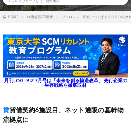
プレスリリースなど
,
物流施設
物流施設/不動産
プロロジス、茨城・つくばでＺＯＺＯ向け
HOME
月刊LOGI-BIZ 7月号は「未来を創る輸送改革」 先行企業の
生存戦略を徹底取材
賃貸借契約6施設目、ネット通販の基幹物
流拠点に