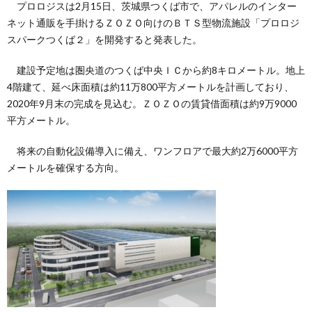
プロロジスは2月15日、茨城県つくば市で、アパレルのインター
ネット通販を手掛けるＺＯＺＯ向けのＢＴＳ型物流施設「プロロジ
スパークつくば２」を開発すると発表した。
建設予定地は圏央道のつくば中央ＩＣから約8キロメートル。地上
4階建て、延べ床面積は約11万800平方メートルを計画しており、
2020年9月末の完成を見込む。ＺＯＺＯの賃貸借面積は約9万9000
平方メートル。
将来の自動化設備導入に備え、ワンフロアで最大約2万6000平方
メートルを確保する方向。