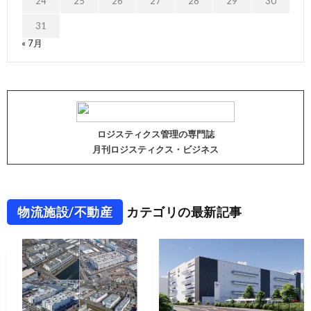
24
25
26
27
28
29
30
31
« 7月
ロジスティクス管理の専門誌
月刊ロジスティクス・ビジネス
物流施設/不動産
カテゴリの最新記事