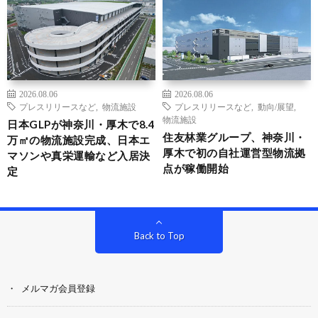
2026.08.06
2026.08.06
プレスリリースなど
,
物流施設
プレスリリースなど
,
動向/展望
,
物流施設
日本GLPが神奈川・厚木で8.4
住友林業グループ、神奈川・
万㎡の物流施設完成、日本エ
厚木で初の自社運営型物流拠
マソンや真栄運輸など入居決
点が稼働開始
定
Back to Top
メルマガ会員登録