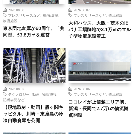
2026.08.08
2026.08.07
プレスリリースなど
,
動向/展望
,
プレスリリースなど
,
物流施設
物流施設
大和ハウス、大阪・茨木の旧
東京団地倉庫が60周年、「共
パナ工場跡地で3.1万㎡のマル
同型」53.8万㎡を運営
チ型物流施設着工
2026.08.07
2026.08.06
テクノロジー
,
動画
,
物流施設
,
プレスリリースなど
,
物流施設
記者会見など
ヨコレイが上信越エリア初、
【現地取材・動画】霞ヶ関キ
新潟・長岡で2.7万tの物流拠
ャピタル、川崎・東扇島の冷
点開設
凍自動倉庫を公開