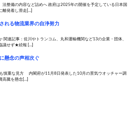
法整備の内容など詰めへ 政府は2025年の開催を予定している日本国
離発着し滑走[…]
される物流業界の自浄努力
か 関連記事：佐川やトランコム、丸和運輸機関など13の企業・団体、
せず★続報 […]
に懸念の声相次ぐ
も慎重な見方 内閣府が11月8日発表した10月の景気ウオッチャー調
高騰を懸念[…]