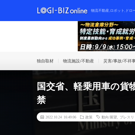
物流不動産,ロボット,ドロ
独自取材
物流施設/不動産
災害/事故/不祥
国交省、軽乗用車の貨物
禁
2022.10.24 16:49:06
政策
動向/展望
,
プレスリ