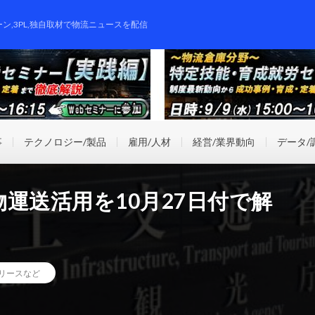
ーン,3PL,独自取材で物流ニュースを配信
事
テクノロジー/製品
雇用/人材
経営/業界動向
データ/
運送活用を10月27日付で解
リースなど