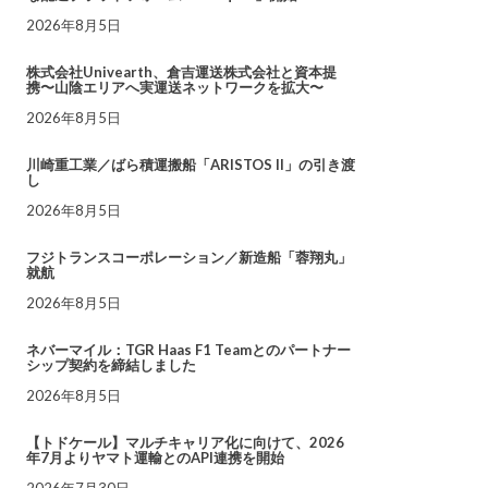
2026年8月5日
株式会社Univearth、倉吉運送株式会社と資本提
携〜山陰エリアへ実運送ネットワークを拡大〜
2026年8月5日
川崎重工業／ばら積運搬船「ARISTOS II」の引き渡
し
2026年8月5日
フジトランスコーポレーション／新造船「蓉翔丸」
就航
2026年8月5日
ネバーマイル：TGR Haas F1 Teamとのパートナー
シップ契約を締結しました
2026年8月5日
【トドケール】マルチキャリア化に向けて、2026
年7月よりヤマト運輸とのAPI連携を開始
2026年7月30日