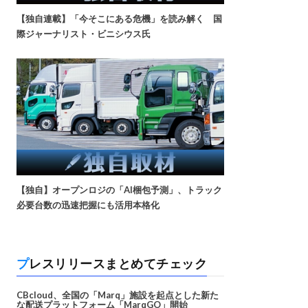
【独自連載】「今そこにある危機」を読み解く 国
際ジャーナリスト・ビニシウス氏
【独自】オープンロジの「AI梱包予測」、トラック
必要台数の迅速把握にも活用本格化
プレスリリースまとめてチェック
CBcloud、全国の「Marq」施設を起点とした新た
な配送プラットフォーム「MarqGO」開始