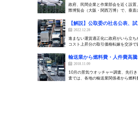
政府、民間企業と作業部会を近く設置、
際博覧会（大阪・関西万博）で、垂直に
【解説】公取委の社名公表、試
2022.12.28
進まない運賃適正化に政府がいら立ち
コスト上昇分の取引価格転嫁を交渉で協議
輸送業から燃料費・人件費高騰
2018.11.09
10月の景気ウオッチャー調査、先行き
査では、各地の輸送業関係者から燃料費