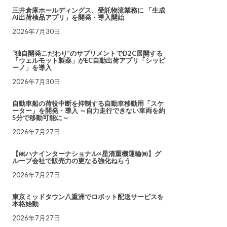
三井倉庫ホールディングス、受託物流業務に 「生成
AI出荷検品アプリ」を開発・導入開始
2026年7月30日
“独自開発こだわり”のサプリメントでD2C展開する
「ウェルモット製薬」がEC自動出荷アプリ「シッピ
ーノ」を導入
2026年7月30日
自動車船の荷役中断を抑制する自動車移動用「スケ
ーター」を開発・導入 ～自力走行できない車両を約
5分で移動可能に～
2026年7月27日
【㈱ハナインターナショナル×星清重機運輸㈱】グ
ループ会社で販売力の更なる強化ねらう
2026年7月27日
東京ミッドタウン八重洲でロボット配送サービスを
本格始動
2026年7月27日