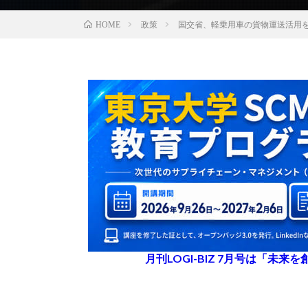
政策
国交省、軽乗用車の貨物運送活用を
HOME
月刊LOGI-BIZ 7月号は「未