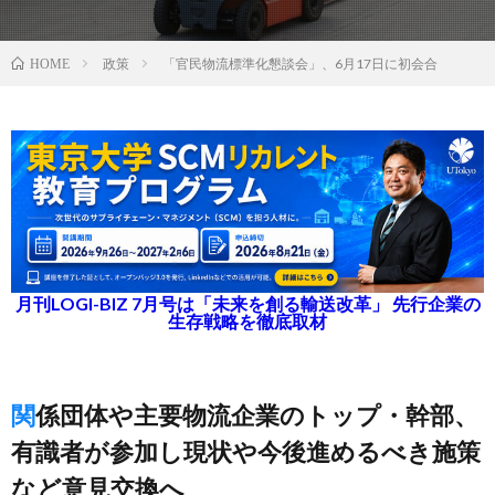
政策
「官民物流標準化懇談会」、6月17日に初会合
HOME
月刊LOGI-BIZ 7月号は「未来を創る輸送改革」 先行企業の
生存戦略を徹底取材
関係団体や主要物流企業のトップ・幹部、
有識者が参加し現状や今後進めるべき施策
など意見交換へ