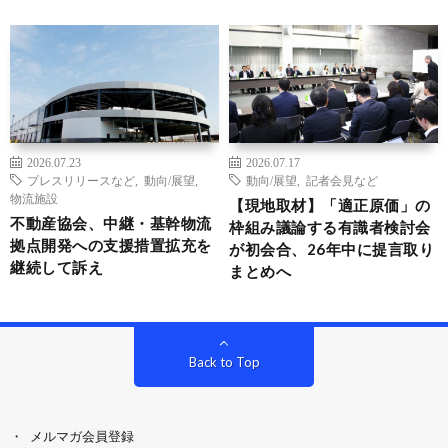
2026.07.23
2026.07.17
プレスリリースなど
,
動向/展望
,
動向/展望
,
記者会見など
物流施設
【現地取材】「適正原価」の
不動産協会、中継・基幹物流
枠組み議論する有識者検討会
拠点開発への支援措置拡充を
が初会合、26年中に提言取り
継続して訴え
まとめへ
Back to Top
メルマガ会員登録