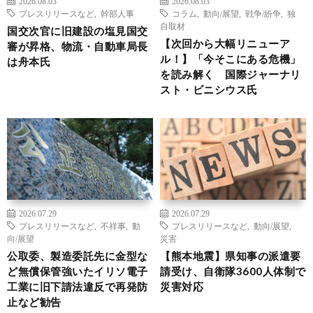
2026.08.03
2026.08.03
プレスリリースなど
,
幹部人事
コラム
,
動向/展望
,
戦争/紛争
,
独
自取材
国交次官に旧建設の塩見国交
【次回から大幅リニューア
審が昇格、物流・自動車局長
ル！】「今そこにある危機」
は舟本氏
を読み解く 国際ジャーナリ
スト・ビニシウス氏
2026.07.29
2026.07.29
プレスリリースなど
,
不祥事
,
動
プレスリリースなど
,
動向/展望
,
向/展望
災害
公取委、製造委託先に金型な
【熊本地震】県知事の派遣要
ど無償保管強いたイリソ電子
請受け、自衛隊3600人体制で
工業に旧下請法違反で再発防
災害対応
止など勧告