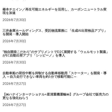
椿本チエイン／再生可能エネルギーを活用し、カーボンニュートラル実
現を加速
2026年7月30日
三井倉庫ホールディングス、受託物流業務に 「生成AI出荷検品アプリ」
を開発・導入開始
2026年7月30日
“独自開発こだわり”のサプリメントでD2C展開する「ウェルモット製薬」
がEC自動出荷アプリ「シッピーノ」を導入
2026年7月30日
自動車船の荷役中断を抑制する自動車移動用「スケーター」を開発・導
入 ～自力走行できない車両を約5分で移動可能に～
2026年7月27日
【㈱ハナインターナショナル×星清重機運輸㈱】グループ会社で販売力の
更なる強化ねらう
2026年7月27日