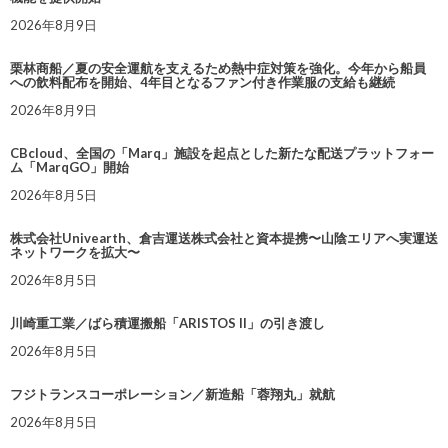
2026年8月9日
栗林商船／夏の安全運航を支えるため熱中症対策を強化。今年から船員
への飲料配布を開始、4年目となるファン付き作業服の支給も継続
2026年8月9日
CBcloud、全国の「Marq」施設を起点とした新たな配送プラットフォー
ム「MarqGO」開始
2026年8月5日
株式会社Univearth、倉吉運送株式会社と資本提携〜山陰エリアへ実運送
ネットワークを拡大〜
2026年8月5日
川崎重工業／ばら積運搬船「ARISTOS II」の引き渡し
2026年8月5日
フジトランスコーポレーション／新造船「蓉翔丸」就航
2026年8月5日