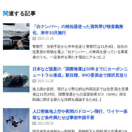
関連する記事
「白ナンバー」の検知器使った酒気帯び検査義務
化、来年10月施行
2021.11.18
警察庁、当初予定から半年先送り 警察庁は11月4日、自社の
従業員や荷物を運ぶ「白ナンバー」の車両を使っている事業
者のうち、一定条件を満たす場合にアルコ[…]
日本など提案の「国際海運は50年までにカーボンニ
ュートラル達成」新目標、IMO委員会で採択見送り
2021.11.29
途上国が反対、現行より野心的な内容設定では合意 国土交通
省は11月29日、国際海運からの温室効果ガス（GHG）排出
削減に関する新たな目標を議論するため[…]
人口密集地上空や夜間のドローン飛行、ワイヤー係
留など条件満たせば事前申請不要
2021.09.24
国交省安全規制を一部緩和、荷物投下も同様 国土交通省は9