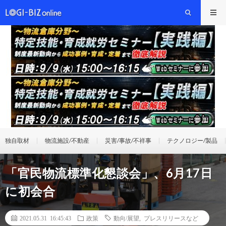
独自取材
物流施設/不動産
災害/事故/不祥事
テクノロジー/製品
「官民物流標準化懇談会」、6月17日
に初会合
2021.05.31 16:45:43
政策
動向/展望
,
プレスリリースなど