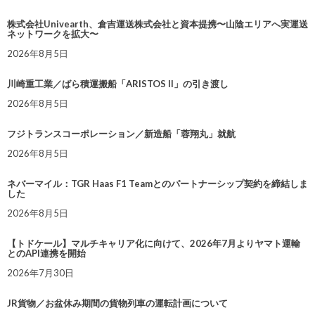
株式会社Univearth、倉吉運送株式会社と資本提携〜山陰エリアへ実運送
ネットワークを拡大〜
2026年8月5日
川崎重工業／ばら積運搬船「ARISTOS II」の引き渡し
2026年8月5日
フジトランスコーポレーション／新造船「蓉翔丸」就航
2026年8月5日
ネバーマイル：TGR Haas F1 Teamとのパートナーシップ契約を締結しま
した
2026年8月5日
【トドケール】マルチキャリア化に向けて、2026年7月よりヤマト運輸
とのAPI連携を開始
2026年7月30日
JR貨物／お盆休み期間の貨物列車の運転計画について