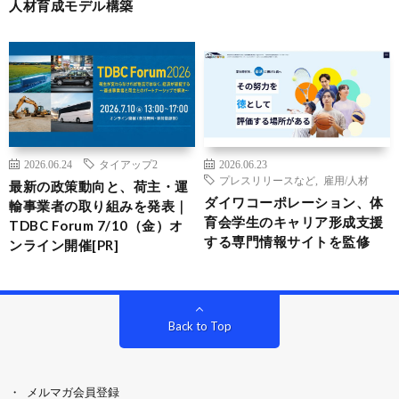
人材育成モデル構築
2026.06.24
タイアップ2
2026.06.23
プレスリリースなど
,
雇用/人材
最新の政策動向と、荷主・運
ダイワコーポレーション、体
輸事業者の取り組みを発表｜
育会学生のキャリア形成支援
TDBC Forum 7/10（金）オ
する専門情報サイトを監修
ンライン開催[PR]
Back to Top
メルマガ会員登録