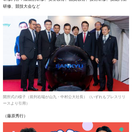
研修、競技大会など
開所式の様子（前列右端が山九・中村公大社長）（いずれもプレスリリ
ースより引用）
（藤原秀行）