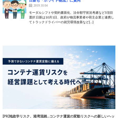
日新も「ホワイト物流」に賛同
2019.10.04
モーダルシフトや契約書面化、法令順守状況考慮など5項目
選択 日新は10月1日、政府が物流事業者や荷主企業と連携し
てトラックドライバーの就労環境改善など[…]
[PR]地政学リスク、港湾混雑…コンテナ運賃の変動リスクへの新しいヘッ