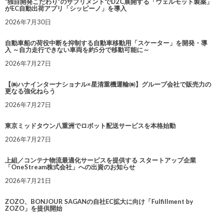
“独自開発こだわり”のサプリメントでD2C展開する「ウェルモット製薬」
がEC自動出荷アプリ「シッピーノ」を導入
2026年7月30日
自動車船の荷役中断を抑制する自動車移動用「スケーター」を開発・導
入 ～自力走行できない車両を約5分で移動可能に～
2026年7月27日
【㈱ハナインターナショナル×星清重機運輸㈱】グループ会社で販売力の
更なる強化ねらう
2026年7月27日
東京ミッドタウン八重洲でロボット配送サービスを本格始動
2026年7月27日
上組／コンテナ物流最適化サービスを提供する スタートアップ企業
「OneStream株式会社」への出資のお知らせ
2026年7月21日
ZOZO、BONJOUR SAGANの自社EC拡大に向け「Fulfillment by
ZOZO」を提供開始