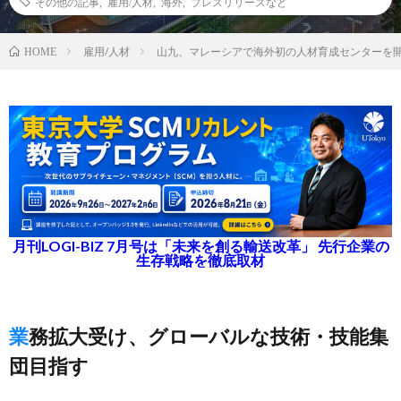
その他の記事
,
雇用/人材
,
海外
,
プレスリリースなど
雇用/人材
山九、マレーシアで海外初の人材育成センターを
HOME
月刊LOGI-BIZ 7月号は「未来を創る輸送改革」 先行企業の
生存戦略を徹底取材
業務拡大受け、グローバルな技術・技能集
団目指す