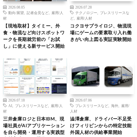
2026.08.05
2026.07.28
動向/展望
,
記者会見など
,
雇用/人
テクノロジー
,
プレスリリースな
材
ど
,
雇用/人材
【現地取材】タイミー、外
コクヨサプライロジ、物流現
食・物流など向けスポットワ
場にゲームの要素取り入れ働
ークを長期就労前の「お試
きがい向上図る実証実験開始
し」に使える新サービス開始
2026.07.18
2026.07.06
AI
,
プレスリリースなど
,
雇用/人
プレスリリースなど
,
海外
,
雇用/
材
人材
三井倉庫ロジと日本IBM、現
澁澤倉庫、ドライバー不足受
場社員がAIアプリケーション
けフィリピンからの特定技能
を自ら開発・運用する実践型
外国人材の供給事業開始