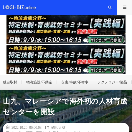
独自取材
物流施設/不動産
災害/事故/不祥事
テクノロジー/製品
山九、マレーシアで海外初の人材育成
センターを開設
2022.10.25 06:00:03
雇用/人材