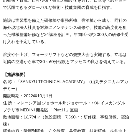
の確保・育成、自社技術・技能の高度化を通し、日本を含めた世界
で活躍できるグローバルな技術・技能集団の育成を目指す。
施設は実習場を備えた研修棟や事務所棟、宿泊棟から成り、同社の
海外現地法人社員を対象にメンテナンス研修や、技能の高度化を狙
った機械整備研修など34講座を計画。年間延べ約3000人の研修生受
け入れを予定している。
溶接や仕上げ、フォークリフトなどの競技大会も実施する。立地は
近隣の空港から車で30～60分程度とアクセスの良さを備えている。
【施設概要】
名 称：「SANKYU TECHNICAL ACADEMY」（山九テクニカルアカ
デミー）
開設時期：2022年10月1日
住 所：マレーシア国 ジョホール州ジョホール・バル イスカンダル
プテリ市 MEDINI 開発区「 Plot11」区画
敷地面積：16,794㎡（施設面積：7,560㎡：研修棟、事務所棟、宿泊
棟）
研修内容：階層別研修、安全教育、品質教育、技術研修、技能向上