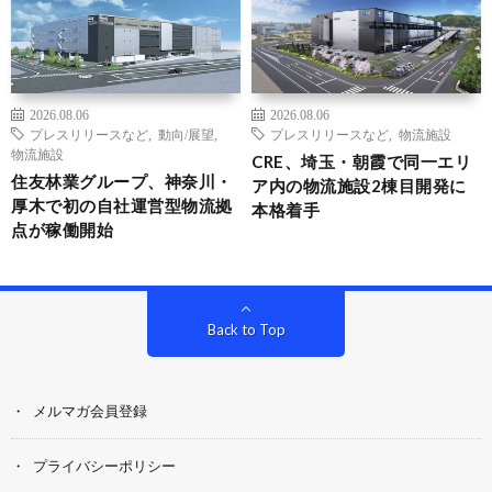
2026.08.06
2026.08.06
プレスリリースなど
,
動向/展望
,
プレスリリースなど
,
物流施設
物流施設
CRE、埼玉・朝霞で同一エリ
住友林業グループ、神奈川・
ア内の物流施設2棟目開発に
厚木で初の自社運営型物流拠
本格着手
点が稼働開始
Back to Top
メルマガ会員登録
プライバシーポリシー