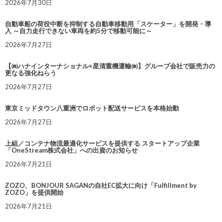
2026年7月30日
自動車船の荷役中断を抑制する自動車移動用「スケーター」を開発・導
入 ～自力走行できない車両を約5分で移動可能に～
2026年7月27日
【㈱ハナインターナショナル×星清重機運輸㈱】グループ会社で販売力の
更なる強化ねらう
2026年7月27日
東京ミッドタウン八重洲でロボット配送サービスを本格始動
2026年7月27日
上組／コンテナ物流最適化サービスを提供する スタートアップ企業
「OneStream株式会社」への出資のお知らせ
2026年7月21日
ZOZO、BONJOUR SAGANの自社EC拡大に向け「Fulfillment by
ZOZO」を提供開始
2026年7月21日