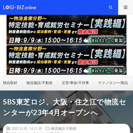
独自取材
物流施設/不動産
災害/事故/不祥事
テクノロジー/製品
SBS東芝ロジ、大阪・住之江で物流セ
ンターが23年4月オープンへ
2022.11.01 14:11:39
物流施設/不動産