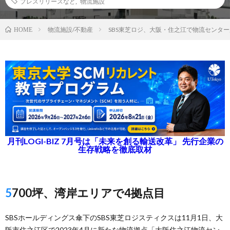
プレスリリースなど
,
物流施設
物流施設/不動産
SBS東芝ロジ、大阪・住之江で物流センター
HOME
月刊LOGI-BIZ 7月号は「未来を創る輸送改革」 先行企業の
生存戦略を徹底取材
5700坪、湾岸エリアで4拠点目
SBSホールディングス傘下のSBS東芝ロジスティクスは11月1日、大
阪市住之江区で2023年4月に新たな物流拠点「大阪住之江物流セン