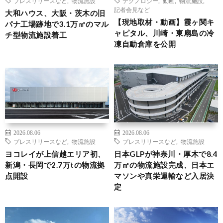
プレスリリースなど
,
物流施設
テクノロジー
,
動画
,
物流施設
,
記者会見など
大和ハウス、大阪・茨木の旧
【現地取材・動画】霞ヶ関キ
パナ工場跡地で3.1万㎡のマル
ャピタル、川崎・東扇島の冷
チ型物流施設着工
凍自動倉庫を公開
2026.08.06
2026.08.06
プレスリリースなど
,
物流施設
プレスリリースなど
,
物流施設
ヨコレイが上信越エリア初、
日本GLPが神奈川・厚木で8.4
新潟・長岡で2.7万tの物流拠
万㎡の物流施設完成、日本エ
点開設
マソンや真栄運輸など入居決
定