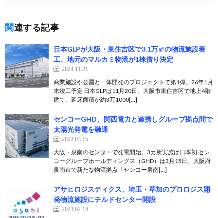
関連する記事
日本GLPが大阪・東住吉区で3.1万㎡の物流施設着
工、地元のマルカミ物流が1棟借り決定
2024.11.21
商業施設や公園と一体開発のプロジェクトで第1弾、26年1月
末竣工予定 日本GLPは11月20日、大阪市東住吉区で地上4階
建て、延床面積が約3万1000[…]
センコーGHD、関西電力と連携しグループ拠点間で
太陽光発電を融通
2022.03.15
大阪・泉南のセンターで発電開始、3カ所実施は日本初 セン
コーグループホールディングス（GHD）は3月15日、大阪府
泉南市で新たな物流拠点「センコー泉南[…]
アサヒロジスティクス、埼玉・草加のプロロジス開
発物流施設にチルドセンター開設
2023.02.14