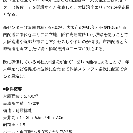
ター（仮称）」を開設すると発表した。大阪湾岸エリアでは4拠点目
となる。
新センターは倉庫面積が5700坪。大阪市の中心部から約10kmと市
内配送に優位なエリアに立地。阪神高速道路15号堺線を使うことで
大阪南港や近郊都市にもアクセスしやすいのが特徴。市内配送と広
域輸送を両立した保管・輸配送拠点ニーズに対応する。
既に稼働している同社の4拠点が全て半径1km圏内にあることで、年
末年始など各拠点の波動に合わせて作業スタッフを柔軟に配置でき
ると見込む。
■物件概要
倉庫面積：5,700坪
事務所面積：170坪
構造：耐震構造
天井高：1～3F：5.5m / 4F：7.0m
耐荷重：1.5t
バース：垂直搬送機:3基 / 大型EV:2基