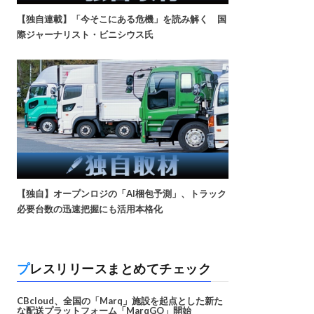
【独自連載】「今そこにある危機」を読み解く 国
際ジャーナリスト・ビニシウス氏
【独自】オープンロジの「AI梱包予測」、トラック
必要台数の迅速把握にも活用本格化
プレスリリースまとめてチェック
CBcloud、全国の「Marq」施設を起点とした新た
な配送プラットフォーム「MarqGO」開始