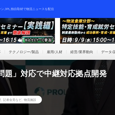
ーン,3PL,独自取材で物流ニュースを配信
事
テクノロジー/製品
雇用/人材
経営/業界動向
データ/
年問題」対応で中継対応拠点開発
望
,
記者会見など
,
物流施設