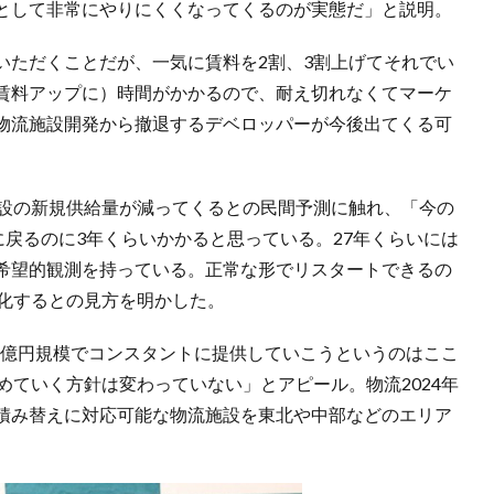
として非常にやりにくくなってくるのが実態だ」と説明。
いただくことだが、一気に賃料を2割、3割上げてそれでい
賃料アップに）時間がかかるので、耐え切れなくてマーケ
物流施設開発から撤退するデベロッパーが今後出てくる可
施設の新規供給量が減ってくるとの民間予測に触れ、「今の
に戻るのに3年くらいかかると思っている。27年くらいには
希望的観測を持っている。正常な形でリスタートできるの
全化するとの見方を明かした。
00億円規模でコンスタントに提供していこうというのはここ
めていく方針は変わっていない」とアピール。物流2024年
積み替えに対応可能な物流施設を東北や中部などのエリア