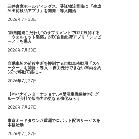
三井倉庫ホールディングス、受託物流業務に 「生成
AI出荷検品アプリ」を開発・導入開始
2026年7月30日
“独自開発こだわり”のサプリメントでD2C展開する
「ウェルモット製薬」がEC自動出荷アプリ「シッピ
ーノ」を導入
2026年7月30日
自動車船の荷役中断を抑制する自動車移動用「スケ
ーター」を開発・導入 ～自力走行できない車両を約
5分で移動可能に～
2026年7月27日
【㈱ハナインターナショナル×星清重機運輸㈱】グ
ループ会社で販売力の更なる強化ねらう
2026年7月27日
東京ミッドタウン八重洲でロボット配送サービスを
本格始動
2026年7月27日