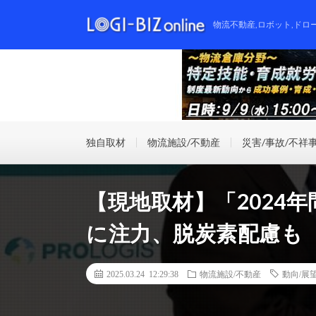
物流不動産,ロボット,ドロ
独自取材
物流施設/不動産
災害/事故/不祥
【現地取材】「2024
に注力、脱炭素配慮も
2025.03.24 12:29:38
物流施設/不動産
動向/展