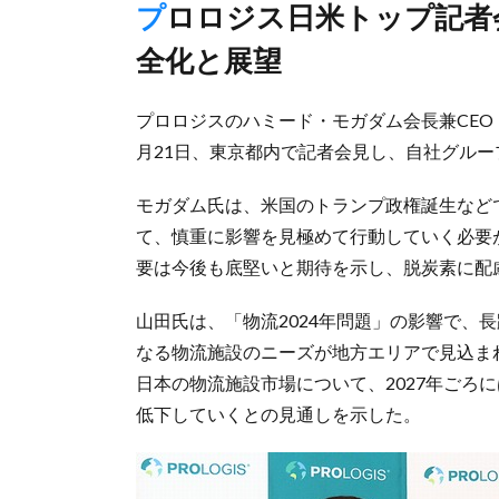
プロロジス日米トップ記者会見、需給バランスは27年ごろ健
全化と展望
プロロジスのハミード・モガダム会長兼CEO
月21日、東京都内で記者会見し、自社グル
モガダム氏は、米国のトランプ政権誕生など
て、慎重に影響を見極めて行動していく必要
要は今後も底堅いと期待を示し、脱炭素に配
山田氏は、「物流2024年問題」の影響で、
なる物流施設のニーズが地方エリアで見込ま
日本の物流施設市場について、2027年ごろ
低下していくとの見通しを示した。