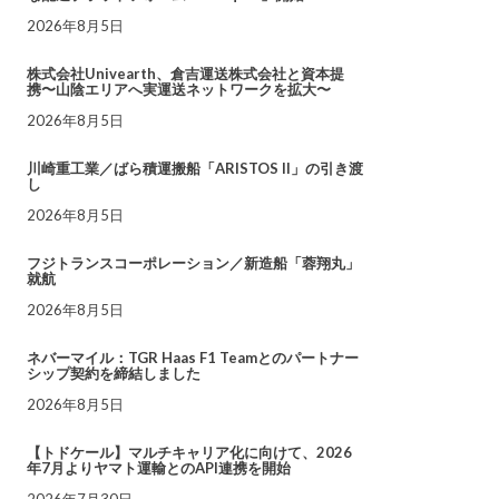
2026年8月5日
株式会社Univearth、倉吉運送株式会社と資本提
携〜山陰エリアへ実運送ネットワークを拡大〜
2026年8月5日
川崎重工業／ばら積運搬船「ARISTOS II」の引き渡
し
2026年8月5日
フジトランスコーポレーション／新造船「蓉翔丸」
就航
2026年8月5日
ネバーマイル：TGR Haas F1 Teamとのパートナー
シップ契約を締結しました
2026年8月5日
【トドケール】マルチキャリア化に向けて、2026
年7月よりヤマト運輸とのAPI連携を開始
2026年7月30日